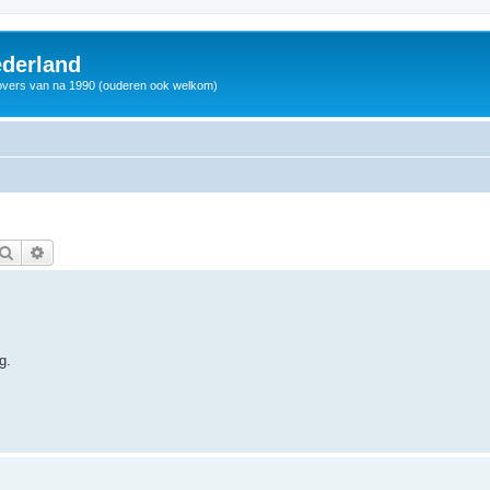
derland
vers van na 1990 (ouderen ook welkom)
Zoek
Uitgebreid zoeken
g.