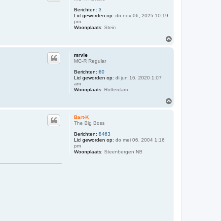
o
Berichten:
3
g
Lid geworden op:
do nov 06, 2025 10:19
pm
Woonplaats:
Stein
O
m
h
mrvie
o
MG-R Regular
o
Berichten:
60
g
Lid geworden op:
di jun 16, 2020 1:07
am
Woonplaats:
Rotterdam
O
m
h
Bart-K
o
The Big Boss
o
Berichten:
8463
g
Lid geworden op:
do mei 06, 2004 1:16
pm
Woonplaats:
Steenbergen NB