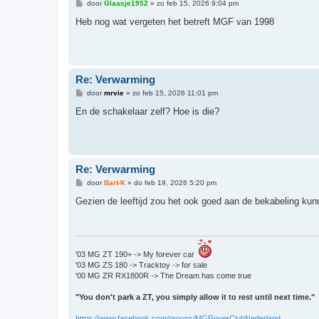
B
door
Glaasje1952
»
zo feb 15, 2026 9:04 pm
e
r
Heb nog wat vergeten het betreft MGF van 1998
i
c
h
t
Re: Verwarming
B
door
mrvie
»
zo feb 15, 2026 11:01 pm
e
r
En de schakelaar zelf? Hoe is die?
i
c
h
t
Re: Verwarming
B
door
Bart-K
»
do feb 19, 2026 5:20 pm
e
r
Gezien de leeftijd zou het ook goed aan de bekabeling kun
i
c
h
t
'03 MG ZT 190+ -> My forever car
'03 MG ZS 180 -> Tracktoy -> for sale
'00 MG ZR RX1800R -> The Dream has come true
"You don't park a ZT, you simply allow it to rest until next time."
https://www.facebook.com/groups/MGRoverClubNederland