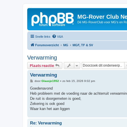
MG-Rover Club Ne
Dé MG-RoverClub voor MG's en Ro
Snelle links
V&A
Forumoverzicht
MG
MGF, TF & SV
Verwarming
Plaats reactie
Verwarming
B
door
Glaasje1952
»
zo feb 15, 2026 9:02 pm
e
r
Goedenavond
i
Heb probleem met de voeding naar de achterruit verwarmin
c
h
De ruit is doorgemeten is goed,
t
Zekering is ook goed
Waar kan het aan liggen
Re: Verwarming