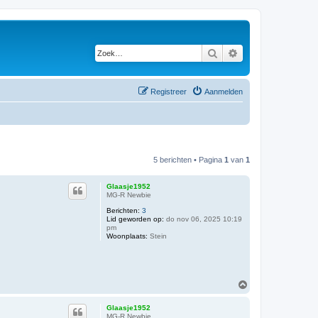
Zoek
Uitgebreid zoeken
Registreer
Aanmelden
5 berichten • Pagina
1
van
1
Glaasje1952
MG-R Newbie
Berichten:
3
Lid geworden op:
do nov 06, 2025 10:19
pm
Woonplaats:
Stein
O
m
h
Glaasje1952
o
MG-R Newbie