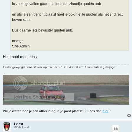
In zulke gevallen gaarne alleen dat zinnetje quoten aub.
en als je een bericht plaatst hoef je ook niet te quoten als het er direct
boven staat.
Dus gaarne iets bewuster quoten aub.
m.vr.gr,
Site-Admin
Helemaal mee eens.
Laatst gewijzigd door
Striker
op ma dec 27, 2004 2:00 am, 1 keer totaal gewijzigd.
Wil je weten hoe je een afbeelding in je post plaatst?? Lees dan
hier
!!
Striker
MG-R Freak