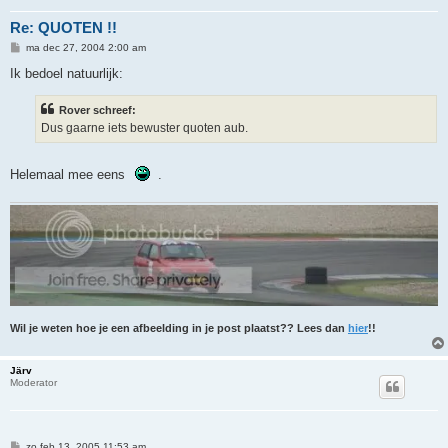
Re: QUOTEN !!
B
ma dec 27, 2004 2:00 am
e
r
Ik bedoel natuurlijk:
i
c
h
Rover schreef:
t
Dus gaarne iets bewuster quoten aub.
Helemaal mee eens
.
Wil je weten hoe je een afbeelding in je post plaatst?? Lees dan
hier
!!
Järv
Moderator
B
zo feb 13, 2005 11:53 am