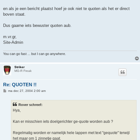
en als je een bericht plaatst hoef je ook niet te quoten als het er direct
boven staat.
Dus gaarne iets bewuster quoten aub.
m.vr.gr,
Site-Admin
You can go fast ... but I can go anywhere.
Striker
MG-R Freak
Re: QUOTEN !!
B
ma dec 27, 2004 2:00 am
e
r
i
Rover schreef:
c
h
Hya,
t
Kan er misschien iets doelgerichter ge-quote worden aub ?
Regelmatig worden er namelijk hele lappen met text "gequote" terwijl
het maar om 1 zinnetje gaat.