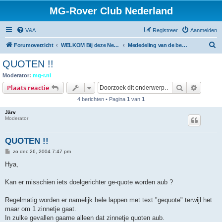
MG-Rover Club Nederland
V&A
Registreer
Aanmelden
Z
Forumoverzicht
WELKOM Bij deze Nederlandse Online MG-Roverclub
Mededeling van de beheerders
o
QUOTEN !!
e
Moderator:
mg-r.nl
k
Zoek
Uitgebr
Plaats reactie
4 berichten • Pagina
1
van
1
Järv
Moderator
QUOTEN !!
B
zo dec 26, 2004 7:47 pm
e
r
Hya,
i
c
h
Kan er misschien iets doelgerichter ge-quote worden aub ?
t
Regelmatig worden er namelijk hele lappen met text "gequote" terwijl het
maar om 1 zinnetje gaat.
In zulke gevallen gaarne alleen dat zinnetje quoten aub.