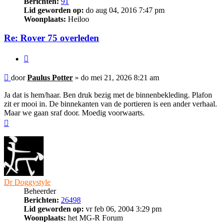
Berichten:
91
Lid geworden op:
do aug 04, 2016 7:47 pm
Woonplaats:
Heiloo
Re: Rover 75 overleden
Citeer
Bericht
door
Paulus Potter
»
do mei 21, 2026 8:21 am
Ja dat is hem/haar. Ben druk bezig met de binnenbekleding. Plafon
zit er mooi in. De binnekanten van de portieren is een ander verhaal.
Maar we gaan sraf door. Moedig voorwaarts.
Omhoog
Dr Doggystyle
Beheerder
Berichten:
26498
Lid geworden op:
vr feb 06, 2004 3:29 pm
Woonplaats:
het MG-R Forum