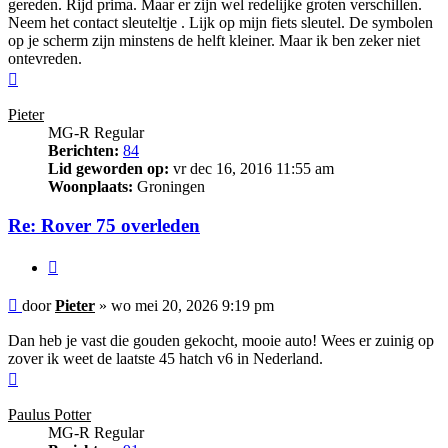
gereden. Rijd prima. Maar er zijn wel redelijke groten verschillen.
Neem het contact sleuteltje . Lijk op mijn fiets sleutel. De symbolen
op je scherm zijn minstens de helft kleiner. Maar ik ben zeker niet
ontevreden.
Omhoog
Pieter
MG-R Regular
Berichten:
84
Lid geworden op:
vr dec 16, 2016 11:55 am
Woonplaats:
Groningen
Re: Rover 75 overleden
Citeer
Bericht
door
Pieter
»
wo mei 20, 2026 9:19 pm
Dan heb je vast die gouden gekocht, mooie auto! Wees er zuinig op
zover ik weet de laatste 45 hatch v6 in Nederland.
Omhoog
Paulus Potter
MG-R Regular