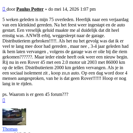
Bericht
door
Paulus Potter
»
do mei 14, 2026 1:07 pm
5 weken geleden is mijn 75 overleden. Heerlijk naar een verjaardag
van een kleinkind gereden. Na het feest weer ingestapt en de auto
gestart. Een vreselijk geluid maakte me al duidelijk dat dit heel
ernstig was. ANWB erbij, weggesleept naar de garage.
Distributieriem gebroken!!!!!. Als het nu het gevolg was dat ik er
veel te lang mee door had gereden , maar nee , 3-4 jaar geleden had
ik hem laten vervangen , volgens de garage was er olie bij die riem
gekomen??????. Maar ieder einde heeft ook weer een nieuw begin.
Rij nu in een Rover 45 met een 2.0 motor uit 2003 met 86000 km
op de teller. Distributieriem 2000 km gelden vervangen. Als je in
een sociaal isolement zit , koop zo,n auto. Op een dag word door 4
mensen aangesproken, van he is dat geen Rover!!!!!! Hoop er nog
lang in te rijden.
ps. Waarom is er geen 45 forum???
Omhoog
Thomas