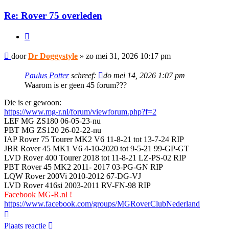
Re: Rover 75 overleden
Citeer
Bericht
door
Dr Doggystyle
»
zo mei 31, 2026 10:17 pm
Paulus Potter
schreef:
do mei 14, 2026 1:07 pm
Waarom is er geen 45 forum???
Die is er gewoon:
https://www.mg-r.nl/forum/viewforum.php?f=2
LEF MG ZS180 06-05-23-nu
PBT MG ZS120 26-02-22-nu
IAP Rover 75 Tourer MK2 V6 11-8-21 tot 13-7-24 RIP
JBR Rover 45 MK1 V6 4-10-2020 tot 9-5-21 99-GP-GT
LVD Rover 400 Tourer 2018 tot 11-8-21 LZ-PS-02 RIP
PBT Rover 45 MK2 2011- 2017 03-PG-GN RIP
LQW Rover 200Vi 2010-2012 67-DG-VJ
LVD Rover 416si 2003-2011 RV-FN-98 RIP
Facebook MG-R.nl !
https://www.facebook.com/groups/MGRoverClubNederland
Omhoog
Plaats reactie