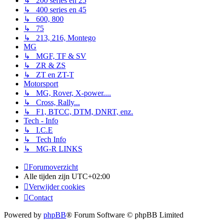
↳ 200 series en 25
↳ 400 series en 45
↳ 600, 800
↳ 75
↳ 213, 216, Montego
MG
↳ MGF, TF & SV
↳ ZR & ZS
↳ ZT en ZT-T
Motorsport
↳ MG, Rover, X-power....
↳ Cross, Rally...
↳ F1, BTCC, DTM, DNRT, enz.
Tech - Info
↳ I.C.E
↳ Tech Info
↳ MG-R LINKS
Forumoverzicht
Alle tijden zijn
UTC+02:00
Verwijder cookies
Contact
Powered by
phpBB
® Forum Software © phpBB Limited