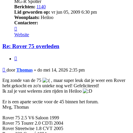
MG-R Spotter
Berichten:
1140
Lid geworden op:
vr jun 05, 2009 6:30 pm
Woonplaats:
Heiloo
Contacteer:
Contacteer
Thomas
Website
Re: Rover 75 overleden
Citeer
Bericht
door
Thomas
»
do mei 14, 2026 2:35 pm
Erg zonde van de 75
, maar super leuk dat je weer een Rover
hebt gekocht en zo'n unieke nog wel! Gefeliciteerd!
Ik zal je vast weleens zien rijden in Heiloo
Er is een aparte sectie voor de 45 binnen het forum.
Mvg, Thomas
Rover 75 2.5 V6 Saloon 1999
Rover 75 Tourer 2.0 CDTi 2004
Rover Streetwise 1.8 CVT 2005