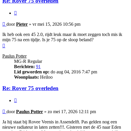
Re: Rover 75 overleden
Citeer
Bericht
door
Pieter
»
vr mei 15, 2026 10:56 pm
Ik heb ook een 45 2.0, rijdt leuk maar ik moet zeggen toch mis ik
mijn 75 na een tijdje. Is je 75 op de sloop beland?
Omhoog
Paulus Potter
MG-R Regular
Berichten:
91
Lid geworden op:
do aug 04, 2016 7:47 pm
Woonplaats:
Heiloo
Re: Rover 75 overleden
Citeer
Bericht
door
Paulus Potter
»
zo mei 17, 2026 12:11 pm
Ja hij staat bij Rovee Veenis in Assendelft. Pas gelden nog een
nieuwe radiateur in laten zetten!!!. Gisteren met de 45 naar Eden