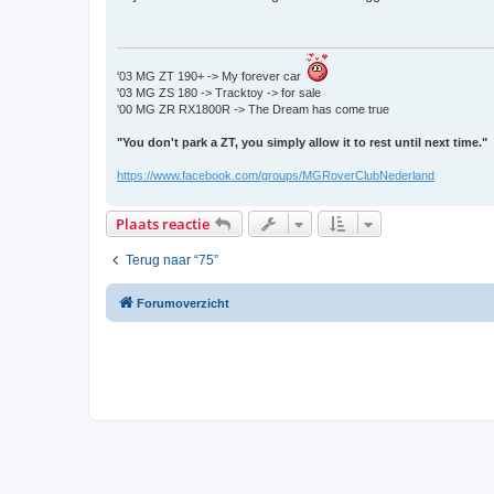
i
c
h
t
'03 MG ZT 190+ -> My forever car
'03 MG ZS 180 -> Tracktoy -> for sale
'00 MG ZR RX1800R -> The Dream has come true
"You don't park a ZT, you simply allow it to rest until next time."
https://www.facebook.com/groups/MGRoverClubNederland
Plaats reactie
Terug naar “75”
Forumoverzicht