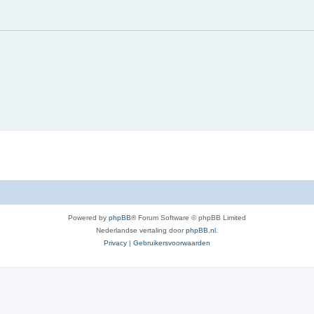
Powered by
phpBB
® Forum Software © phpBB Limited
Nederlandse vertaling door
phpBB.nl
.
Privacy
|
Gebruikersvoorwaarden