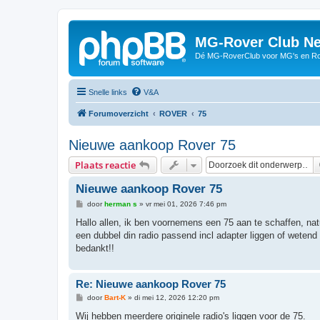
MG-Rover Club Ne
Dé MG-RoverClub voor MG's en Ro
Snelle links
V&A
Forumoverzicht
ROVER
75
Nieuwe aankoop Rover 75
Plaats reactie
Nieuwe aankoop Rover 75
B
door
herman s
»
vr mei 01, 2026 7:46 pm
e
r
Hallo allen, ik ben voornemens een 75 aan te schaffen, nat
i
een dubbel din radio passend incl adapter liggen of wete
c
h
bedankt!!
t
Re: Nieuwe aankoop Rover 75
B
door
Bart-K
»
di mei 12, 2026 12:20 pm
e
r
Wij hebben meerdere originele radio's liggen voor de 75.