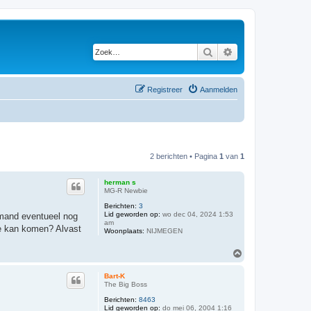
Zoek
Uitgebreid zoeken
Registreer
Aanmelden
2 berichten • Pagina
1
van
1
herman s
MG-R Newbie
Berichten:
3
Lid geworden op:
wo dec 04, 2024 1:53
iemand eventueel nog
am
de kan komen? Alvast
Woonplaats:
NIJMEGEN
O
m
h
Bart-K
o
The Big Boss
o
Berichten:
8463
g
Lid geworden op:
do mei 06, 2004 1:16