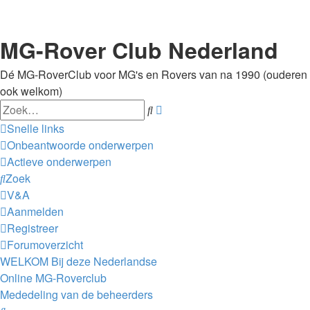
MG-Rover Club Nederland
Dé MG-RoverClub voor MG's en Rovers van na 1990 (ouderen
ook welkom)
Zoek
Uitgebreid
zoeken
Snelle links
Onbeantwoorde onderwerpen
Actieve onderwerpen
Zoek
V&A
Aanmelden
Registreer
Forumoverzicht
WELKOM Bij deze Nederlandse
Online MG-Roverclub
Mededeling van de beheerders