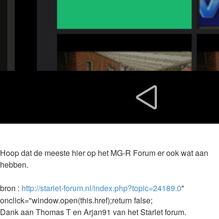
Hoop dat de meeste hier op het MG-R Forum er ook wat aan
hebben.
bron :
http://starlet-forum.nl/index.php?topic=24189.0
"
onclick="window.open(this.href);return false;
Dank aan Thomas T en Arjan91 van het Starlet forum.