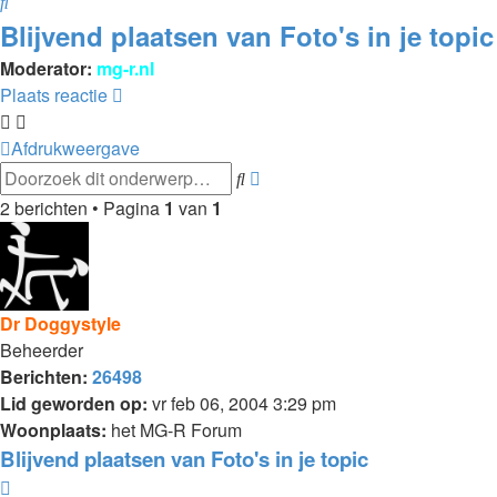
Zoek
Blijvend plaatsen van Foto's in je topic
Moderator:
mg-r.nl
Plaats reactie
Afdrukweergave
Zoek
Uitgebreid
zoeken
2 berichten • Pagina
1
van
1
Dr Doggystyle
Beheerder
Berichten:
26498
Lid geworden op:
vr feb 06, 2004 3:29 pm
Woonplaats:
het MG-R Forum
Blijvend plaatsen van Foto's in je topic
Citeer