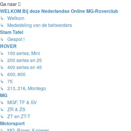
Ga naar
WELKOM Bij deze Nederlandse Online MG-Roverclub
↳ Welkom
↳ Mededeling van de beheerders
Stam Tafel
↳ Gespot !
ROVER
↳ 100 series, Mini
↳ 200 series en 25
↳ 400 series en 45
↳ 600, 800
↳ 75
↳ 213, 216, Montego
MG
↳ MGF, TF & SV
↳ ZR & ZS
↳ ZT en ZT-T
Motorsport
↳ MG, Rover, X-power....