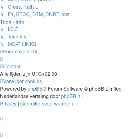
↳ Cross, Rally...
↳ F1, BTCC, DTM, DNRT, enz.
Tech - Info
↳ I.C.E
↳ Tech Info
↳ MG-R LINKS
Forumoverzicht
Contact
Alle tijden zijn
UTC+02:00
Verwijder cookies
Powered by
phpBB
® Forum Software © phpBB Limited
Nederlandse vertaling door
phpBB.nl
.
Privacy
|
Gebruikersvoorwaarden