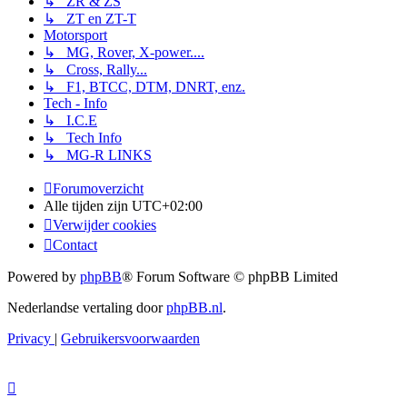
↳ ZR & ZS
↳ ZT en ZT-T
Motorsport
↳ MG, Rover, X-power....
↳ Cross, Rally...
↳ F1, BTCC, DTM, DNRT, enz.
Tech - Info
↳ I.C.E
↳ Tech Info
↳ MG-R LINKS
Forumoverzicht
Alle tijden zijn
UTC+02:00
Verwijder cookies
Contact
Powered by
phpBB
® Forum Software © phpBB Limited
Nederlandse vertaling door
phpBB.nl
.
Privacy
|
Gebruikersvoorwaarden