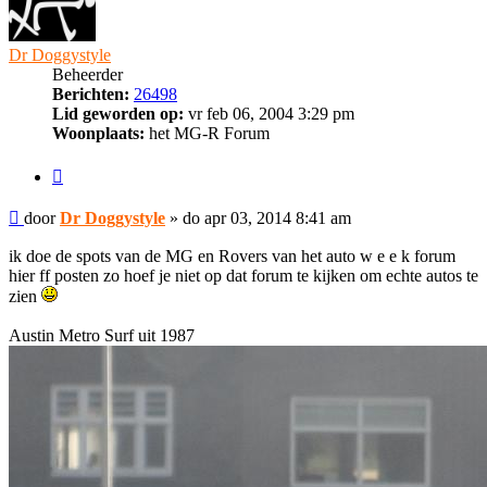
Dr Doggystyle
Beheerder
Berichten:
26498
Lid geworden op:
vr feb 06, 2004 3:29 pm
Woonplaats:
het MG-R Forum
Citeer
Bericht
door
Dr Doggystyle
»
do apr 03, 2014 8:41 am
ik doe de spots van de MG en Rovers van het auto w e e k forum
hier ff posten zo hoef je niet op dat forum te kijken om echte autos te
zien
Austin Metro Surf uit 1987