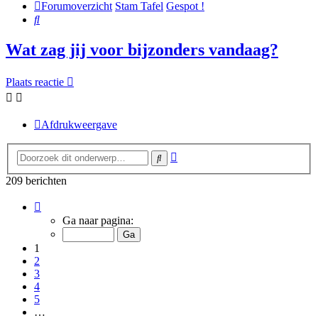
Forumoverzicht
Stam Tafel
Gespot !
Zoek
Wat zag jij voor bijzonders vandaag?
Plaats reactie
Afdrukweergave
Uitgebreid
Zoek
zoeken
209 berichten
Pagina
1
Ga naar pagina:
van
14
1
2
3
4
5
…