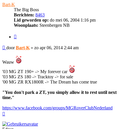
Bart-K
The Big Boss
Berichten:
8463
Lid geworden op:
do mei 06, 2004 1:16 pm
Woonplaats:
Steenbergen NB
Citeer
Bericht
door
Bart-K
»
zo apr 06, 2014 2:44 am
Wauw
'03 MG ZT 190+ -> My forever car
'03 MG ZS 180 -> Tracktoy -> for sale
'00 MG ZR RX1800R -> The Dream has come true
"You don't park a ZT, you simply allow it to rest until next
time."
https://www.facebook.com/groups/MGRoverClubNederland
Omhoog