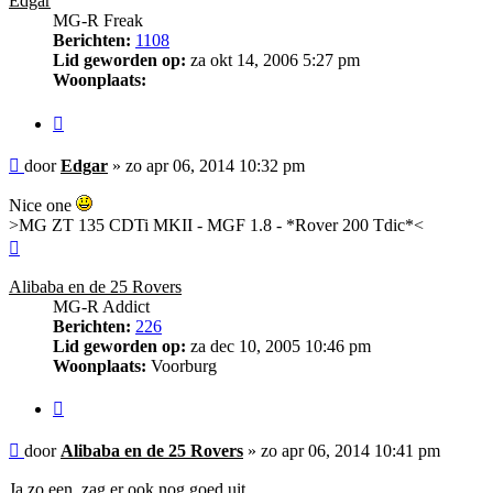
Edgar
MG-R Freak
Berichten:
1108
Lid geworden op:
za okt 14, 2006 5:27 pm
Woonplaats:
Citeer
Bericht
door
Edgar
»
zo apr 06, 2014 10:32 pm
Nice one
>MG ZT 135 CDTi MKII - MGF 1.8 - *Rover 200 Tdic*<
Omhoog
Alibaba en de 25 Rovers
MG-R Addict
Berichten:
226
Lid geworden op:
za dec 10, 2005 10:46 pm
Woonplaats:
Voorburg
Citeer
Bericht
door
Alibaba en de 25 Rovers
»
zo apr 06, 2014 10:41 pm
Ja zo een. zag er ook nog goed uit.