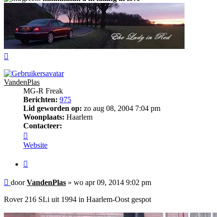
Omhoog
VandenPlas
MG-R Freak
Berichten:
975
Lid geworden op:
zo aug 08, 2004 7:04 pm
Woonplaats:
Haarlem
Contacteer:
Contacteer
VandenPlas
Website
Citeer
Bericht
door
VandenPlas
»
wo apr 09, 2014 9:02 pm
Rover 216 SLi uit 1994 in Haarlem-Oost gespot