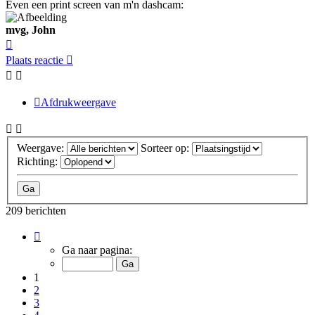
Even een print screen van m'n dashcam:
mvg, John
Omhoog
Plaats reactie
Afdrukweergave
Weergave:
Sorteer op:
Richting:
209 berichten
Pagina
1
Ga naar pagina:
van
14
1
2
3