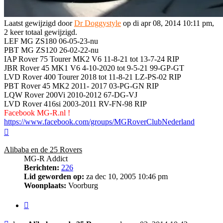
Laatst gewijzigd door
Dr Doggystyle
op di apr 08, 2014 10:11 pm,
2 keer totaal gewijzigd.
LEF MG ZS180 06-05-23-nu
PBT MG ZS120 26-02-22-nu
IAP Rover 75 Tourer MK2 V6 11-8-21 tot 13-7-24 RIP
JBR Rover 45 MK1 V6 4-10-2020 tot 9-5-21 99-GP-GT
LVD Rover 400 Tourer 2018 tot 11-8-21 LZ-PS-02 RIP
PBT Rover 45 MK2 2011- 2017 03-PG-GN RIP
LQW Rover 200Vi 2010-2012 67-DG-VJ
LVD Rover 416si 2003-2011 RV-FN-98 RIP
Facebook MG-R.nl !
https://www.facebook.com/groups/MGRoverClubNederland
Omhoog
Alibaba en de 25 Rovers
MG-R Addict
Berichten:
226
Lid geworden op:
za dec 10, 2005 10:46 pm
Woonplaats:
Voorburg
Citeer
Bericht