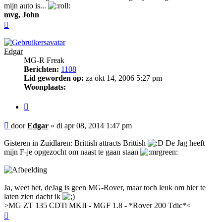
mijn auto is...
mvg, John
Omhoog
Edgar
MG-R Freak
Berichten:
1108
Lid geworden op:
za okt 14, 2006 5:27 pm
Woonplaats:
Citeer
Bericht
door
Edgar
»
di apr 08, 2014 1:47 pm
Gisteren in Zuidlaren: Brittish attracts Brittish
De Jag heeft
mijn F-je opgezocht om naast te gaan staan
Ja, weet het, deJag is geen MG-Rover, maar toch leuk om hier te
laten zien dacht ik
>MG ZT 135 CDTi MKII - MGF 1.8 - *Rover 200 Tdic*<
Omhoog