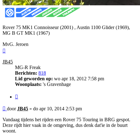
Rover 75 MK1 Connoisseur (2001) , Austin 1100 Glider (1969),
MG B GT MK1 (1967)
MvG. Jeroen
Omhoog
JB45
MG-R Freak
Berichten:
818
Lid geworden op:
wo apr 18, 2012 7:58 pm
Woonplaats:
's Gravenhage
Citeer
Bericht
door
JB45
»
do apr 10, 2014 2:53 pm
Vandaag tijdens het rijden een Rover 75 Touring in BRG gespot.
Deze rijdt hier vaak in de omgeving, dus denk dat'ie in de buurt
woont.