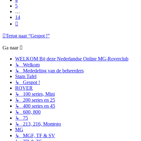
4
5
…
14
Volgende
Terug naar “Gespot !”
Ga naar
WELKOM Bij deze Nederlandse Online MG-Roverclub
↳ Welkom
↳ Mededeling van de beheerders
Stam Tafel
↳ Gespot !
ROVER
↳ 100 series, Mini
↳ 200 series en 25
↳ 400 series en 45
↳ 600, 800
↳ 75
↳ 213, 216, Montego
MG
↳ MGF, TF & SV