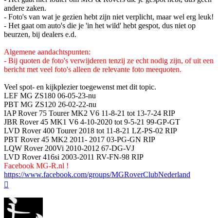
andere zaken.
- Foto's van wat je gezien hebt zijn niet verplicht, maar wel erg leuk!
- Het gaat om auto's die je 'in het wild' hebt gespot, dus niet op
beurzen, bij dealers e.d.
Algemene aandachtspunten:
- Bij quoten de foto's verwijderen tenzij ze echt nodig zijn, of uit een
bericht met veel foto's alleen de relevante foto meequoten.
Veel spot- en kijkplezier toegewenst met dit topic.
LEF MG ZS180 06-05-23-nu
PBT MG ZS120 26-02-22-nu
IAP Rover 75 Tourer MK2 V6 11-8-21 tot 13-7-24 RIP
JBR Rover 45 MK1 V6 4-10-2020 tot 9-5-21 99-GP-GT
LVD Rover 400 Tourer 2018 tot 11-8-21 LZ-PS-02 RIP
PBT Rover 45 MK2 2011- 2017 03-PG-GN RIP
LQW Rover 200Vi 2010-2012 67-DG-VJ
LVD Rover 416si 2003-2011 RV-FN-98 RIP
Facebook MG-R.nl !
https://www.facebook.com/groups/MGRoverClubNederland
Omhoog