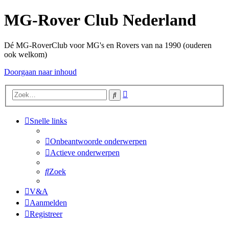
MG-Rover Club Nederland
Dé MG-RoverClub voor MG's en Rovers van na 1990 (ouderen
ook welkom)
Doorgaan naar inhoud
Uitgebreid
Zoek
zoeken
Snelle links
Onbeantwoorde onderwerpen
Actieve onderwerpen
Zoek
V&A
Aanmelden
Registreer