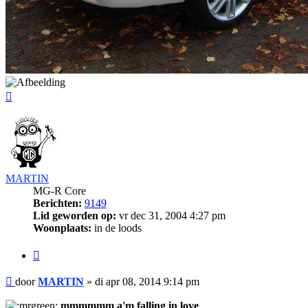
Omhoog
MARTIN
MG-R Core
Berichten:
9149
Lid geworden op:
vr dec 31, 2004 4:27 pm
Woonplaats:
in de loods
Citeer
Bericht
door
MARTIN
»
di apr 08, 2014 9:14 pm
mmmmmm a'm falling in love