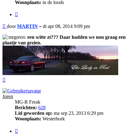
Woonplaats:
in de loods
Citeer
Bericht
door
MARTIN
»
di apr 08, 2014 9:09 pm
een witte zt??? Daar hadden we nou graag een
plaatje van gezien.
Omhoog
Joren
MG-R Freak
Berichten:
628
Lid geworden op:
ma sep 23, 2013 6:29 pm
Woonplaats:
Westerbork
Citeer