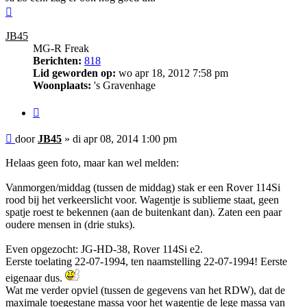
Omhoog
JB45
MG-R Freak
Berichten:
818
Lid geworden op:
wo apr 18, 2012 7:58 pm
Woonplaats:
's Gravenhage
Citeer
Bericht
door
JB45
»
di apr 08, 2014 1:00 pm
Helaas geen foto, maar kan wel melden:
Vanmorgen/middag (tussen de middag) stak er een Rover 114Si
rood bij het verkeerslicht voor. Wagentje is sublieme staat, geen
spatje roest te bekennen (aan de buitenkant dan). Zaten een paar
oudere mensen in (drie stuks).
Even opgezocht: JG-HD-38, Rover 114Si e2.
Eerste toelating 22-07-1994, ten naamstelling 22-07-1994! Eerste
eigenaar dus.
Wat me verder opviel (tussen de gegevens van het RDW), dat de
maximale toegestane massa voor het wagentje de lege massa van