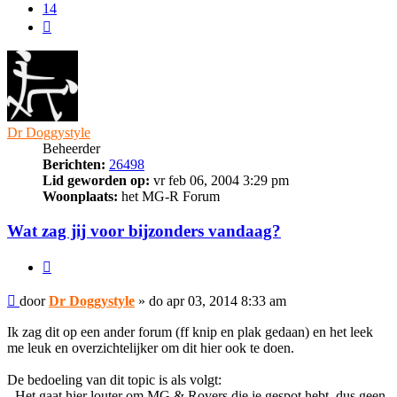
14
Volgende
Dr Doggystyle
Beheerder
Berichten:
26498
Lid geworden op:
vr feb 06, 2004 3:29 pm
Woonplaats:
het MG-R Forum
Wat zag jij voor bijzonders vandaag?
Citeer
Bericht
door
Dr Doggystyle
»
do apr 03, 2014 8:33 am
Ik zag dit op een ander forum (ff knip en plak gedaan) en het leek
me leuk en overzichtelijker om dit hier ook te doen.
De bedoeling van dit topic is als volgt:
- Het gaat hier louter om MG & Rovers die je gespot hebt, dus geen