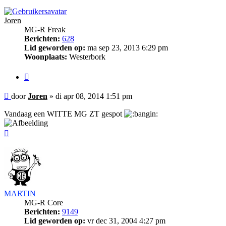
Joren
MG-R Freak
Berichten:
628
Lid geworden op:
ma sep 23, 2013 6:29 pm
Woonplaats:
Westerbork
Citeer
Bericht
door
Joren
»
di apr 08, 2014 1:51 pm
Vandaag een WITTE MG ZT gespot
Omhoog
MARTIN
MG-R Core
Berichten:
9149
Lid geworden op:
vr dec 31, 2004 4:27 pm