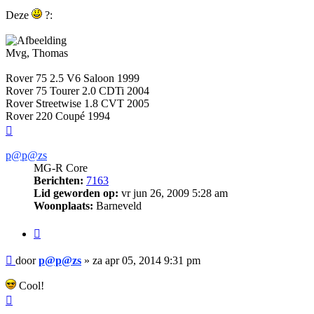
Deze
?:
Mvg, Thomas
Rover 75 2.5 V6 Saloon 1999
Rover 75 Tourer 2.0 CDTi 2004
Rover Streetwise 1.8 CVT 2005
Rover 220 Coupé 1994
Omhoog
p@p@zs
MG-R Core
Berichten:
7163
Lid geworden op:
vr jun 26, 2009 5:28 am
Woonplaats:
Barneveld
Citeer
Bericht
door
p@p@zs
»
za apr 05, 2014 9:31 pm
Cool!
Omhoog