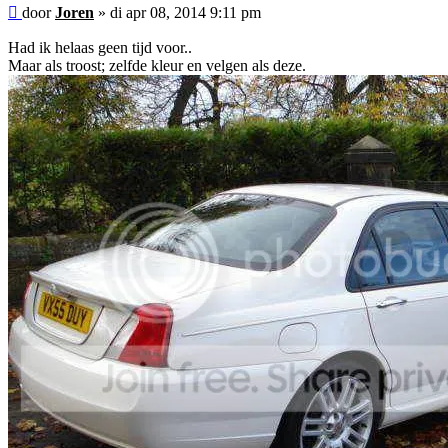
Bericht
door
Joren
»
di apr 08, 2014 9:11 pm
Had ik helaas geen tijd voor..
Maar als troost; zelfde kleur en velgen als deze.