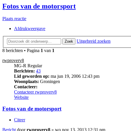
Fotos van de motorsport
Plaats reactie
Afdrukweergave
Uitgebreid zoeken
Zoek
8 berichten • Pagina
1
van
1
rwproverv8
MG-R Regular
Berichten:
43
Lid geworden op:
ma jun 19, 2006 12:43 pm
Woonplaats:
Groningen
Contacteer:
Contacteer rwproverv8
Website
Fotos van de motorsport
Citeer
Bericht
door
rwproverv8
»
wo nov 13, 2013 12:31 pm