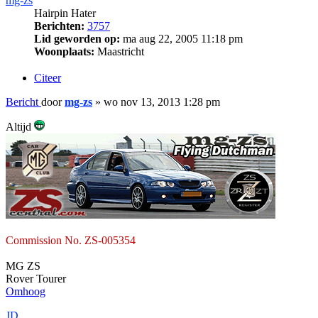
mg-zs
Hairpin Hater
Berichten:
3757
Lid geworden op:
ma aug 22, 2005 11:18 pm
Woonplaats:
Maastricht
Citeer
Bericht
door
mg-zs
»
wo nov 13, 2013 1:28 pm
Altijd
Commission No. ZS-005354
MG ZS
Rover Tourer
Omhoog
JD