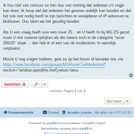
Ik hou niet van censuur en ben dus van mening dat iedereen z'n zegje
kan doen. Ik hoop wel dat iedereen het gewoon redelijk kan houden en dat
het ook niet nodig hoeft te zijn berichten te verwijderen of IP-adressen te
blokkeren. Dus laten we het gezellig houden
Als U een vraag heeft over een rover 25 .. en U heeft 'm bij MG ZS gezet
moet U niet vreemd opkijken als die ineens toch in de categorie "rover
200/25" staat ... dan heb ik of een van de moderators 'm namelijk
verplaatst
Mocht U nog vragen hebben, gooi ze op het forum of benader ons via
https://www.facebook.com/groups/MGRoverClubNederland
"
onclick="window.open(this.href);return false;
Gesloten
1 bericht • Pagina
1
van
1
Ga naar
Forumoverzicht
Contact
Verwijder cookies
Alle tijden zijn
UTC+02:00
Powered by
phpBB
® Forum Software © phpBB Limited
Nederlandse vertaling door
phpBB.nl
.
Privacy
|
Gebruikersvoorwaarden