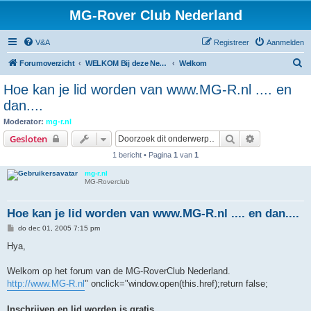
MG-Rover Club Nederland
V&A
Registreer
Aanmelden
Z
Forumoverzicht
WELKOM Bij deze Nederlandse Online MG-Roverclub
Welkom
o
Hoe kan je lid worden van www.MG-R.nl .... en
e
dan....
k
Moderator:
mg-r.nl
Zoek
Uitgebreid z
Gesloten
1 bericht • Pagina
1
van
1
mg-r.nl
MG-Roverclub
Hoe kan je lid worden van www.MG-R.nl .... en dan....
B
do dec 01, 2005 7:15 pm
e
r
Hya,
i
c
h
Welkom op het forum van de MG-RoverClub Nederland.
t
http://www.MG-R.nl
" onclick="window.open(this.href);return false;
Inschrijven en lid worden is gratis.