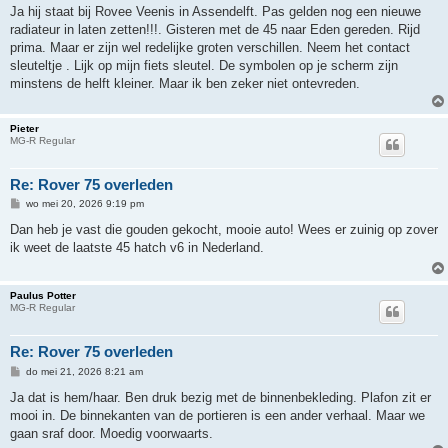
r
Ja hij staat bij Rovee Veenis in Assendelft. Pas gelden nog een nieuwe
i
radiateur in laten zetten!!!. Gisteren met de 45 naar Eden gereden. Rijd
c
h
prima. Maar er zijn wel redelijke groten verschillen. Neem het contact
t
sleuteltje . Lijk op mijn fiets sleutel. De symbolen op je scherm zijn
minstens de helft kleiner. Maar ik ben zeker niet ontevreden.
Pieter
MG-R Regular
Re: Rover 75 overleden
B
wo mei 20, 2026 9:19 pm
e
r
Dan heb je vast die gouden gekocht, mooie auto! Wees er zuinig op zover
i
ik weet de laatste 45 hatch v6 in Nederland.
c
h
t
Paulus Potter
MG-R Regular
Re: Rover 75 overleden
B
do mei 21, 2026 8:21 am
e
r
Ja dat is hem/haar. Ben druk bezig met de binnenbekleding. Plafon zit er
i
mooi in. De binnekanten van de portieren is een ander verhaal. Maar we
c
h
gaan sraf door. Moedig voorwaarts.
t