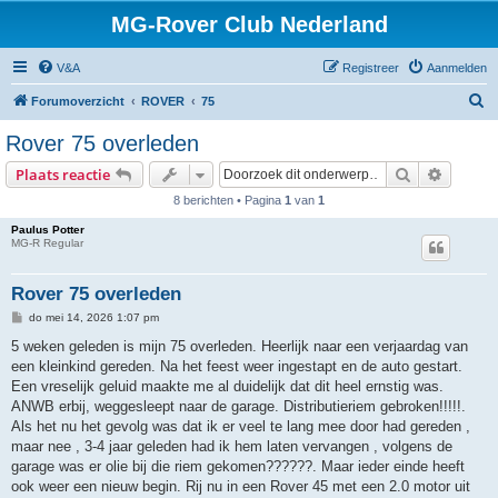
MG-Rover Club Nederland
V&A
Registreer
Aanmelden
Z
Forumoverzicht
ROVER
75
o
Rover 75 overleden
e
Zoek
Uitgebr
Plaats reactie
k
8 berichten • Pagina
1
van
1
Paulus Potter
MG-R Regular
Rover 75 overleden
B
do mei 14, 2026 1:07 pm
e
r
5 weken geleden is mijn 75 overleden. Heerlijk naar een verjaardag van
i
een kleinkind gereden. Na het feest weer ingestapt en de auto gestart.
c
h
Een vreselijk geluid maakte me al duidelijk dat dit heel ernstig was.
t
ANWB erbij, weggesleept naar de garage. Distributieriem gebroken!!!!!.
Als het nu het gevolg was dat ik er veel te lang mee door had gereden ,
maar nee , 3-4 jaar geleden had ik hem laten vervangen , volgens de
garage was er olie bij die riem gekomen??????. Maar ieder einde heeft
ook weer een nieuw begin. Rij nu in een Rover 45 met een 2.0 motor uit