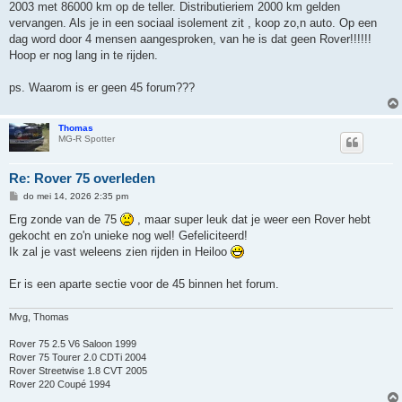
2003 met 86000 km op de teller. Distributieriem 2000 km gelden
vervangen. Als je in een sociaal isolement zit , koop zo,n auto. Op een
dag word door 4 mensen aangesproken, van he is dat geen Rover!!!!!!
Hoop er nog lang in te rijden.
ps. Waarom is er geen 45 forum???
Thomas
MG-R Spotter
Re: Rover 75 overleden
B
do mei 14, 2026 2:35 pm
e
r
Erg zonde van de 75
, maar super leuk dat je weer een Rover hebt
i
gekocht en zo'n unieke nog wel! Gefeliciteerd!
c
h
Ik zal je vast weleens zien rijden in Heiloo
t
Er is een aparte sectie voor de 45 binnen het forum.
Mvg, Thomas
Rover 75 2.5 V6 Saloon 1999
Rover 75 Tourer 2.0 CDTi 2004
Rover Streetwise 1.8 CVT 2005
Rover 220 Coupé 1994