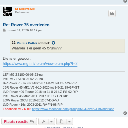
Dr Doggystyle
Beheerder
Re: Rover 75 overleden
B
zo mei 31, 2026 10:17 pm
e
r
i
Paulus Potter
schreef:
c
h
Waarom is er geen 45 forum???
t
Die is er gewoon:
https://www.mg-r.nl/forum/viewforum.php?f=2
LEF MG ZS180 06-05-23-nu
PBT MG ZS120 26-02-22-nu
IAP Rover 75 Tourer MK2 V6 11-8-21 tot 13-7-24 RIP
JBR Rover 45 MK1 V6 4-10-2020 tot 9-5-21 99-GP-GT
LVD Rover 400 Tourer 2018 tot 11-8-21 LZ-PS-02 RIP
PBT Rover 45 MK2 2011- 2017 03-PG-GN RIP
LQW Rover 200Vi 2010-2012 67-DG-VJ
LVD Rover 416si 2003-2011 RV-FN-98 RIP
Facebook MG-R.nl !
https://www.facebook.com/groups/MGRoverClubNederland
Plaats reactie
8 berichten • Pagina
1
van
1