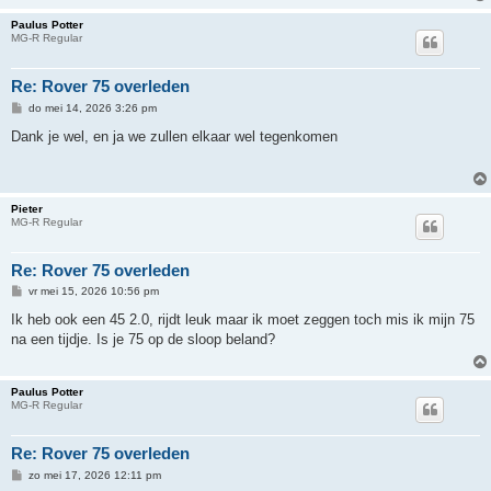
Paulus Potter
MG-R Regular
Re: Rover 75 overleden
B
do mei 14, 2026 3:26 pm
e
r
Dank je wel, en ja we zullen elkaar wel tegenkomen
i
c
h
t
Pieter
MG-R Regular
Re: Rover 75 overleden
B
vr mei 15, 2026 10:56 pm
e
r
Ik heb ook een 45 2.0, rijdt leuk maar ik moet zeggen toch mis ik mijn 75
i
na een tijdje. Is je 75 op de sloop beland?
c
h
t
Paulus Potter
MG-R Regular
Re: Rover 75 overleden
B
zo mei 17, 2026 12:11 pm
e