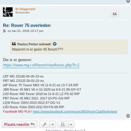
Dr Doggystyle
Beheerder
Re: Rover 75 overleden
B
zo mei 31, 2026 10:17 pm
e
r
i
Paulus Potter
schreef:
c
h
Waarom is er geen 45 forum???
t
Die is er gewoon:
https://www.mg-r.nl/forum/viewforum.php?f=2
LEF MG ZS180 06-05-23-nu
PBT MG ZS120 26-02-22-nu
IAP Rover 75 Tourer MK2 V6 11-8-21 tot 13-7-24 RIP
JBR Rover 45 MK1 V6 4-10-2020 tot 9-5-21 99-GP-GT
LVD Rover 400 Tourer 2018 tot 11-8-21 LZ-PS-02 RIP
PBT Rover 45 MK2 2011- 2017 03-PG-GN RIP
LQW Rover 200Vi 2010-2012 67-DG-VJ
LVD Rover 416si 2003-2011 RV-FN-98 RIP
Facebook MG-R.nl !
https://www.facebook.com/groups/MGRoverClubNederland
Plaats reactie
8 berichten • Pagina
1
van
1