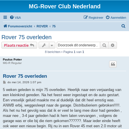
MG-Rover Club Nederland
V&A
Registreer
Aanmelden
Z
Forumoverzicht
ROVER
75
o
Rover 75 overleden
e
Zoek
Uitgebr
Plaats reactie
k
8 berichten • Pagina
1
van
1
Paulus Potter
MG-R Regular
Rover 75 overleden
B
do mei 14, 2026 1:07 pm
e
r
5 weken geleden is mijn 75 overleden. Heerlijk naar een verjaardag van
i
een kleinkind gereden. Na het feest weer ingestapt en de auto gestart.
c
h
Een vreselijk geluid maakte me al duidelijk dat dit heel ernstig was.
t
ANWB erbij, weggesleept naar de garage. Distributieriem gebroken!!!!!.
Als het nu het gevolg was dat ik er veel te lang mee door had gereden ,
maar nee , 3-4 jaar geleden had ik hem laten vervangen , volgens de
garage was er olie bij die riem gekomen??????. Maar ieder einde heeft
ook weer een nieuw begin. Rij nu in een Rover 45 met een 2.0 motor uit