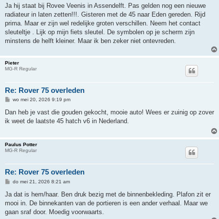
r
Ja hij staat bij Rovee Veenis in Assendelft. Pas gelden nog een nieuwe
i
radiateur in laten zetten!!!. Gisteren met de 45 naar Eden gereden. Rijd
c
h
prima. Maar er zijn wel redelijke groten verschillen. Neem het contact
t
sleuteltje . Lijk op mijn fiets sleutel. De symbolen op je scherm zijn
minstens de helft kleiner. Maar ik ben zeker niet ontevreden.
Pieter
MG-R Regular
Re: Rover 75 overleden
B
wo mei 20, 2026 9:19 pm
e
r
Dan heb je vast die gouden gekocht, mooie auto! Wees er zuinig op zover
i
ik weet de laatste 45 hatch v6 in Nederland.
c
h
t
Paulus Potter
MG-R Regular
Re: Rover 75 overleden
B
do mei 21, 2026 8:21 am
e
r
Ja dat is hem/haar. Ben druk bezig met de binnenbekleding. Plafon zit er
i
mooi in. De binnekanten van de portieren is een ander verhaal. Maar we
c
h
gaan sraf door. Moedig voorwaarts.
t