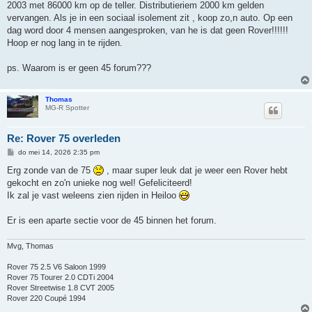
2003 met 86000 km op de teller. Distributieriem 2000 km gelden
vervangen. Als je in een sociaal isolement zit , koop zo,n auto. Op een
dag word door 4 mensen aangesproken, van he is dat geen Rover!!!!!!
Hoop er nog lang in te rijden.
ps. Waarom is er geen 45 forum???
Thomas
MG-R Spotter
Re: Rover 75 overleden
B
do mei 14, 2026 2:35 pm
e
r
Erg zonde van de 75
, maar super leuk dat je weer een Rover hebt
i
gekocht en zo'n unieke nog wel! Gefeliciteerd!
c
h
Ik zal je vast weleens zien rijden in Heiloo
t
Er is een aparte sectie voor de 45 binnen het forum.
Mvg, Thomas
Rover 75 2.5 V6 Saloon 1999
Rover 75 Tourer 2.0 CDTi 2004
Rover Streetwise 1.8 CVT 2005
Rover 220 Coupé 1994