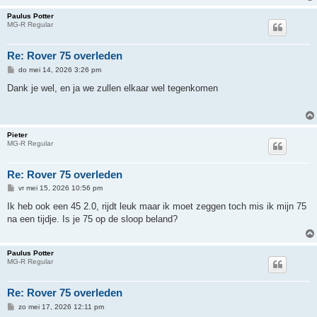
Paulus Potter
MG-R Regular
Re: Rover 75 overleden
B
do mei 14, 2026 3:26 pm
e
r
Dank je wel, en ja we zullen elkaar wel tegenkomen
i
c
h
t
Pieter
MG-R Regular
Re: Rover 75 overleden
B
vr mei 15, 2026 10:56 pm
e
r
Ik heb ook een 45 2.0, rijdt leuk maar ik moet zeggen toch mis ik mijn 75
i
na een tijdje. Is je 75 op de sloop beland?
c
h
t
Paulus Potter
MG-R Regular
Re: Rover 75 overleden
B
zo mei 17, 2026 12:11 pm
e