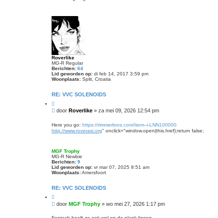
t
Roverlike
MG-R Regular
Berichten:
64
Lid geworden op:
di feb 14, 2017 3:59 pm
Woonplaats:
Split, Croatia
RE: VVC SOLENOIDS
C
i
B
door
Roverlike
»
za mei 09, 2026 12:54 pm
t
e
e
r
e
Here you go:
https://rimmerbros.com/Item--i-LNN100000
r
i
http://www.roverasi.org
" onclick="window.open(this.href);return false;
c
h
t
MGF Trophy
MG-R Newbie
Berichten:
9
Lid geworden op:
vr mar 07, 2025 9:51 am
Woonplaats:
Amersfoort
RE: VVC SOLENOIDS
C
i
B
door
MGF Trophy
»
wo mei 27, 2026 1:17 pm
t
e
e
r
e
Fontech heeft ze ook wel op de plank liggen .