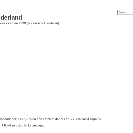
derland
vers van na 1990 (ouderen ook welkom)
atshandboek + PSCAN) en ben erachter dat er een VVC solenoid kapot is.
? Ik wil ze beide in 1x vervangen.