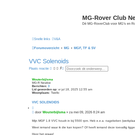
MG-Rover Club Ne
Dé MG-RoverClub voor MG's en Ro
Snelle links
V&A
Forumoverzicht
MG
MGF, TF & SV
VVC Solenoids
Z
U
Plaats reactie
o
i
e
t
k
g
Wouterbijlsma
e
MG-R Newbie
b
Berichten:
3
r
Lid geworden op:
vr jul 18, 2025 12:55 am
Woonplaats:
Twello
e
i
d
VVC SOLENOIDS
z
C
o
i
e
B
door
Wouterbijlsma
»
za mei 09, 2026 8:24 am
t
k
e
e
e
r
e
Mijn MGF 1.8 VVC houdt in bij 5500 rpm. Heb e.e.a. nagekeken (werkpla
n
r
i
Weet iemand waar ik die kan kopen? Of heeft iemand deze toevallig liggen
c
h
Hoor het graag!