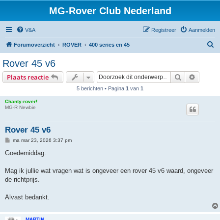
MG-Rover Club Nederland
V&A
Registreer
Aanmelden
Z
Forumoverzicht
ROVER
400 series en 45
o
Rover 45 v6
e
Zoek
Uitgebr
Plaats reactie
k
5 berichten • Pagina
1
van
1
Chanty-rover!
MG-R Newbie
Rover 45 v6
B
ma mar 23, 2026 3:37 pm
e
r
Goedemiddag.
i
c
h
Mag ik jullie wat vragen wat is ongeveer een rover 45 v6 waard, ongeveer
t
de richtprijs.
Alvast bedankt.
MARTIN