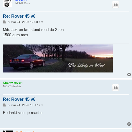
MG-R Core
Re: Rover 45 v6
B
di mar 24, 2026 12:08 am
e
r
Mits apk en km stand rond de 2 ton
i
1500 euro max
c
h
t
Chanty-rover!
MG-R Newbie
Re: Rover 45 v6
B
di mar 24, 2026 10:17 am
e
r
Bedankt voor je reactie
i
c
h
t