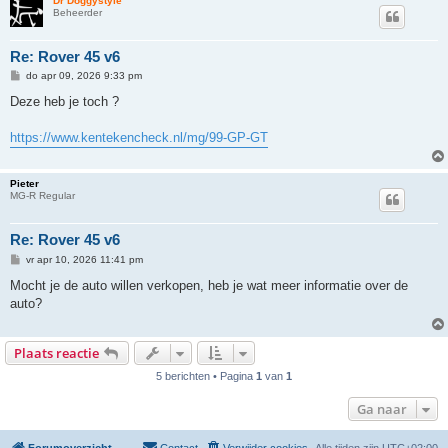
Dr Doggystyle
Beheerder
Re: Rover 45 v6
B
do apr 09, 2026 9:33 pm
e
r
Deze heb je toch ?
i
c
h
https://www.kentekencheck.nl/mg/99-GP-GT
t
Pieter
MG-R Regular
Re: Rover 45 v6
B
vr apr 10, 2026 11:41 pm
e
r
Mocht je de auto willen verkopen, heb je wat meer informatie over de
i
auto?
c
h
t
Plaats reactie
5 berichten • Pagina
1
van
1
Ga naar
Forumoverzicht
Contact
Verwijder cookies
Alle tijden zijn
UTC+02:00