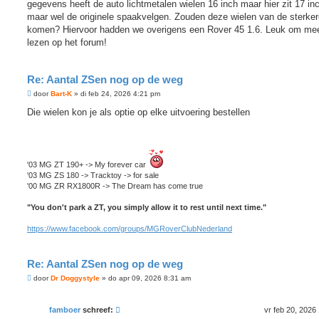
gegevens heeft de auto lichtmetalen wielen 16 inch maar hier zit 17 in
maar wel de originele spaakvelgen. Zouden deze wielen van de sterker
komen? Hiervoor hadden we overigens een Rover 45 1.6. Leuk om me
lezen op het forum!
Re: Aantal ZSen nog op de weg
B
door
Bart-K
»
di feb 24, 2026 4:21 pm
e
r
Die wielen kon je als optie op elke uitvoering bestellen
i
c
h
t
'03 MG ZT 190+ -> My forever car
'03 MG ZS 180 -> Tracktoy -> for sale
'00 MG ZR RX1800R -> The Dream has come true
"You don't park a ZT, you simply allow it to rest until next time."
https://www.facebook.com/groups/MGRoverClubNederland
Re: Aantal ZSen nog op de weg
B
door
Dr Doggystyle
»
do apr 09, 2026 8:31 am
e
r
i
famboer
schreef:
vr feb 20, 2026
c