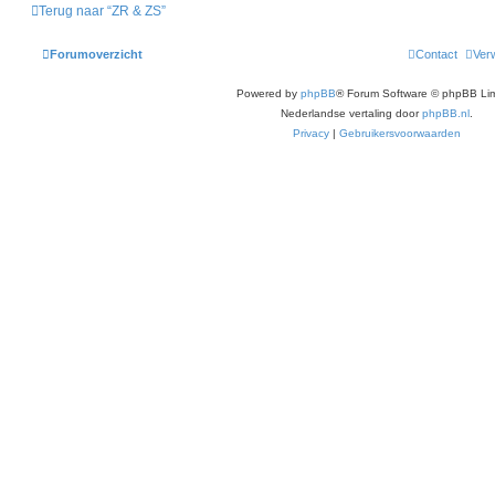
Terug naar “ZR & ZS”
Forumoverzicht
Contact
Verw
Powered by
phpBB
® Forum Software © phpBB Lim
Nederlandse vertaling door
phpBB.nl
.
Privacy
|
Gebruikersvoorwaarden