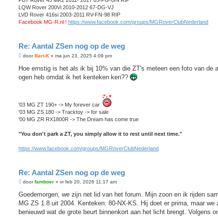
PBT Rover 45 MK2 2011- 2017 03-PG-GN RIP
LQW Rover 200Vi 2010-2012 67-DG-VJ
LVD Rover 416si 2003-2011 RV-FN-98 RIP
Facebook MG-R.nl !
https://www.facebook.com/groups/MGRoverClubNederland
Re: Aantal ZSen nog op de weg
B
door
Bart-K
»
ma jun 23, 2025 4:09 pm
e
r
Hoe ernstig is het als ik bij 10% van die ZT's meteen een foto van de 
i
ogen heb omdat ik het kenteken ken??
c
h
t
'03 MG ZT 190+ -> My forever car
'03 MG ZS 180 -> Tracktoy -> for sale
'00 MG ZR RX1800R -> The Dream has come true
"You don't park a ZT, you simply allow it to rest until next time."
https://www.facebook.com/groups/MGRoverClubNederland
Re: Aantal ZSen nog op de weg
B
door
famboer
»
vr feb 20, 2026 11:17 am
e
r
Goedemorgen, we zijn net lid van het forum. Mijn zoon en ik rijden sa
i
MG ZS 1.8 uit 2004. Kenteken: 80-NX-KS. Hij doet er prima, maar we z
c
h
benieuwd wat de grote beurt binnenkort aan het licht brengt. Volgens o
t