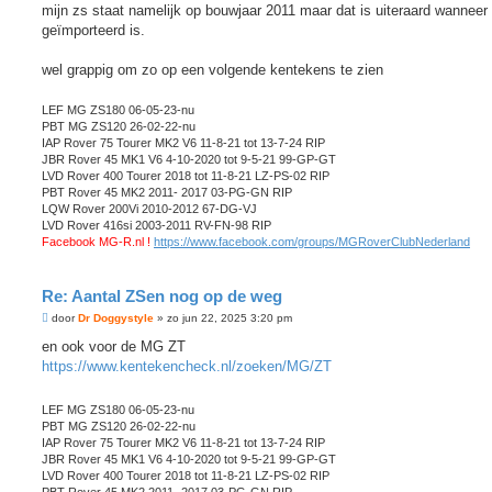
mijn zs staat namelijk op bouwjaar 2011 maar dat is uiteraard wanneer 
geïmporteerd is.
wel grappig om zo op een volgende kentekens te zien
LEF MG ZS180 06-05-23-nu
PBT MG ZS120 26-02-22-nu
IAP Rover 75 Tourer MK2 V6 11-8-21 tot 13-7-24 RIP
JBR Rover 45 MK1 V6 4-10-2020 tot 9-5-21 99-GP-GT
LVD Rover 400 Tourer 2018 tot 11-8-21 LZ-PS-02 RIP
PBT Rover 45 MK2 2011- 2017 03-PG-GN RIP
LQW Rover 200Vi 2010-2012 67-DG-VJ
LVD Rover 416si 2003-2011 RV-FN-98 RIP
Facebook MG-R.nl !
https://www.facebook.com/groups/MGRoverClubNederland
Re: Aantal ZSen nog op de weg
B
door
Dr Doggystyle
»
zo jun 22, 2025 3:20 pm
e
r
en ook voor de MG ZT
i
https://www.kentekencheck.nl/zoeken/MG/ZT
c
h
t
LEF MG ZS180 06-05-23-nu
PBT MG ZS120 26-02-22-nu
IAP Rover 75 Tourer MK2 V6 11-8-21 tot 13-7-24 RIP
JBR Rover 45 MK1 V6 4-10-2020 tot 9-5-21 99-GP-GT
LVD Rover 400 Tourer 2018 tot 11-8-21 LZ-PS-02 RIP