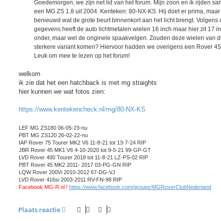
h
Goedemorgen, we zijn net lid van het forum. Mijn zoon en ik rijden s
t
een MG ZS 1.8 uit 2004. Kenteken: 80-NX-KS. Hij doet er prima, maar 
benieuwd wat de grote beurt binnenkort aan het licht brengt. Volgens
gegevens heeft de auto lichtmetalen wielen 16 inch maar hier zit 17 i
onder, maar wel de originele spaakvelgen. Zouden deze wielen van 
sterkere variant komen? Hiervoor hadden we overigens een Rover 45
Leuk om mee te lezen op het forum!
welkom
ik zie dat het een hatchback is met mg straights
hier kunnen we wat fotos zien:
https://www.kentekencheck.nl/mg/80-NX-KS
LEF MG ZS180 06-05-23-nu
PBT MG ZS120 26-02-22-nu
IAP Rover 75 Tourer MK2 V6 11-8-21 tot 13-7-24 RIP
JBR Rover 45 MK1 V6 4-10-2020 tot 9-5-21 99-GP-GT
LVD Rover 400 Tourer 2018 tot 11-8-21 LZ-PS-02 RIP
PBT Rover 45 MK2 2011- 2017 03-PG-GN RIP
LQW Rover 200Vi 2010-2012 67-DG-VJ
LVD Rover 416si 2003-2011 RV-FN-98 RIP
Facebook MG-R.nl !
https://www.facebook.com/groups/MGRoverClubNederland
Plaats reactie