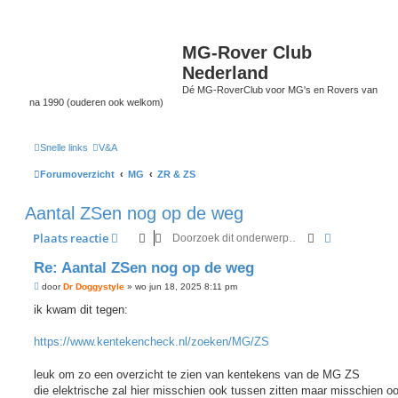
MG-Rover Club
Nederland
Dé MG-RoverClub voor MG's en Rovers van
na 1990 (ouderen ook welkom)
Snelle links
V&A
Forumoverzicht
MG
ZR & ZS
Aantal ZSen nog op de weg
Zoek
Uitgebreid 
Plaats reactie
Re: Aantal ZSen nog op de weg
B
door
Dr Doggystyle
»
wo jun 18, 2025 8:11 pm
e
r
ik kwam dit tegen:
i
c
h
https://www.kentekencheck.nl/zoeken/MG/ZS
t
leuk om zo een overzicht te zien van kentekens van de MG ZS
die elektrische zal hier misschien ook tussen zitten maar misschien oo