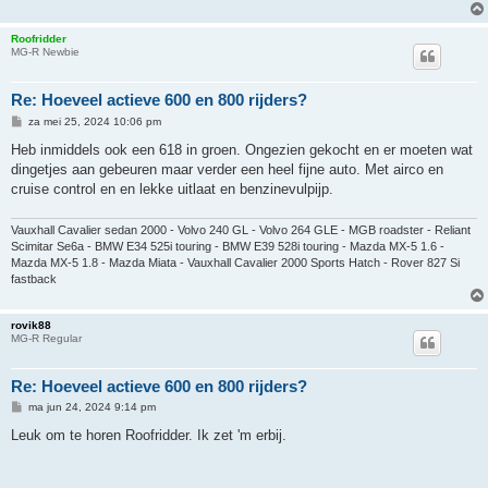
Roofridder
MG-R Newbie
Re: Hoeveel actieve 600 en 800 rijders?
B
za mei 25, 2024 10:06 pm
e
r
Heb inmiddels ook een 618 in groen. Ongezien gekocht en er moeten wat
i
dingetjes aan gebeuren maar verder een heel fijne auto. Met airco en
c
h
cruise control en en lekke uitlaat en benzinevulpijp.
t
Vauxhall Cavalier sedan 2000 - Volvo 240 GL - Volvo 264 GLE - MGB roadster - Reliant
Scimitar Se6a - BMW E34 525i touring - BMW E39 528i touring - Mazda MX-5 1.6 -
Mazda MX-5 1.8 - Mazda Miata - Vauxhall Cavalier 2000 Sports Hatch - Rover 827 Si
fastback
rovik88
MG-R Regular
Re: Hoeveel actieve 600 en 800 rijders?
B
ma jun 24, 2024 9:14 pm
e
r
Leuk om te horen Roofridder. Ik zet 'm erbij.
i
c
h
t