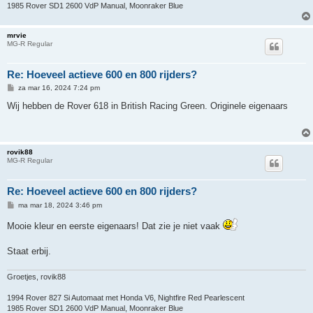
1985 Rover SD1 2600 VdP Manual, Moonraker Blue
mrvie
MG-R Regular
Re: Hoeveel actieve 600 en 800 rijders?
B
za mar 16, 2024 7:24 pm
e
r
Wij hebben de Rover 618 in British Racing Green. Originele eigenaars
i
c
h
t
rovik88
MG-R Regular
Re: Hoeveel actieve 600 en 800 rijders?
B
ma mar 18, 2024 3:46 pm
e
r
Mooie kleur en eerste eigenaars! Dat zie je niet vaak
i
c
h
Staat erbij.
t
Groetjes, rovik88
1994 Rover 827 Si Automaat met Honda V6, Nightfire Red Pearlescent
1985 Rover SD1 2600 VdP Manual, Moonraker Blue