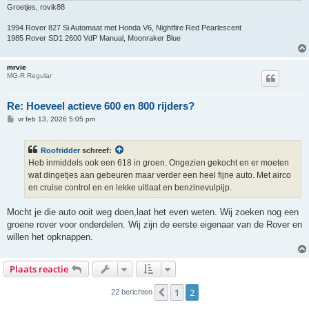
Groetjes, rovik88
1994 Rover 827 Si Automaat met Honda V6, Nightfire Red Pearlescent
1985 Rover SD1 2600 VdP Manual, Moonraker Blue
mrvie
MG-R Regular
Re: Hoeveel actieve 600 en 800 rijders?
B
vr feb 13, 2026 5:05 pm
e
r
i
Roofridder
schreef:
c
h
Heb inmiddels ook een 618 in groen. Ongezien gekocht en er moeten
t
wat dingetjes aan gebeuren maar verder een heel fijne auto. Met airco
en cruise control en en lekke uitlaat en benzinevulpijp.
Mocht je die auto ooit weg doen,laat het even weten. Wij zoeken nog een
groene rover voor onderdelen. Wij zijn de eerste eigenaar van de Rover en
willen het opknappen.
Plaats reactie
1
2
Vorige
22 berichten