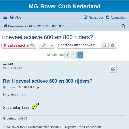
MG-Rover Club Nederland
V&A
Registreer
Aanmelden
Z
Forumoverzicht
ROVER
600, 800
o
Hoeveel actieve 600 en 800 rijders?
e
Zoek
Uitgebr
Plaats reactie
k
1
2
Vorige
22 berichten
rovik88
MG-R Regular
Re: Hoeveel actieve 600 en 800 rijders?
B
zo mar 10, 2024 8:16 pm
e
r
Hey Roofridder,
i
c
h
Staat erbij, hoor!
t
Groetjes, rovik88
1994 Rover 827 Si Automaat met Honda V6, Nightfire Red Pearlescent