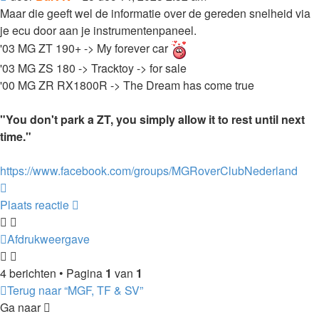
Maar die geeft wel de informatie over de gereden snelheid via
je ecu door aan je instrumentenpaneel.
'03 MG ZT 190+ -> My forever car
'03 MG ZS 180 -> Tracktoy -> for sale
'00 MG ZR RX1800R -> The Dream has come true
"You don't park a ZT, you simply allow it to rest until next
time."
https://www.facebook.com/groups/MGRoverClubNederland
Omhoog
Plaats reactie
Afdrukweergave
4 berichten • Pagina
1
van
1
Terug naar “MGF, TF & SV”
Ga naar