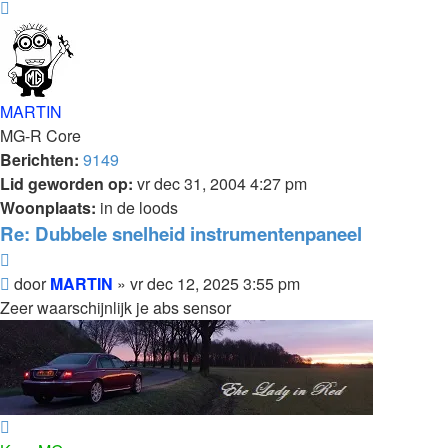
Omhoog
MARTIN
MG-R Core
Berichten:
9149
Lid geworden op:
vr dec 31, 2004 4:27 pm
Woonplaats:
in de loods
Re: Dubbele snelheid instrumentenpaneel
Citeer
Bericht
door
MARTIN
»
vr dec 12, 2025 3:55 pm
Zeer waarschijnlijk je abs sensor
Omhoog