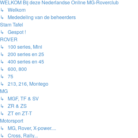
WELKOM Bij deze Nederlandse Online MG-Roverclub
↳ Welkom
↳ Mededeling van de beheerders
Stam Tafel
↳ Gespot !
ROVER
↳ 100 series, Mini
↳ 200 series en 25
↳ 400 series en 45
↳ 600, 800
↳ 75
↳ 213, 216, Montego
MG
↳ MGF, TF & SV
↳ ZR & ZS
↳ ZT en ZT-T
Motorsport
↳ MG, Rover, X-power....
↳ Cross, Rally...