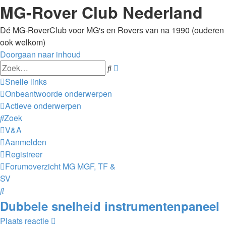
MG-Rover Club Nederland
Dé MG-RoverClub voor MG's en Rovers van na 1990 (ouderen
ook welkom)
Doorgaan naar inhoud
Uitgebreid
Zoek
zoeken
Snelle links
Onbeantwoorde onderwerpen
Actieve onderwerpen
Zoek
V&A
Aanmelden
Registreer
Forumoverzicht
MG
MGF, TF &
SV
Zoek
Dubbele snelheid instrumentenpaneel
Plaats reactie