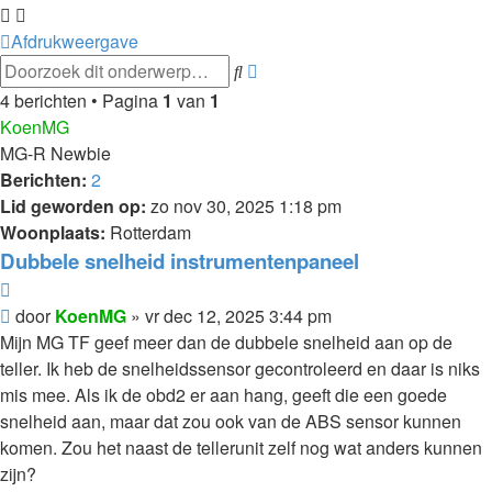
Afdrukweergave
Uitgebreid
Zoek
zoeken
4 berichten • Pagina
1
van
1
KoenMG
MG-R Newbie
Berichten:
2
Lid geworden op:
zo nov 30, 2025 1:18 pm
Woonplaats:
Rotterdam
Dubbele snelheid instrumentenpaneel
Citeer
Bericht
door
KoenMG
»
vr dec 12, 2025 3:44 pm
Mijn MG TF geef meer dan de dubbele snelheid aan op de
teller. Ik heb de snelheidssensor gecontroleerd en daar is niks
mis mee. Als ik de obd2 er aan hang, geeft die een goede
snelheid aan, maar dat zou ook van de ABS sensor kunnen
komen. Zou het naast de tellerunit zelf nog wat anders kunnen
zijn?