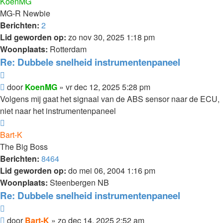
KoenMG
MG-R Newbie
Berichten:
2
Lid geworden op:
zo nov 30, 2025 1:18 pm
Woonplaats:
Rotterdam
Re: Dubbele snelheid instrumentenpaneel
Citeer
Bericht
door
KoenMG
»
vr dec 12, 2025 5:28 pm
Volgens mij gaat het signaal van de ABS sensor naar de ECU,
niet naar het instrumentenpaneel
Omhoog
Bart-K
The Big Boss
Berichten:
8464
Lid geworden op:
do mei 06, 2004 1:16 pm
Woonplaats:
Steenbergen NB
Re: Dubbele snelheid instrumentenpaneel
Citeer
Bericht
door
Bart-K
»
zo dec 14, 2025 2:52 am