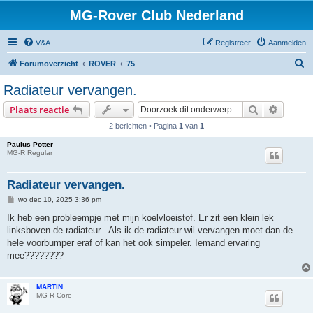
MG-Rover Club Nederland
V&A
Registreer
Aanmelden
Z
Forumoverzicht
ROVER
75
o
Radiateur vervangen.
e
Zoek
Uitgebr
Plaats reactie
k
2 berichten • Pagina
1
van
1
Paulus Potter
MG-R Regular
Radiateur vervangen.
B
wo dec 10, 2025 3:36 pm
e
r
Ik heb een probleempje met mijn koelvloeistof. Er zit een klein lek
i
linksboven de radiateur . Als ik de radiateur wil vervangen moet dan de
c
h
hele voorbumper eraf of kan het ook simpeler. Iemand ervaring
t
mee????????
MARTIN
MG-R Core