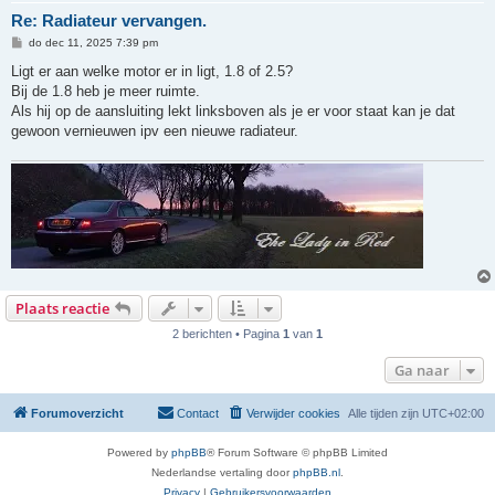
Re: Radiateur vervangen.
B
do dec 11, 2025 7:39 pm
e
r
Ligt er aan welke motor er in ligt, 1.8 of 2.5?
i
Bij de 1.8 heb je meer ruimte.
c
h
Als hij op de aansluiting lekt linksboven als je er voor staat kan je dat
t
gewoon vernieuwen ipv een nieuwe radiateur.
Plaats reactie
2 berichten • Pagina
1
van
1
Ga naar
Forumoverzicht
Contact
Verwijder cookies
Alle tijden zijn
UTC+02:00
Powered by
phpBB
® Forum Software © phpBB Limited
Nederlandse vertaling door
phpBB.nl
.
Privacy
|
Gebruikersvoorwaarden