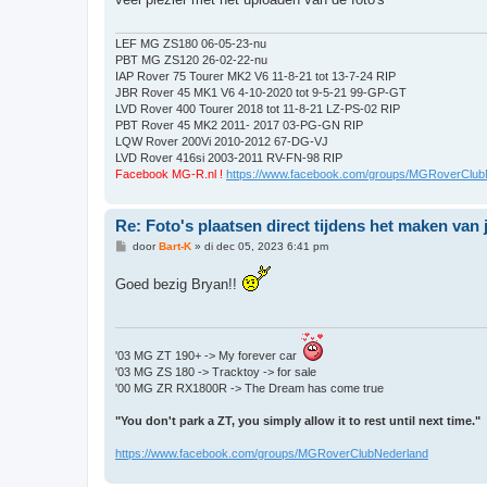
c
h
t
LEF MG ZS180 06-05-23-nu
PBT MG ZS120 26-02-22-nu
IAP Rover 75 Tourer MK2 V6 11-8-21 tot 13-7-24 RIP
JBR Rover 45 MK1 V6 4-10-2020 tot 9-5-21 99-GP-GT
LVD Rover 400 Tourer 2018 tot 11-8-21 LZ-PS-02 RIP
PBT Rover 45 MK2 2011- 2017 03-PG-GN RIP
LQW Rover 200Vi 2010-2012 67-DG-VJ
LVD Rover 416si 2003-2011 RV-FN-98 RIP
Facebook MG-R.nl !
https://www.facebook.com/groups/MGRoverClub
Re: Foto's plaatsen direct tijdens het maken van 
B
door
Bart-K
»
di dec 05, 2023 6:41 pm
e
r
Goed bezig Bryan!!
i
c
h
t
'03 MG ZT 190+ -> My forever car
'03 MG ZS 180 -> Tracktoy -> for sale
'00 MG ZR RX1800R -> The Dream has come true
"You don't park a ZT, you simply allow it to rest until next time."
https://www.facebook.com/groups/MGRoverClubNederland