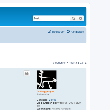
Zoek
Uitgebreid zoeken
Registreer
Aanmelden
3 berichten • Pagina
1
van
1
Dr Doggystyle
Beheerder
Berichten:
26498
Lid geworden op:
vr feb 06, 2004 3:29
pm
Woonplaats:
het MG-R Forum