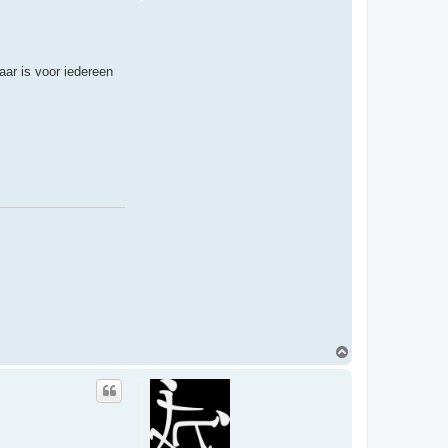
aar is voor iedereen
O
m
h
o
o
g