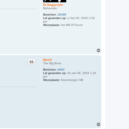
Dr Doggystyle
Beheerder
Berichten:
26498
Lid geworden op:
vr feb 06, 2004 3:29
pm
Woonplaats:
het MG-R Forum
O
m
h
Bart-K
o
The Big Boss
o
Berichten:
8463
g
Lid geworden op:
do mei 06, 2004 1:16
pm
Woonplaats:
Steenbergen NB
O
m