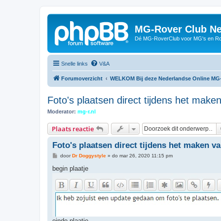
MG-Rover Club Ne
Dé MG-RoverClub voor MG's en Ro
Snelle links
V&A
Forumoverzicht
WELKOM Bij deze Nederlandse Online MG
Foto's plaatsen direct tijdens het maken
Moderator:
mg-r.nl
Plaats reactie
Foto's plaatsen direct tijdens het maken va
B
door
Dr Doggystyle
»
do mar 26, 2020 11:15 pm
e
r
begin plaatje
i
c
h
t
einde plaatje