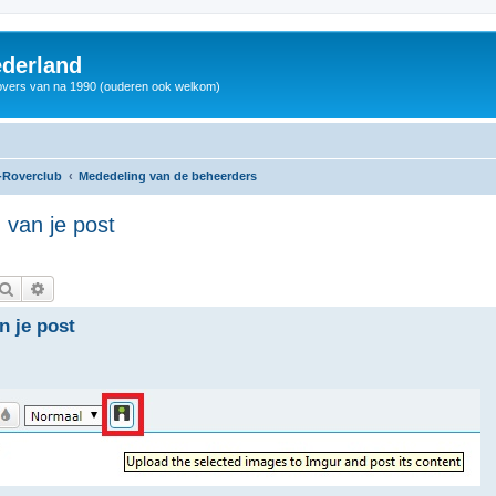
derland
vers van na 1990 (ouderen ook welkom)
-Roverclub
Mededeling van de beheerders
 van je post
Zoek
Uitgebreid zoeken
n je post