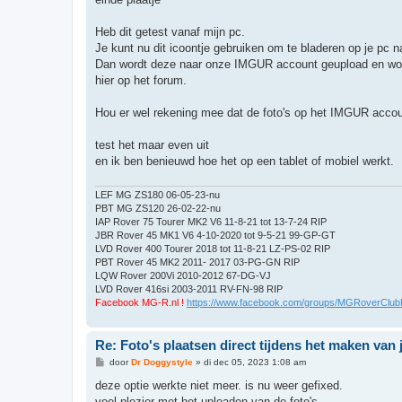
Heb dit getest vanaf mijn pc.
Je kunt nu dit icoontje gebruiken om te bladeren op je pc n
Dan wordt deze naar onze IMGUR account geupload en wordt 
hier op het forum.
Hou er wel rekening mee dat de foto's op het IMGUR accoun
test het maar even uit
en ik ben benieuwd hoe het op een tablet of mobiel werkt.
LEF MG ZS180 06-05-23-nu
PBT MG ZS120 26-02-22-nu
IAP Rover 75 Tourer MK2 V6 11-8-21 tot 13-7-24 RIP
JBR Rover 45 MK1 V6 4-10-2020 tot 9-5-21 99-GP-GT
LVD Rover 400 Tourer 2018 tot 11-8-21 LZ-PS-02 RIP
PBT Rover 45 MK2 2011- 2017 03-PG-GN RIP
LQW Rover 200Vi 2010-2012 67-DG-VJ
LVD Rover 416si 2003-2011 RV-FN-98 RIP
Facebook MG-R.nl !
https://www.facebook.com/groups/MGRoverClub
Re: Foto's plaatsen direct tijdens het maken van 
B
door
Dr Doggystyle
»
di dec 05, 2023 1:08 am
e
r
deze optie werkte niet meer. is nu weer gefixed.
i
veel plezier met het uploaden van de foto's