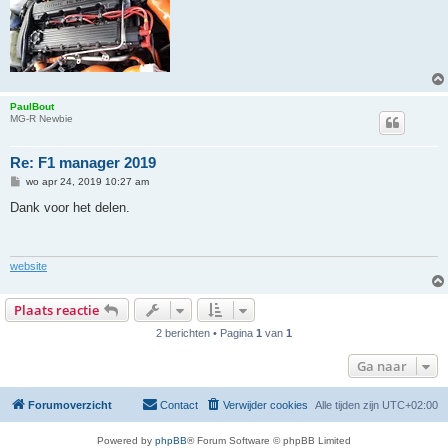
PaulBout
MG-R Newbie
Re: F1 manager 2019
B
wo apr 24, 2019 10:27 am
e
r
Dank voor het delen.
i
c
h
t
website
Plaats reactie
2 berichten • Pagina
1
van
1
Ga naar
Forumoverzicht
Contact
Verwijder cookies
Alle tijden zijn
UTC+02:00
Powered by
phpBB
® Forum Software © phpBB Limited