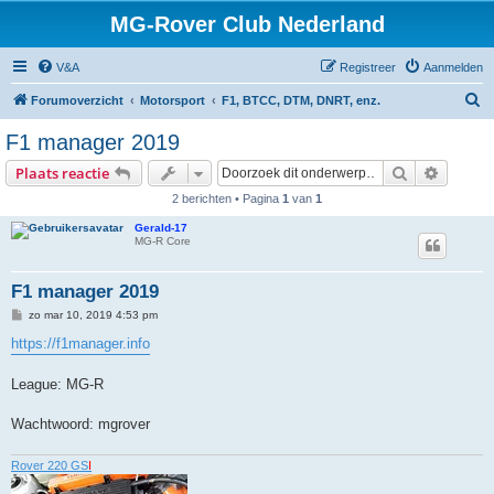
MG-Rover Club Nederland
V&A
Registreer
Aanmelden
Z
Forumoverzicht
Motorsport
F1, BTCC, DTM, DNRT, enz.
o
F1 manager 2019
e
Zoek
Uitgebr
Plaats reactie
k
2 berichten • Pagina
1
van
1
Gerald-17
MG-R Core
F1 manager 2019
B
zo mar 10, 2019 4:53 pm
e
r
https://f1manager.info
i
c
h
League: MG-R
t
Wachtwoord: mgrover
Rover 220 GS
I