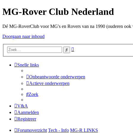
MG-Rover Club Nederland
Dé MG-RoverClub voor MG's en Rovers van na 1990 (ouderen ook
Doorgaan naar inhoud
Uitgebreid
Zoek
zoeken
Snelle links
Onbeantwoorde onderwerpen
Actieve onderwerpen
Zoek
V&A
Aanmelden
Registreer
Forumoverzicht
Tech - Info
MG-R LINKS