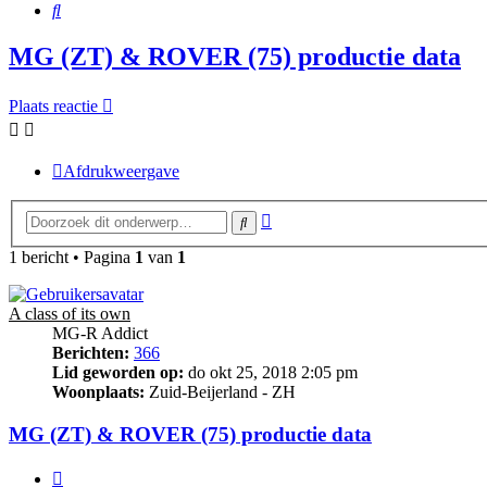
Zoek
MG (ZT) & ROVER (75) productie data
Plaats reactie
Afdrukweergave
Uitgebreid
Zoek
zoeken
1 bericht • Pagina
1
van
1
A class of its own
MG-R Addict
Berichten:
366
Lid geworden op:
do okt 25, 2018 2:05 pm
Woonplaats:
Zuid-Beijerland - ZH
MG (ZT) & ROVER (75) productie data
Citeer