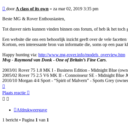
Bericht
door
A class of its own
»
za mar 02, 2019 3:35 pm
Beste MG & Rover Enthousiasten,
Tot dusver niets kunnen vinden binnen ons forum, of heb ik het toch g
Een website die ons een behoorlijk inzicht geeft over de vele facet
Kortom, een interessante bron van informatie die, soms op een paar kle
Happy hunting via:
http://www.mg-rover.info/models_overview.htm
Mvg - Raymond van Donk
-
One of Britain’s Fine Cars
.
2003/01 Rover 75 1.8 MK I - Business Edition - Midnight Blue (own
2005/02 Rover 75 2.5 V6 MK II - Connoisseur SE - Midnight Blue 
2010/10 Morgan 4/4 Sport - “Spirit of Malvern” - Sports Grey (owne
Omhoog
Plaats reactie
Afdrukweergave
1 bericht • Pagina
1
van
1