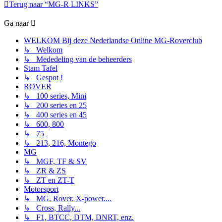
Terug naar “MG-R LINKS”
Ga naar
WELKOM Bij deze Nederlandse Online MG-Roverclub
↳ Welkom
↳ Mededeling van de beheerders
Stam Tafel
↳ Gespot !
ROVER
↳ 100 series, Mini
↳ 200 series en 25
↳ 400 series en 45
↳ 600, 800
↳ 75
↳ 213, 216, Montego
MG
↳ MGF, TF & SV
↳ ZR & ZS
↳ ZT en ZT-T
Motorsport
↳ MG, Rover, X-power....
↳ Cross, Rally...
↳ F1, BTCC, DTM, DNRT, enz.