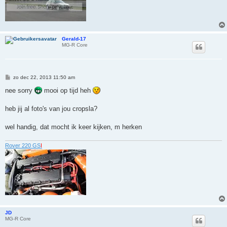
Gerald-17
MG-R Core
B
zo dec 22, 2013 11:50 am
e
r
nee sorry
mooi op tijd heh
i
c
h
heb jij al foto's van jou cropsla?
t
wel handig, dat mocht ik keer kijken, m herken
Rover 220 GS
I
JD
MG-R Core