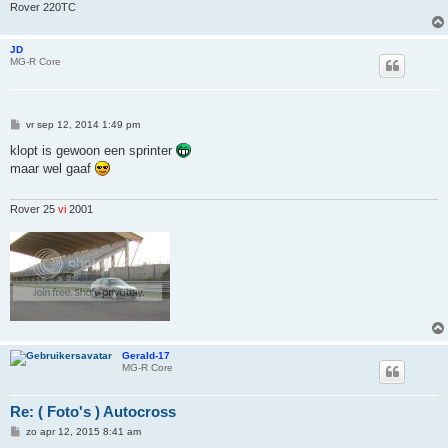
Rover 220TC
JD
MG-R Core
B
vr sep 12, 2014 1:49 pm
e
r
klopt is gewoon een sprinter
i
maar wel gaaf
c
h
t
Rover 25
vi
2001
Gerald-17
MG-R Core
Re: ( Foto's ) Autocross
B
zo apr 12, 2015 8:41 am
e