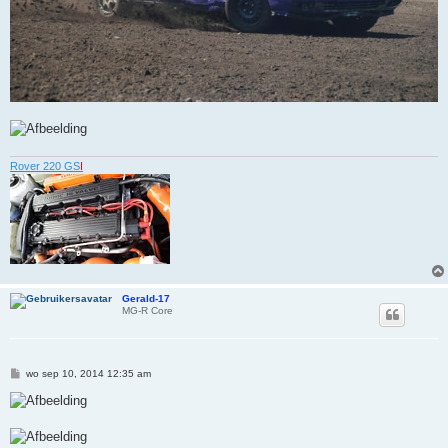
Rover 220 GS
I
Gerald-17
MG-R Core
B
wo sep 10, 2014 12:35 am
e
r
i
c
h
t