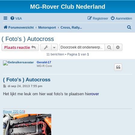
MG-Rover Club Nederland
V&A
Registreer
Aanmelden
Z
Forumoverzicht
Motorsport
Cross, Rally...
o
( Foto's ) Autocross
e
Zoek
Uitgebr
Plaats reactie
k
11 berichten • Pagina
1
van
1
Gerald-17
MG-R Core
( Foto's ) Autocross
B
di sep 24, 2013 7:55 pm
e
r
Het lijkt me leuk om hier wat foto's te plaatsen hie
rover
i
c
h
t
Rover 220 GS
I