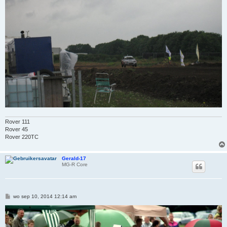
Rover 111
Rover 45
Rover 220TC
Gerald-17
MG-R Core
B
wo sep 10, 2014 12:14 am
e
r
i
c
h