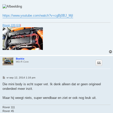
https://www.youtube.com/watch?v=cgBj0BJ_MjI
Rover 220 GS
I
Boekie
MG-R Core
B
vr sep 12, 2014 1:16 pm
e
r
Die mini body is echt super vet. Ik denk alleen dat er geen origineel
i
onderdeel meer inzit.
c
h
t
Maar hij weegt niets, super wendbaar en ziet er ook nog leuk uit.
Rover 111
Rover 45