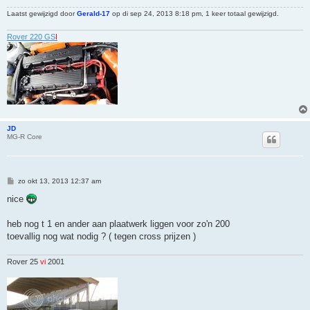
Laatst gewijzigd door
Gerald-17
op di sep 24, 2013 8:18 pm, 1 keer totaal gewijzigd.
Rover 220 GS
I
JD
MG-R Core
B
zo okt 13, 2013 12:37 am
e
r
nice
i
c
h
heb nog t 1 en ander aan plaatwerk liggen voor zo'n 200
t
toevallig nog wat nodig ? ( tegen cross prijzen )
Rover 25
vi
2001