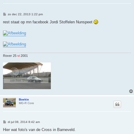
B
zo dec 22, 2013 1:22 pm
e
r
rest staat op mn facebook Jordi Stoffelen Nunspeet
i
c
h
t
Rover 25
vi
2001
Boekie
MG-R Core
B
di jul 08, 2014 8:42 am
e
r
Hier wat foto's van de Cross in Barneveld.
i