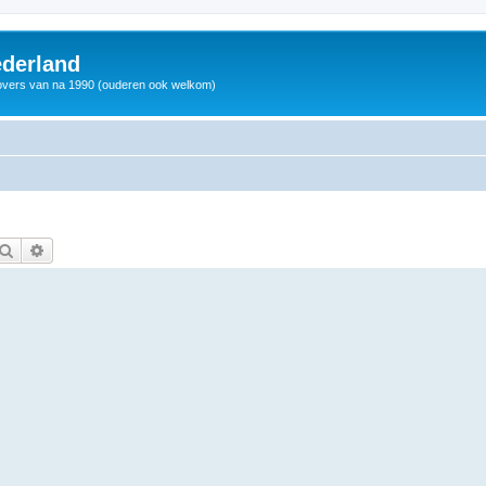
derland
vers van na 1990 (ouderen ook welkom)
Zoek
Uitgebreid zoeken