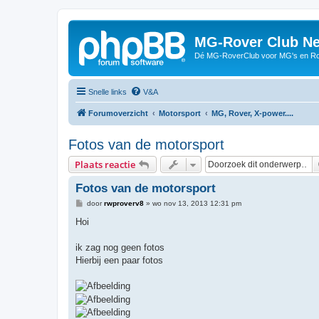
MG-Rover Club Ne
Dé MG-RoverClub voor MG's en Ro
Snelle links
V&A
Forumoverzicht
Motorsport
MG, Rover, X-power....
Fotos van de motorsport
Plaats reactie
Fotos van de motorsport
B
door
rwproverv8
»
wo nov 13, 2013 12:31 pm
e
r
Hoi
i
c
h
ik zag nog geen fotos
t
Hierbij een paar fotos