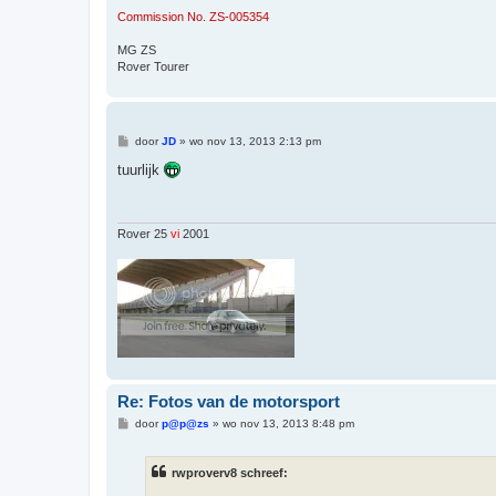
Commission No. ZS-005354
MG ZS
Rover Tourer
B
door
JD
»
wo nov 13, 2013 2:13 pm
e
r
tuurlijk
i
c
h
t
Rover 25
vi
2001
Re: Fotos van de motorsport
B
door
p@p@zs
»
wo nov 13, 2013 8:48 pm
e
r
i
rwproverv8 schreef:
c
h