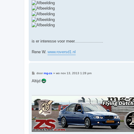
is er interesse voor meer........................
Rene W.
www.roversd1.nl
B
door
mg-zs
»
wo nov 13, 2013 1:28 pm
e
r
Altijd
i
c
h
t