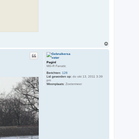
O
m
h
o
o
Paginl
g
MG-R Fanatic
Berichten:
126
Lid geworden op:
do okt 13, 2011 3:39
pm
Woonplaats:
Zoetermeer