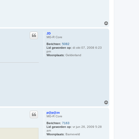
O
m
h
JD
o
MG-R Core
o
Berichten:
5082
g
Lid geworden op:
di okt 07, 2008 6:23
pm
Woonplaats:
Gelderland
O
m
h
p@p@zs
o
MG-R Core
o
Berichten:
7163
g
Lid geworden op:
vr jun 26, 2009 5:28
am
Woonplaats:
Barneveld