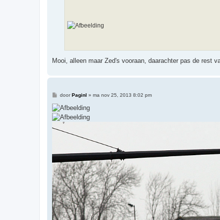
t
Mooi, alleen maar Zed's vooraan, daarachter pas de rest 
B
door
Paginl
»
ma nov 25, 2013 8:02 pm
e
r
i
c
h
t