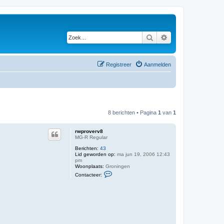
Zoek
Uitgebreid zoeken
Registreer
Aanmelden
8 berichten • Pagina
1
van
1
rwproverv8
MG-R Regular
Berichten:
43
Lid geworden op:
ma jun 19, 2006 12:43
pm
Woonplaats:
Groningen
C
Contacteer:
o
n
t
a
c
t
e
e