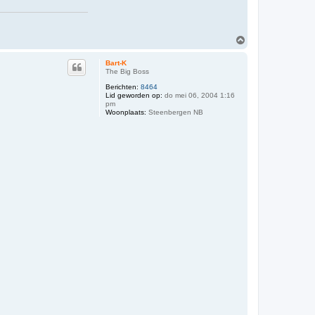
O
m
h
Bart-K
o
The Big Boss
o
Berichten:
8464
g
Lid geworden op:
do mei 06, 2004 1:16
pm
Woonplaats:
Steenbergen NB