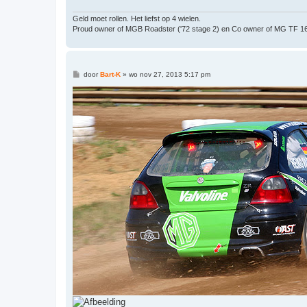
Geld moet rollen. Het liefst op 4 wielen.
Proud owner of MGB Roadster ('72 stage 2) en Co owner of MG TF 1
B
door
Bart-K
»
wo nov 27, 2013 5:17 pm
e
r
i
c
h
t