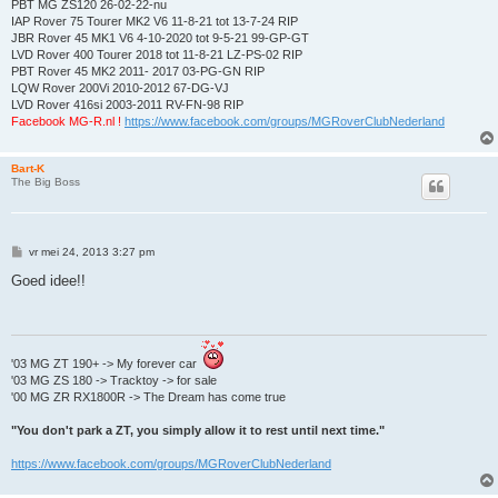
PBT MG ZS120 26-02-22-nu
IAP Rover 75 Tourer MK2 V6 11-8-21 tot 13-7-24 RIP
JBR Rover 45 MK1 V6 4-10-2020 tot 9-5-21 99-GP-GT
LVD Rover 400 Tourer 2018 tot 11-8-21 LZ-PS-02 RIP
PBT Rover 45 MK2 2011- 2017 03-PG-GN RIP
LQW Rover 200Vi 2010-2012 67-DG-VJ
LVD Rover 416si 2003-2011 RV-FN-98 RIP
Facebook MG-R.nl !
https://www.facebook.com/groups/MGRoverClubNederland
Bart-K
The Big Boss
B
vr mei 24, 2013 3:27 pm
e
r
Goed idee!!
i
c
h
t
'03 MG ZT 190+ -> My forever car
'03 MG ZS 180 -> Tracktoy -> for sale
'00 MG ZR RX1800R -> The Dream has come true
"You don't park a ZT, you simply allow it to rest until next time."
https://www.facebook.com/groups/MGRoverClubNederland