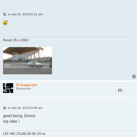
B
vr mei 24, 2013 8:12 am
e
r
i
c
h
t
Rover 25
vi
2001
Dr Doggystyle
Beheerder
B
vr mei 24, 2013 9:00 am
e
r
goed bezig Jimmy
i
top idee !
c
h
t
LEF MG ZS180 06-05-23-nu