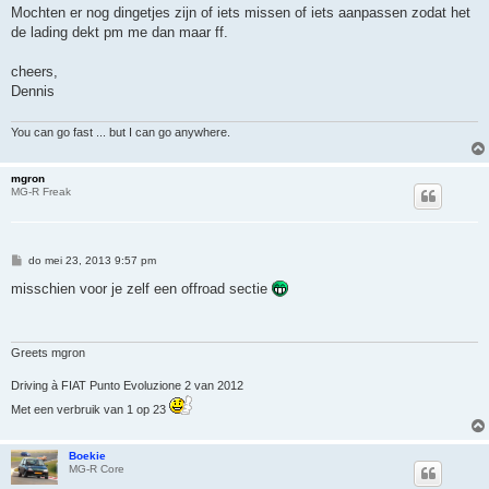
Mochten er nog dingetjes zijn of iets missen of iets aanpassen zodat het
de lading dekt pm me dan maar ff.
cheers,
Dennis
You can go fast ... but I can go anywhere.
mgron
MG-R Freak
B
do mei 23, 2013 9:57 pm
e
r
misschien voor je zelf een offroad sectie
i
c
h
t
Greets mgron
Driving à FIAT Punto Evoluzione 2 van 2012
Met een verbruik van 1 op 23
Boekie
MG-R Core