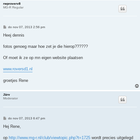
rwproverv8
MG-R Regular
B
do nov 07, 2013 2:56 pm
e
r
Heej dennis
i
c
h
fotos genoeg maar hoe zet je die hierop??????
t
Of moet ik ze op mn eigen website plaatsen
www.roversd1.nl
groetjes Rene
Järv
Moderator
B
do nov 07, 2013 6:47 pm
e
r
Hej Rene,
i
c
h
op
http://www.mg-r.nl/club/viewtopic.php?t=1725
wordt precies uitgelegd