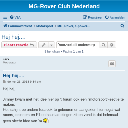
MG-Rover Club Nederland
V&A
Registreer
Aanmelden
Z
Forumoverzicht
Motorsport
MG, Rover, X-power....
o
Hej hej....
e
Zoek
Uitgebr
Plaats reactie
k
9 berichten • Pagina
1
van
1
Järv
Moderator
Hej hej....
B
do mei 23, 2013 9:34 pm
e
r
Hej hej,
i
c
h
Jimmy kwam met het idee hier op 't forum ook een "motorsport"-sectie te
t
maken.
Het schijnt op andere fora ook te gebeuren en aangezien hier nogal wat
racers, crossers en F1 enthausiastelingen zitten vond ik dat helemaal
geen slecht idee van 'm