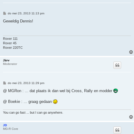
B
do mei 23, 2013 11:13 pm
e
r
Geweldig Dennis!
i
c
h
t
Rover 111
Rover 45
Rover 220TC
Järv
Moderator
B
do mei 23, 2013 11:29 pm
e
r
@ MGRon : ... dat plaats ik dan wel bij Cross, Rally en modder
i
c
h
@ Boekie : ... graag gedaan
t
You can go fast ... but I can go anywhere.
JD
MG-R Core