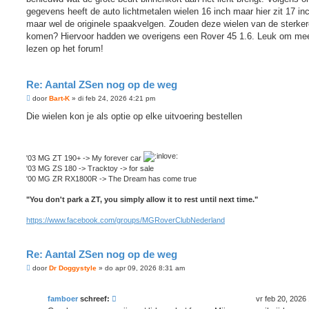
t
gegevens heeft de auto lichtmetalen wielen 16 inch maar hier zit 17 in
maar wel de originele spaakvelgen. Zouden deze wielen van de sterker
komen? Hiervoor hadden we overigens een Rover 45 1.6. Leuk om me
lezen op het forum!
Re: Aantal ZSen nog op de weg
B
door
Bart-K
»
di feb 24, 2026 4:21 pm
e
r
Die wielen kon je als optie op elke uitvoering bestellen
i
c
h
t
'03 MG ZT 190+ -> My forever car
'03 MG ZS 180 -> Tracktoy -> for sale
'00 MG ZR RX1800R -> The Dream has come true
"You don't park a ZT, you simply allow it to rest until next time."
https://www.facebook.com/groups/MGRoverClubNederland
Re: Aantal ZSen nog op de weg
B
door
Dr Doggystyle
»
do apr 09, 2026 8:31 am
e
r
i
famboer
schreef:
vr feb 20, 2026
c
h