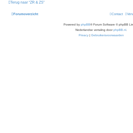
Terug naar “ZR & ZS”
Forumoverzicht
Contact
Verw
Powered by
phpBB
® Forum Software © phpBB Lim
Nederlandse vertaling door
phpBB.nl
.
Privacy
|
Gebruikersvoorwaarden