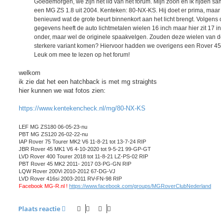
Goedemorgen, we zijn net lid van het forum. Mijn zoon en ik rijden s
t
een MG ZS 1.8 uit 2004. Kenteken: 80-NX-KS. Hij doet er prima, maar 
benieuwd wat de grote beurt binnenkort aan het licht brengt. Volgens
gegevens heeft de auto lichtmetalen wielen 16 inch maar hier zit 17 i
onder, maar wel de originele spaakvelgen. Zouden deze wielen van 
sterkere variant komen? Hiervoor hadden we overigens een Rover 45
Leuk om mee te lezen op het forum!
welkom
ik zie dat het een hatchback is met mg straights
hier kunnen we wat fotos zien:
https://www.kentekencheck.nl/mg/80-NX-KS
LEF MG ZS180 06-05-23-nu
PBT MG ZS120 26-02-22-nu
IAP Rover 75 Tourer MK2 V6 11-8-21 tot 13-7-24 RIP
JBR Rover 45 MK1 V6 4-10-2020 tot 9-5-21 99-GP-GT
LVD Rover 400 Tourer 2018 tot 11-8-21 LZ-PS-02 RIP
PBT Rover 45 MK2 2011- 2017 03-PG-GN RIP
LQW Rover 200Vi 2010-2012 67-DG-VJ
LVD Rover 416si 2003-2011 RV-FN-98 RIP
Facebook MG-R.nl !
https://www.facebook.com/groups/MGRoverClubNederland
Plaats reactie