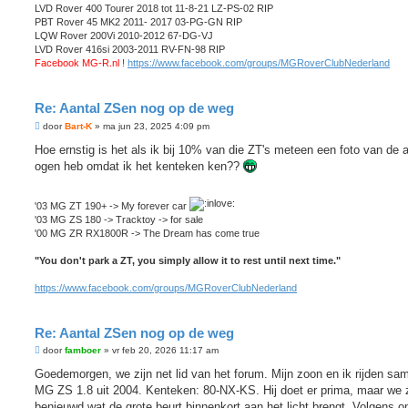
LVD Rover 400 Tourer 2018 tot 11-8-21 LZ-PS-02 RIP
PBT Rover 45 MK2 2011- 2017 03-PG-GN RIP
LQW Rover 200Vi 2010-2012 67-DG-VJ
LVD Rover 416si 2003-2011 RV-FN-98 RIP
Facebook MG-R.nl !
https://www.facebook.com/groups/MGRoverClubNederland
Re: Aantal ZSen nog op de weg
B
door
Bart-K
»
ma jun 23, 2025 4:09 pm
e
r
Hoe ernstig is het als ik bij 10% van die ZT's meteen een foto van de 
i
ogen heb omdat ik het kenteken ken??
c
h
t
'03 MG ZT 190+ -> My forever car
'03 MG ZS 180 -> Tracktoy -> for sale
'00 MG ZR RX1800R -> The Dream has come true
"You don't park a ZT, you simply allow it to rest until next time."
https://www.facebook.com/groups/MGRoverClubNederland
Re: Aantal ZSen nog op de weg
B
door
famboer
»
vr feb 20, 2026 11:17 am
e
r
Goedemorgen, we zijn net lid van het forum. Mijn zoon en ik rijden sa
i
MG ZS 1.8 uit 2004. Kenteken: 80-NX-KS. Hij doet er prima, maar we z
c
h
benieuwd wat de grote beurt binnenkort aan het licht brengt. Volgens o