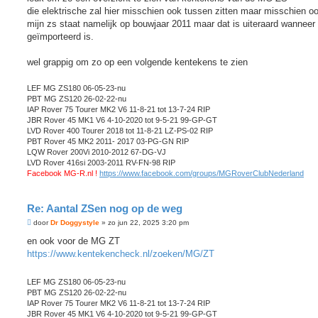
die elektrische zal hier misschien ook tussen zitten maar misschien oo
mijn zs staat namelijk op bouwjaar 2011 maar dat is uiteraard wanneer 
geïmporteerd is.
wel grappig om zo op een volgende kentekens te zien
LEF MG ZS180 06-05-23-nu
PBT MG ZS120 26-02-22-nu
IAP Rover 75 Tourer MK2 V6 11-8-21 tot 13-7-24 RIP
JBR Rover 45 MK1 V6 4-10-2020 tot 9-5-21 99-GP-GT
LVD Rover 400 Tourer 2018 tot 11-8-21 LZ-PS-02 RIP
PBT Rover 45 MK2 2011- 2017 03-PG-GN RIP
LQW Rover 200Vi 2010-2012 67-DG-VJ
LVD Rover 416si 2003-2011 RV-FN-98 RIP
Facebook MG-R.nl !
https://www.facebook.com/groups/MGRoverClubNederland
Re: Aantal ZSen nog op de weg
B
door
Dr Doggystyle
»
zo jun 22, 2025 3:20 pm
e
r
en ook voor de MG ZT
i
https://www.kentekencheck.nl/zoeken/MG/ZT
c
h
t
LEF MG ZS180 06-05-23-nu
PBT MG ZS120 26-02-22-nu
IAP Rover 75 Tourer MK2 V6 11-8-21 tot 13-7-24 RIP
JBR Rover 45 MK1 V6 4-10-2020 tot 9-5-21 99-GP-GT