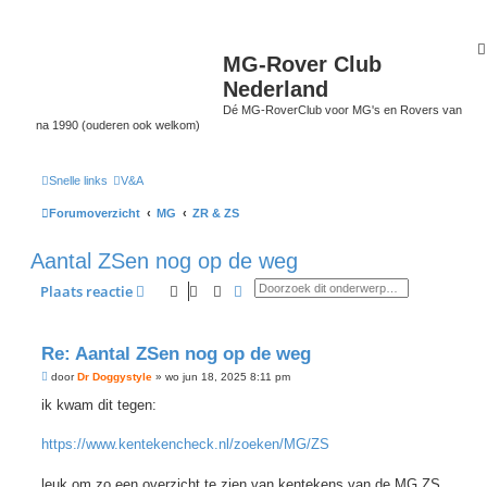
MG-Rover Club
Nederland
Dé MG-RoverClub voor MG's en Rovers van
na 1990 (ouderen ook welkom)
Snelle links
V&A
Forumoverzicht
MG
ZR & ZS
Aantal ZSen nog op de weg
Zoek
Uitgebreid zoeken
Plaats reactie
Re: Aantal ZSen nog op de weg
B
door
Dr Doggystyle
»
wo jun 18, 2025 8:11 pm
e
r
ik kwam dit tegen:
i
c
h
https://www.kentekencheck.nl/zoeken/MG/ZS
t
leuk om zo een overzicht te zien van kentekens van de MG ZS