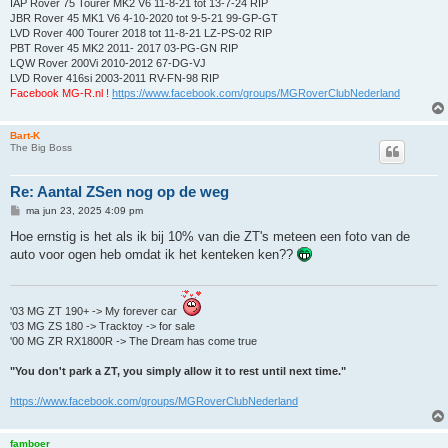
IAP Rover 75 Tourer MK2 V6 11-8-21 tot 13-7-24 RIP
JBR Rover 45 MK1 V6 4-10-2020 tot 9-5-21 99-GP-GT
LVD Rover 400 Tourer 2018 tot 11-8-21 LZ-PS-02 RIP
PBT Rover 45 MK2 2011- 2017 03-PG-GN RIP
LQW Rover 200Vi 2010-2012 67-DG-VJ
LVD Rover 416si 2003-2011 RV-FN-98 RIP
Facebook MG-R.nl !
https://www.facebook.com/groups/MGRoverClubNederland
Bart-K
The Big Boss
Re: Aantal ZSen nog op de weg
B
ma jun 23, 2025 4:09 pm
e
r
Hoe ernstig is het als ik bij 10% van die ZT's meteen een foto van de
i
auto voor ogen heb omdat ik het kenteken ken??
c
h
t
'03 MG ZT 190+ -> My forever car
'03 MG ZS 180 -> Tracktoy -> for sale
'00 MG ZR RX1800R -> The Dream has come true
"You don't park a ZT, you simply allow it to rest until next time."
https://www.facebook.com/groups/MGRoverClubNederland
famboer