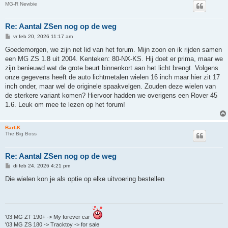
MG-R Newbie
Re: Aantal ZSen nog op de weg
B
vr feb 20, 2026 11:17 am
e
r
Goedemorgen, we zijn net lid van het forum. Mijn zoon en ik rijden samen
i
een MG ZS 1.8 uit 2004. Kenteken: 80-NX-KS. Hij doet er prima, maar we
c
h
zijn benieuwd wat de grote beurt binnenkort aan het licht brengt. Volgens
t
onze gegevens heeft de auto lichtmetalen wielen 16 inch maar hier zit 17
inch onder, maar wel de originele spaakvelgen. Zouden deze wielen van
de sterkere variant komen? Hiervoor hadden we overigens een Rover 45
1.6. Leuk om mee te lezen op het forum!
Bart-K
The Big Boss
Re: Aantal ZSen nog op de weg
B
di feb 24, 2026 4:21 pm
e
r
Die wielen kon je als optie op elke uitvoering bestellen
i
c
h
t
'03 MG ZT 190+ -> My forever car
'03 MG ZS 180 -> Tracktoy -> for sale