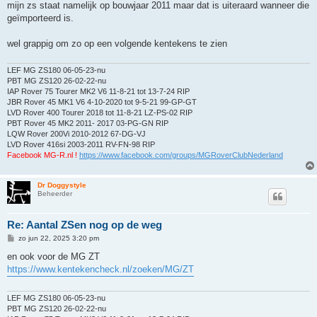
mijn zs staat namelijk op bouwjaar 2011 maar dat is uiteraard wanneer die
geïmporteerd is.
wel grappig om zo op een volgende kentekens te zien
LEF MG ZS180 06-05-23-nu
PBT MG ZS120 26-02-22-nu
IAP Rover 75 Tourer MK2 V6 11-8-21 tot 13-7-24 RIP
JBR Rover 45 MK1 V6 4-10-2020 tot 9-5-21 99-GP-GT
LVD Rover 400 Tourer 2018 tot 11-8-21 LZ-PS-02 RIP
PBT Rover 45 MK2 2011- 2017 03-PG-GN RIP
LQW Rover 200Vi 2010-2012 67-DG-VJ
LVD Rover 416si 2003-2011 RV-FN-98 RIP
Facebook MG-R.nl !
https://www.facebook.com/groups/MGRoverClubNederland
Dr Doggystyle
Beheerder
Re: Aantal ZSen nog op de weg
B
zo jun 22, 2025 3:20 pm
e
r
en ook voor de MG ZT
i
https://www.kentekencheck.nl/zoeken/MG/ZT
c
h
t
LEF MG ZS180 06-05-23-nu
PBT MG ZS120 26-02-22-nu