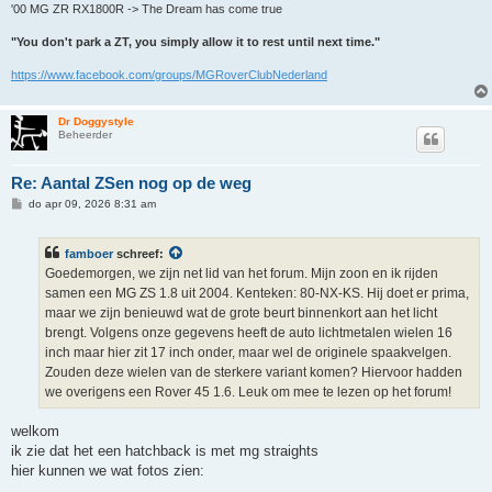
'00 MG ZR RX1800R -> The Dream has come true
"You don't park a ZT, you simply allow it to rest until next time."
https://www.facebook.com/groups/MGRoverClubNederland
Dr Doggystyle
Beheerder
Re: Aantal ZSen nog op de weg
B
do apr 09, 2026 8:31 am
e
r
i
famboer
schreef:
c
h
Goedemorgen, we zijn net lid van het forum. Mijn zoon en ik rijden
t
samen een MG ZS 1.8 uit 2004. Kenteken: 80-NX-KS. Hij doet er prima,
maar we zijn benieuwd wat de grote beurt binnenkort aan het licht
brengt. Volgens onze gegevens heeft de auto lichtmetalen wielen 16
inch maar hier zit 17 inch onder, maar wel de originele spaakvelgen.
Zouden deze wielen van de sterkere variant komen? Hiervoor hadden
we overigens een Rover 45 1.6. Leuk om mee te lezen op het forum!
welkom
ik zie dat het een hatchback is met mg straights
hier kunnen we wat fotos zien: