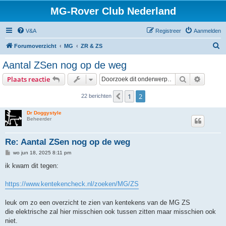
MG-Rover Club Nederland
V&A
Registreer
Aanmelden
Z
Forumoverzicht
MG
ZR & ZS
o
Aantal ZSen nog op de weg
e
Zoek
Uitgebr
Plaats reactie
k
1
2
Vorige
22 berichten
Dr Doggystyle
Beheerder
Re: Aantal ZSen nog op de weg
B
wo jun 18, 2025 8:11 pm
e
r
ik kwam dit tegen:
i
c
h
https://www.kentekencheck.nl/zoeken/MG/ZS
t
leuk om zo een overzicht te zien van kentekens van de MG ZS
die elektrische zal hier misschien ook tussen zitten maar misschien ook
niet.