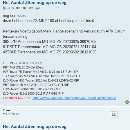
Re: Aantal ZSen nog op de weg
B
di mei 09, 2023 3:52 pm
e
r
nog een leuke
i
deze hebben hun ZS MK2 180 al heel lang in het bezit
c
h
t
Kenteken Voertuigsoort Merk Handelsbenaming Vervaldatum APK Datum
tenaamstelling
36SJZN Personenauto MG MG ZS 20230625
2007
0705
81PSFT Personenauto MG MG ZS 20230721
2011
1104
42TDLR Personenauto MG MG ZS 20230602
2012
1025
LEF MG ZS180 06-05-23-nu
PBT MG ZS120 26-02-22-nu
IAP Rover 75 Tourer MK2 V6 11-8-21 tot 13-7-24 RIP
JBR Rover 45 MK1 V6 4-10-2020 tot 9-5-21 99-GP-GT
LVD Rover 400 Tourer 2018 tot 11-8-21 LZ-PS-02 RIP
PBT Rover 45 MK2 2011- 2017 03-PG-GN RIP
LQW Rover 200Vi 2010-2012 67-DG-VJ
LVD Rover 416si 2003-2011 RV-FN-98 RIP
Facebook MG-R.nl !
https://www.facebook.com/groups/MGRoverClubNederland
Theo
MG-R Freak
Re: Aantal ZSen nog op de weg