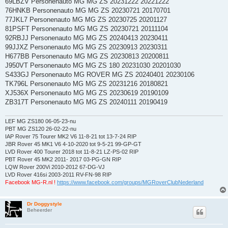
69LBZV Personenauto MG MG ZS 20231222 20221222
76HNKB Personenauto MG MG ZS 20230721 20170701
77JKL7 Personenauto MG MG ZS 20230725 20201127
81PSFT Personenauto MG MG ZS 20230721 20111104
92RBJJ Personenauto MG MG ZS 20240413 20230411
99JJXZ Personenauto MG MG ZS 20230913 20230311
H677BB Personenauto MG MG ZS 20230813 20200811
J950VT Personenauto MG MG ZS 180 20231030 20201030
S433GJ Personenauto MG ROVER MG ZS 20240401 20230106
TK796L Personenauto MG MG ZS 20231216 20180821
XJ536X Personenauto MG MG ZS 20230619 20190109
ZB317T Personenauto MG MG ZS 20240111 20190419
LEF MG ZS180 06-05-23-nu
PBT MG ZS120 26-02-22-nu
IAP Rover 75 Tourer MK2 V6 11-8-21 tot 13-7-24 RIP
JBR Rover 45 MK1 V6 4-10-2020 tot 9-5-21 99-GP-GT
LVD Rover 400 Tourer 2018 tot 11-8-21 LZ-PS-02 RIP
PBT Rover 45 MK2 2011- 2017 03-PG-GN RIP
LQW Rover 200Vi 2010-2012 67-DG-VJ
LVD Rover 416si 2003-2011 RV-FN-98 RIP
Facebook MG-R.nl !
https://www.facebook.com/groups/MGRoverClubNederland
Dr Doggystyle
Beheerder