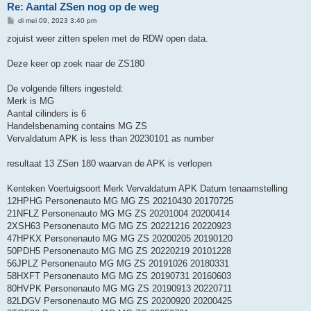
Re: Aantal ZSen nog op de weg
B
di mei 09, 2023 3:40 pm
e
r
zojuist weer zitten spelen met de RDW open data.
i
c
h
Deze keer op zoek naar de ZS180
t
De volgende filters ingesteld:
Merk is MG
Aantal cilinders is 6
Handelsbenaming contains MG ZS
Vervaldatum APK is less than 20230101 as number
resultaat 13 ZSen 180 waarvan de APK is verlopen
Kenteken Voertuigsoort Merk Vervaldatum APK Datum tenaamstelling
12HPHG Personenauto MG MG ZS 20210430 20170725
21NFLZ Personenauto MG MG ZS 20201004 20200414
2XSH63 Personenauto MG MG ZS 20221216 20220923
47HPKX Personenauto MG MG ZS 20200205 20190120
50PDH5 Personenauto MG MG ZS 20220219 20101228
56JPLZ Personenauto MG MG ZS 20191026 20180331
58HXFT Personenauto MG MG ZS 20190731 20160603
80HVPK Personenauto MG MG ZS 20190913 20220711
82LDGV Personenauto MG MG ZS 20200920 20200425