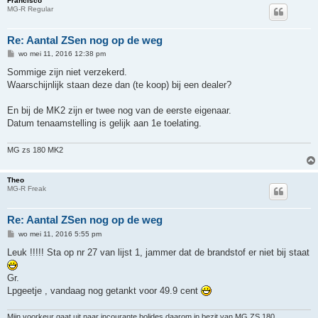
Francisco
MG-R Regular
Re: Aantal ZSen nog op de weg
B
wo mei 11, 2016 12:38 pm
e
r
Sommige zijn niet verzekerd.
i
Waarschijnlijk staan deze dan (te koop) bij een dealer?
c
h
t
En bij de MK2 zijn er twee nog van de eerste eigenaar.
Datum tenaamstelling is gelijk aan 1e toelating.
MG zs 180 MK2
Theo
MG-R Freak
Re: Aantal ZSen nog op de weg
B
wo mei 11, 2016 5:55 pm
e
r
Leuk !!!!! Sta op nr 27 van lijst 1, jammer dat de brandstof er niet bij staat
i
c
h
Gr.
t
Lpgeetje , vandaag nog getankt voor 49.9 cent
Mijn voorkeur gaat uit naar incourante bolides daarom in bezit van MG ZS 180 ,