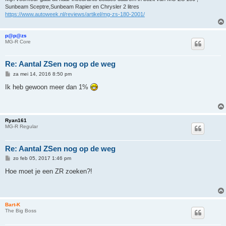
Sunbeam Sceptre,Sunbeam Rapier en Chrysler 2 litres
https://www.autoweek.nl/reviews/artikel/mg-zs-180-2001/
p@p@zs
MG-R Core
Re: Aantal ZSen nog op de weg
B
za mei 14, 2016 8:50 pm
e
r
Ik heb gewoon meer dan 1%
i
c
h
t
Ryan161
MG-R Regular
Re: Aantal ZSen nog op de weg
B
zo feb 05, 2017 1:46 pm
e
r
Hoe moet je een ZR zoeken?!
i
c
h
t
Bart-K
The Big Boss