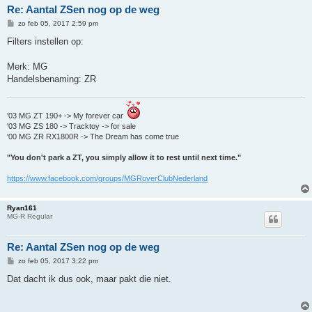
Re: Aantal ZSen nog op de weg
B
zo feb 05, 2017 2:59 pm
e
r
Filters instellen op:
i
c
h
Merk: MG
t
Handelsbenaming: ZR
'03 MG ZT 190+ -> My forever car
'03 MG ZS 180 -> Tracktoy -> for sale
'00 MG ZR RX1800R -> The Dream has come true
"You don't park a ZT, you simply allow it to rest until next time."
https://www.facebook.com/groups/MGRoverClubNederland
Ryan161
MG-R Regular
Re: Aantal ZSen nog op de weg
B
zo feb 05, 2017 3:22 pm
e
r
Dat dacht ik dus ook, maar pakt die niet.
i
c
h
t