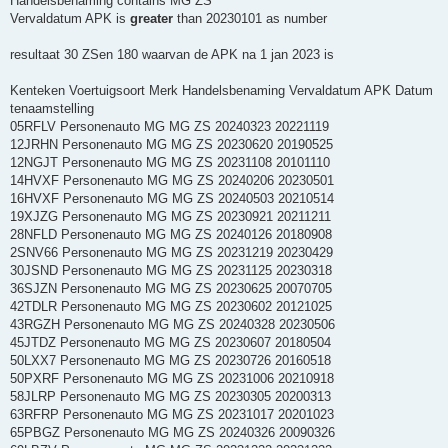
Handelsbenaming contains MG ZS
Vervaldatum APK is
greater
than 20230101 as number
resultaat 30 ZSen 180 waarvan de APK na 1 jan 2023 is
Kenteken Voertuigsoort Merk Handelsbenaming Vervaldatum APK Datum
tenaamstelling
05RFLV Personenauto MG MG ZS 20240323 20221119
12JRHN Personenauto MG MG ZS 20230620 20190525
12NGJT Personenauto MG MG ZS 20231108 20101110
14HVXF Personenauto MG MG ZS 20240206 20230501
16HVXF Personenauto MG MG ZS 20240503 20210514
19XJZG Personenauto MG MG ZS 20230921 20211211
28NFLD Personenauto MG MG ZS 20240126 20180908
2SNV66 Personenauto MG MG ZS 20231219 20230429
30JSND Personenauto MG MG ZS 20231125 20230318
36SJZN Personenauto MG MG ZS 20230625 20070705
42TDLR Personenauto MG MG ZS 20230602 20121025
43RGZH Personenauto MG MG ZS 20240328 20230506
45JTDZ Personenauto MG MG ZS 20230607 20180504
50LXX7 Personenauto MG MG ZS 20230726 20160518
50PXRF Personenauto MG MG ZS 20231006 20210918
58JLRP Personenauto MG MG ZS 20230305 20200313
63RFRP Personenauto MG MG ZS 20231017 20201023
65PBGZ Personenauto MG MG ZS 20240326 20090326