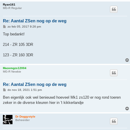
Ryan161
MG-R Regular
Re: Aantal ZSen nog op de weg
B
zo feb 05, 2017 9:26 pm
e
r
Top bedankt!
i
c
h
214 - ZR 105 3DR
t
123 - ZR 160 3DR
Mazemgzs12004
MG-R Newbie
Re: Aantal ZSen nog op de weg
B
do nov 18, 2021 1:51 pm
e
r
Ben eigenlijk ook wel benieuwd hoeveel Mk1 zs120 er nog rond toeren
i
zeker in de diverse kleuren hier in 't kikkerlandje
c
h
t
Dr Doggystyle
Beheerder