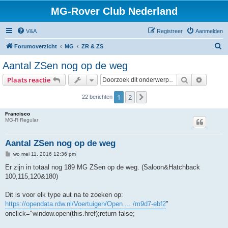
MG-Rover Club Nederland
V&A
Registreer
Aanmelden
Z
Forumoverzicht
MG
ZR & ZS
o
Aantal ZSen nog op de weg
e
Zoek
Uitgebr
Plaats reactie
k
1
2
Volgende
22 berichten
Francisco
MG-R Regular
Aantal ZSen nog op de weg
B
wo mei 11, 2016 12:36 pm
e
r
Er zijn in totaal nog 189 MG ZSen op de weg. (Saloon&Hatchback
i
100,115,120&180)
c
h
t
Dit is voor elk type aut na te zoeken op:
https://opendata.rdw.nl/Voertuigen/Open ... /m9d7-ebf2
"
onclick="window.open(this.href);return false;