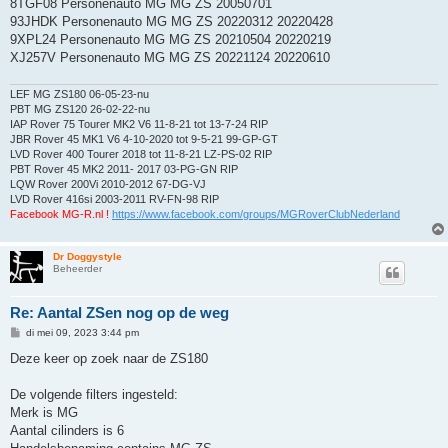
8TGF08 Personenauto MG MG ZS 20050701
93JHDK Personenauto MG MG ZS 20220312 20220428
9XPL24 Personenauto MG MG ZS 20210504 20220219
XJ257V Personenauto MG MG ZS 20221124 20220610
LEF MG ZS180 06-05-23-nu
PBT MG ZS120 26-02-22-nu
IAP Rover 75 Tourer MK2 V6 11-8-21 tot 13-7-24 RIP
JBR Rover 45 MK1 V6 4-10-2020 tot 9-5-21 99-GP-GT
LVD Rover 400 Tourer 2018 tot 11-8-21 LZ-PS-02 RIP
PBT Rover 45 MK2 2011- 2017 03-PG-GN RIP
LQW Rover 200Vi 2010-2012 67-DG-VJ
LVD Rover 416si 2003-2011 RV-FN-98 RIP
Facebook MG-R.nl !
https://www.facebook.com/groups/MGRoverClubNederland
Dr Doggystyle
Beheerder
Re: Aantal ZSen nog op de weg
B
di mei 09, 2023 3:44 pm
e
r
Deze keer op zoek naar de ZS180
i
c
h
De volgende filters ingesteld:
t
Merk is MG
Aantal cilinders is 6