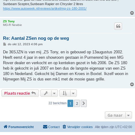
Sunbeam Sceptre,Sunbeam Rapier en Chrysler 2 litres
https://www.autoweek.nl/reviews/artikel/mg-zs-180-2001/
ZS Tony
MG-R Newbie
Re: Aantal ZSen nog op de weg
B
do okt 12, 2023 4:06 pm
e
r
De 36SJZN is van mij ,ZS Tony, en is gebouwd op 13augustus 2002.
i
Heeft eerst 4 jaar in een showroom gestaan in Purmerend bij een MG
c
h
Rover dealer en verkocht en op kenteken gezet in feb.2006. De ZS 180
t
heb ik gekocht in juli 2007 en ben dus de langste eigenaar van een ZS
180 in Nederland. Gekocht bij Damen en Kroes in Boxtel. Ikzelf woon in
Nijmegen Mij ZS is dus een mk1 met de mooie gaas grille.
Plaats reactie
1
2
Volgende
22 berichten
Ga naar
Forumoverzicht
Contact
Verwijder cookies
Alle tijden zijn
UTC+02:00