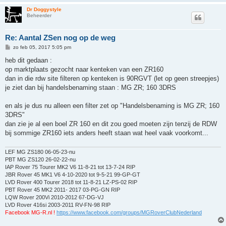
Dr Doggystyle
Beheerder
Re: Aantal ZSen nog op de weg
B
zo feb 05, 2017 5:05 pm
e
r
heb dit gedaan :
i
op marktplaats gezocht naar kenteken van een ZR160
c
h
dan in die rdw site filteren op kenteken is 90RGVT (let op geen streepjes)
t
je ziet dan bij handelsbenaming staan : MG ZR; 160 3DRS
en als je dus nu alleen een filter zet op "Handelsbenaming is MG ZR; 160
3DRS"
dan zie je al een boel ZR 160 en dit zou goed moeten zijn tenzij de RDW
bij sommige ZR160 iets anders heeft staan wat heel vaak voorkomt...
LEF MG ZS180 06-05-23-nu
PBT MG ZS120 26-02-22-nu
IAP Rover 75 Tourer MK2 V6 11-8-21 tot 13-7-24 RIP
JBR Rover 45 MK1 V6 4-10-2020 tot 9-5-21 99-GP-GT
LVD Rover 400 Tourer 2018 tot 11-8-21 LZ-PS-02 RIP
PBT Rover 45 MK2 2011- 2017 03-PG-GN RIP
LQW Rover 200Vi 2010-2012 67-DG-VJ
LVD Rover 416si 2003-2011 RV-FN-98 RIP
Facebook MG-R.nl !
https://www.facebook.com/groups/MGRoverClubNederland