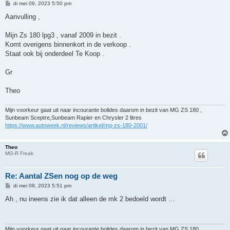
B
di mei 09, 2023 5:50 pm
e
r
Aanvulling ,
i
c
h
Mijn Zs 180 lpg3 , vanaf 2009 in bezit .
t
Komt overigens binnenkort in de verkoop .
Staat ook bij onderdeel Te Koop .
Gr
Theo
Mijn voorkeur gaat uit naar incourante bolides daarom in bezit van MG ZS 180 ,
Sunbeam Sceptre,Sunbeam Rapier en Chrysler 2 litres
https://www.autoweek.nl/reviews/artikel/mg-zs-180-2001/
Theo
MG-R Freak
Re: Aantal ZSen nog op de weg
B
di mei 09, 2023 5:51 pm
e
r
Ah , nu ineens zie ik dat alleen de mk 2 bedoeld wordt …
i
c
h
t
Mijn voorkeur gaat uit naar incourante bolides daarom in bezit van MG ZS 180 ,