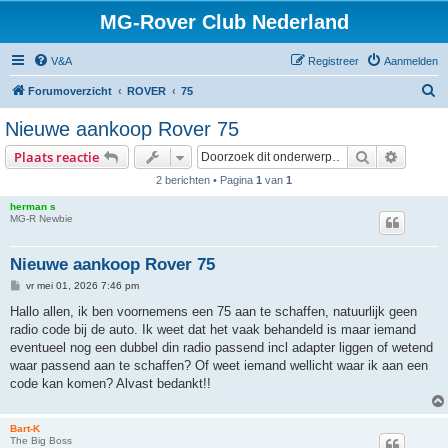
MG-Rover Club Nederland
V&A
Registreer
Aanmelden
Z
Forumoverzicht
ROVER
75
o
Nieuwe aankoop Rover 75
e
Zoek
Uitgebr
Plaats reactie
k
2 berichten • Pagina
1
van
1
herman s
MG-R Newbie
Nieuwe aankoop Rover 75
B
vr mei 01, 2026 7:46 pm
e
r
Hallo allen, ik ben voornemens een 75 aan te schaffen, natuurlijk geen
i
radio code bij de auto. Ik weet dat het vaak behandeld is maar iemand
c
h
eventueel nog een dubbel din radio passend incl adapter liggen of wetend
t
waar passend aan te schaffen? Of weet iemand wellicht waar ik aan een
code kan komen? Alvast bedankt!!
Bart-K
The Big Boss