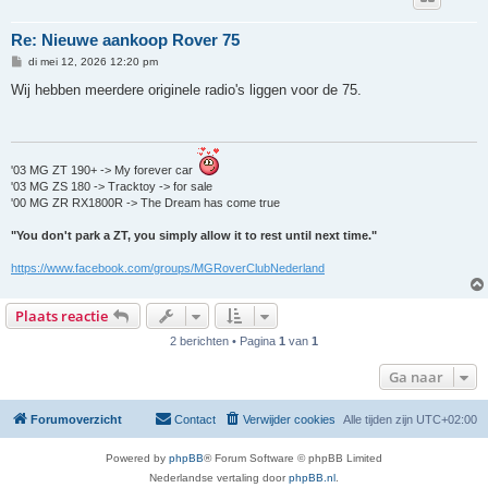
Re: Nieuwe aankoop Rover 75
B
di mei 12, 2026 12:20 pm
e
r
Wij hebben meerdere originele radio's liggen voor de 75.
i
c
h
t
'03 MG ZT 190+ -> My forever car
'03 MG ZS 180 -> Tracktoy -> for sale
'00 MG ZR RX1800R -> The Dream has come true
"You don't park a ZT, you simply allow it to rest until next time."
https://www.facebook.com/groups/MGRoverClubNederland
Plaats reactie
2 berichten • Pagina
1
van
1
Ga naar
Forumoverzicht
Contact
Verwijder cookies
Alle tijden zijn
UTC+02:00
Powered by
phpBB
® Forum Software © phpBB Limited
Nederlandse vertaling door
phpBB.nl
.