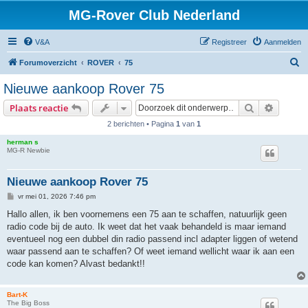
MG-Rover Club Nederland
V&A
Registreer
Aanmelden
Z
Forumoverzicht
ROVER
75
o
Nieuwe aankoop Rover 75
e
Zoek
Uitgebr
Plaats reactie
k
2 berichten • Pagina
1
van
1
herman s
MG-R Newbie
Nieuwe aankoop Rover 75
B
vr mei 01, 2026 7:46 pm
e
r
Hallo allen, ik ben voornemens een 75 aan te schaffen, natuurlijk geen
i
radio code bij de auto. Ik weet dat het vaak behandeld is maar iemand
c
h
eventueel nog een dubbel din radio passend incl adapter liggen of wetend
t
waar passend aan te schaffen? Of weet iemand wellicht waar ik aan een
code kan komen? Alvast bedankt!!
Bart-K
The Big Boss