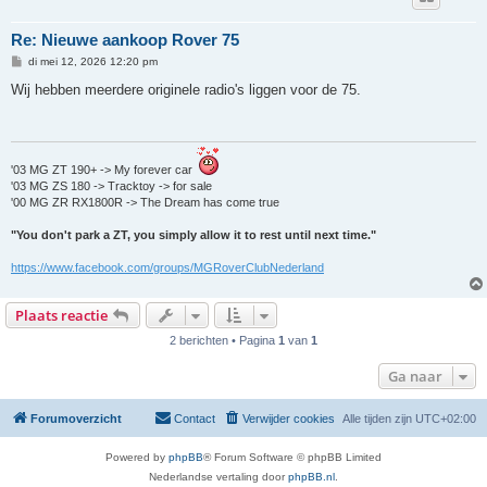
Re: Nieuwe aankoop Rover 75
B
di mei 12, 2026 12:20 pm
e
r
Wij hebben meerdere originele radio's liggen voor de 75.
i
c
h
t
'03 MG ZT 190+ -> My forever car
'03 MG ZS 180 -> Tracktoy -> for sale
'00 MG ZR RX1800R -> The Dream has come true
"You don't park a ZT, you simply allow it to rest until next time."
https://www.facebook.com/groups/MGRoverClubNederland
Plaats reactie
2 berichten • Pagina
1
van
1
Ga naar
Forumoverzicht
Contact
Verwijder cookies
Alle tijden zijn
UTC+02:00
Powered by
phpBB
® Forum Software © phpBB Limited
Nederlandse vertaling door
phpBB.nl
.