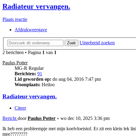
Radiateur vervangen.
Plaats reactie
Afdrukweergave
Uitgebreid zoeken
Zoek
2 berichten • Pagina
1
van
1
Paulus Potter
MG-R Regular
Berichten:
91
Lid geworden op:
do aug 04, 2016 7:47 pm
Woonplaats:
Heiloo
Radiateur vervangen.
Citeer
Bericht
door
Paulus Potter
»
wo dec 10, 2025 3:36 pm
Ik heb een probleempje met mijn koelvloeistof. Er zit een klein lek l
mee????????