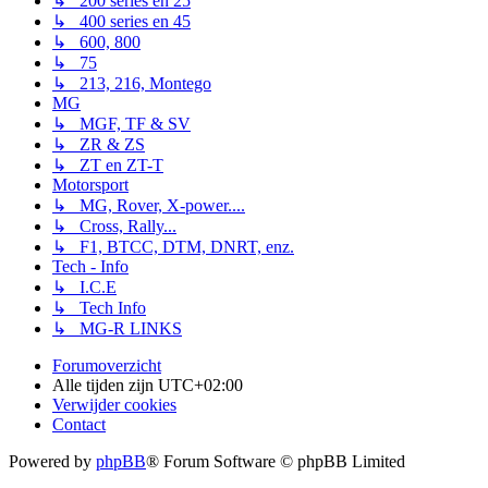
↳ 200 series en 25
↳ 400 series en 45
↳ 600, 800
↳ 75
↳ 213, 216, Montego
MG
↳ MGF, TF & SV
↳ ZR & ZS
↳ ZT en ZT-T
Motorsport
↳ MG, Rover, X-power....
↳ Cross, Rally...
↳ F1, BTCC, DTM, DNRT, enz.
Tech - Info
↳ I.C.E
↳ Tech Info
↳ MG-R LINKS
Forumoverzicht
Alle tijden zijn
UTC+02:00
Verwijder cookies
Contact
Powered by
phpBB
® Forum Software © phpBB Limited