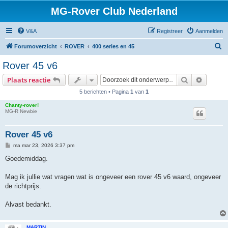
MG-Rover Club Nederland
V&A
Registreer
Aanmelden
Z
Forumoverzicht
ROVER
400 series en 45
o
Rover 45 v6
e
Zoek
Uitgebr
Plaats reactie
k
5 berichten • Pagina
1
van
1
Chanty-rover!
MG-R Newbie
Rover 45 v6
B
ma mar 23, 2026 3:37 pm
e
r
Goedemiddag.
i
c
h
Mag ik jullie wat vragen wat is ongeveer een rover 45 v6 waard, ongeveer
t
de richtprijs.
Alvast bedankt.
MARTIN