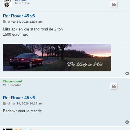
MG-R Core
Re: Rover 45 v6
B
di mar 24, 2026 12:08 am
e
r
Mits apk en km stand rond de 2 ton
i
1500 euro max
c
h
t
Chanty-rover!
MG-R Newbie
Re: Rover 45 v6
B
di mar 24, 2026 10:17 am
e
r
Bedankt voor je reactie
i
c
h
t