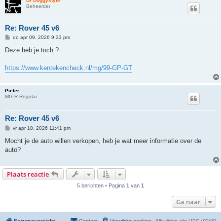
Dr Doggystyle
Beheerder
Re: Rover 45 v6
B
do apr 09, 2026 9:33 pm
e
r
Deze heb je toch ?
i
c
h
https://www.kentekencheck.nl/mg/99-GP-GT
t
Pieter
MG-R Regular
Re: Rover 45 v6
B
vr apr 10, 2026 11:41 pm
e
r
Mocht je de auto willen verkopen, heb je wat meer informatie over de
i
auto?
c
h
t
Plaats reactie
5 berichten • Pagina
1
van
1
Ga naar
Forumoverzicht
Contact
Verwijder cookies
Alle tijden zijn
UTC+02:00