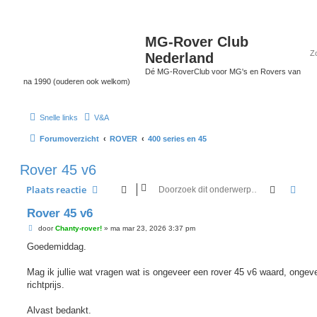
MG-Rover Club
Nederland
Dé MG-RoverClub voor MG's en Rovers van
na 1990 (ouderen ook welkom)
Snelle links
V&A
Forumoverzicht
ROVER
400 series en 45
Rover 45 v6
Zoek
Uit
Plaats reactie
Rover 45 v6
B
door
Chanty-rover!
»
ma mar 23, 2026 3:37 pm
e
r
Goedemiddag.
i
c
h
Mag ik jullie wat vragen wat is ongeveer een rover 45 v6 waard, ongev
t
richtprijs.
Alvast bedankt.