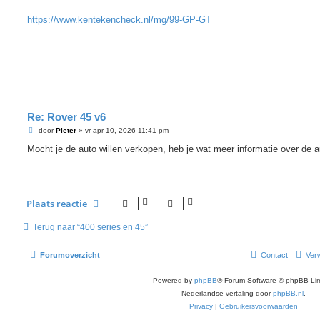
i
c
h
https://www.kentekencheck.nl/mg/99-GP-GT
t
Re: Rover 45 v6
B
door
Pieter
»
vr apr 10, 2026 11:41 pm
e
r
Mocht je de auto willen verkopen, heb je wat meer informatie over de 
i
c
h
t
Plaats reactie
Terug naar “400 series en 45”
Forumoverzicht
Contact
Verw
Powered by
phpBB
® Forum Software © phpBB Lim
Nederlandse vertaling door
phpBB.nl
.
Privacy
|
Gebruikersvoorwaarden