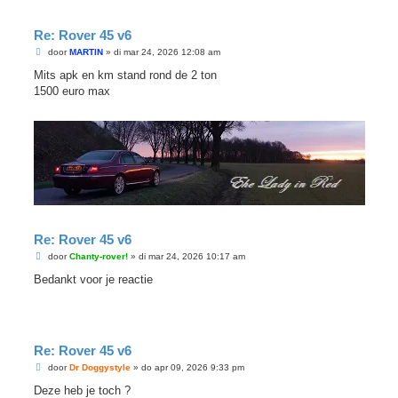
Re: Rover 45 v6
B
door
MARTIN
»
di mar 24, 2026 12:08 am
e
r
Mits apk en km stand rond de 2 ton
i
1500 euro max
c
h
t
Re: Rover 45 v6
B
door
Chanty-rover!
»
di mar 24, 2026 10:17 am
e
r
Bedankt voor je reactie
i
c
h
t
Re: Rover 45 v6
B
door
Dr Doggystyle
»
do apr 09, 2026 9:33 pm
e
r
Deze heb je toch ?