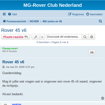
MG-Rover Club Nederland
V&A
Registreer
Aanmelden
Z
Forumoverzicht
ROVER
400 series en 45
o
Rover 45 v6
e
Zoek
Uitgebr
Plaats reactie
k
5 berichten • Pagina
1
van
1
Chanty-rover!
MG-R Newbie
Rover 45 v6
B
ma mar 23, 2026 3:37 pm
e
r
Goedemiddag.
i
c
h
Mag ik jullie wat vragen wat is ongeveer een rover 45 v6 waard, ongeveer
t
de richtprijs.
Alvast bedankt.
MARTIN