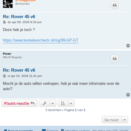
Dr Doggystyle
Beheerder
Re: Rover 45 v6
B
do apr 09, 2026 9:33 pm
e
r
Deze heb je toch ?
i
c
h
https://www.kentekencheck.nl/mg/99-GP-GT
t
Pieter
MG-R Regular
Re: Rover 45 v6
B
vr apr 10, 2026 11:41 pm
e
r
Mocht je de auto willen verkopen, heb je wat meer informatie over de
i
auto?
c
h
t
Plaats reactie
5 berichten • Pagina
1
van
1
Ga naar
Forumoverzicht
Contact
Verwijder cookies
Alle tijden zijn
UTC+02:00