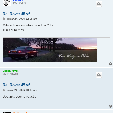
MG-R Core
Re: Rover 45 v6
B
di mar 24, 2026 12:08 am
e
r
Mits apk en km stand rond de 2 ton
i
1500 euro max
c
h
t
Chanty-rover!
MG-R Newbie
Re: Rover 45 v6
B
di mar 24, 2026 10:17 am
e
r
Bedankt voor je reactie
i
c
h
t