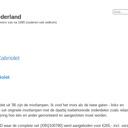
derland
vers van na 1990 (ouderen ook welkom)
abriolet
olet
olet uit '96 zijn de mistlampen. Ik vind het mooi als de twee gaten - links en
en set originele mistlampen met de daarbij toebehorende onderdelen zoals relai
rijving hoe één en ander gemonteerd en aangesloten moet worden.
D waar de complete set (XBQ100790) werd aangeboden voor €265,- incl. ver