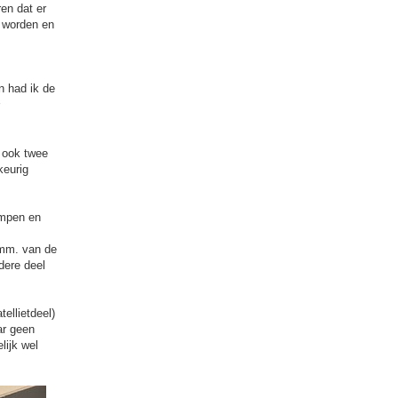
ren dat er
e worden en
n had ik de
n ook twee
keurig
ampen en
0mm. van de
dere deel
tellietdeel)
ar geen
lijk wel