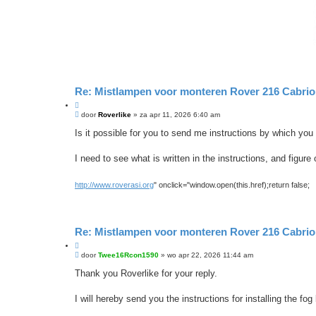
Re: Mistlampen voor monteren Rover 216 Cabrio
C
B
i
door
Roverlike
»
za apr 11, 2026 6:40 am
e
t
r
Is it possible for you to send me instructions by which yo
e
i
e
c
r
h
I need to see what is written in the instructions, and figure
t
http://www.roverasi.org
" onclick="window.open(this.href);return false;
Re: Mistlampen voor monteren Rover 216 Cabrio
C
B
i
door
Twee16Rcon1590
»
wo apr 22, 2026 11:44 am
e
t
r
Thank you Roverlike for your reply.
e
i
e
c
r
h
I will hereby send you the instructions for installing the fog 
t