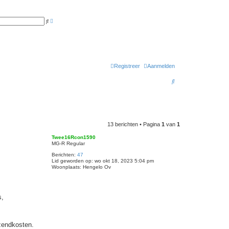
U
Z
i
o
t
e
g
k
e
b
r
e
i
Registreer
Aanmelden
d
z
Z
o
e
o
k
e
n
e
k
13 berichten • Pagina
1
van
1
Twee16Rcon1590
MG-R Regular
Berichten:
47
Lid geworden op:
wo okt 18, 2023 5:04 pm
Woonplaats:
Hengelo Ov
s,
zendkosten.