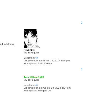
O
m
h
o
o
g
ail address.
Roverlike
MG-R Regular
Berichten:
64
Lid geworden op:
di feb 14, 2017 3:59 pm
Woonplaats:
Split, Croatia
O
m
h
Twee16Rcon1590
o
MG-R Regular
o
g
Berichten:
47
Lid geworden op:
wo okt 18, 2023 5:04 pm
Woonplaats:
Hengelo Ov