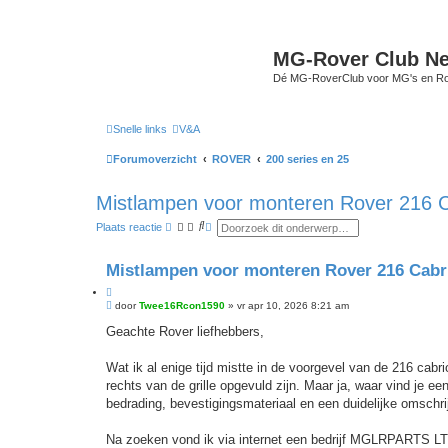
MG-Rover Club Ne
Dé MG-RoverClub voor MG's en Ro
Snelle links
V&A
Forumoverzicht
ROVER
200 series en 25
Mistlampen voor monteren Rover 216 C
Z
U
Plaats reactie
o
i
e
t
k
g
Mistlampen voor monteren Rover 216 Cabri
e
b
C
r
B
i
door
Twee16Rcon1590
»
vr apr 10, 2026 8:21 am
e
e
i
t
r
Geachte Rover liefhebbers,
d
e
i
z
e
c
o
r
h
Wat ik al enige tijd mistte in de voorgevel van de 216 cabri
e
t
k
rechts van de grille opgevuld zijn. Maar ja, waar vind je e
e
bedrading, bevestigingsmateriaal en een duidelijke omsch
n
Na zoeken vond ik via internet een bedrijf MGLRPARTS LT