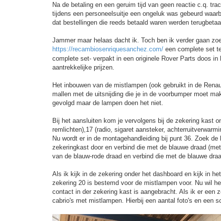
Na de betaling en een geruim tijd van geen reactie c.q. trac
tijdens een personeelsuitje een ongeluk was gebeurd waarb
dat bestellingen die reeds betaald waren werden terugbetaa
Jammer maar helaas dacht ik. Toch ben ik verder gaan zo
https://recambiosenriquesanchez.com/
een complete set te
complete set- verpakt in een originele Rover Parts doos in
aantrekkelijke prijzen.
Het inbouwen van de mistlampen (ook gebruikt in de Renault
mallen met de uitsnijding die je in de voorbumper moet mak
gevolgd maar de lampen doen het niet.
Bij het aansluiten kom je vervolgens bij de zekering kast o
remlichten),17 (radio, sigaret aansteker, achterruitverwarm
Nu wordt er in de montagehandleiding bij punt 36. Zoek d
zekeringkast door en verbind die met de blauwe draad (me
van de blauw-rode draad en verbind die met de blauwe dra
Als ik kijk in de zekering onder het dashboard en kijk in het
zekering 20 is bestemd voor de mistlampen voor. Nu wil he
contact in der zekering kast is aangebracht. Als ik er een z
cabrio's met mistlampen. Hierbij een aantal foto's en een