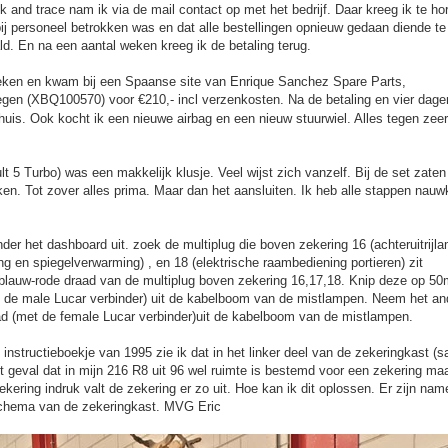
k and trace nam ik via de mail contact op met het bedrijf. Daar kreeg ik te ho
ij personeel betrokken was en dat alle bestellingen opnieuw gedaan diende t
ld. En na een aantal weken kreeg ik de betaling terug.
eken en kwam bij een Spaanse site van Enrique Sanchez Spare Parts,
gen (XBQ100570) voor €210,- incl verzenkosten. Na de betaling en vier dage
 huis. Ook kocht ik een nieuwe airbag en een nieuw stuurwiel. Alles tegen zeer
 5 Turbo) was een makkelijk klusje. Veel wijst zich vanzelf. Bij de set zate
en. Tot zover alles prima. Maar dan het aansluiten. Ik heb alle stappen nauw
nder het dashboard uit. zoek de multiplug die boven zekering 16 (achteruitrijl
ing en spiegelverwarming) , en 18 (elektrische raambediening portieren) zit
e blauw-rode draad van de multiplug boven zekering 16,17,18. Knip deze op 5
t de male Lucar verbinder) uit de kabelboom van de mistlampen. Neem het an
ad (met de female Lucar verbinder)uit de kabelboom van de mistlampen.
 instructieboekje van 1995 zie ik dat in het linker deel van de zekeringkast (sa
t geval dat in mijn 216 R8 uit 96 wel ruimte is bestemd voor een zekering ma
ekering indruk valt de zekering er zo uit. Hoe kan ik dit oplossen. Er zijn name
 schema van de zekeringkast. MVG Eric