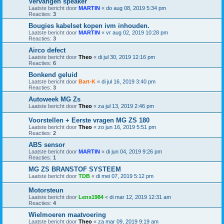
Vervangen speaker
Laatste bericht door
MARTIN
«
do aug 08, 2019 5:34 pm
Reacties:
3
Bougies kabelset kopen ivm inhouden.
Laatste bericht door
MARTIN
«
vr aug 02, 2019 10:28 pm
Reacties:
3
Airco defect
Laatste bericht door
Theo
«
di jul 30, 2019 12:16 pm
Reacties:
6
Bonkend geluid
Laatste bericht door
Bart-K
«
di jul 16, 2019 3:40 pm
Reacties:
3
Autoweek MG Zs
Laatste bericht door
Theo
«
za jul 13, 2019 2:46 pm
Voorstellen + Eerste vragen MG ZS 180
Laatste bericht door
Theo
«
zo jun 16, 2019 5:51 pm
Reacties:
2
ABS sensor
Laatste bericht door
MARTIN
«
di jun 04, 2019 9:26 pm
Reacties:
1
MG ZS BRANSTOF SYSTEEM
Laatste bericht door
TDB
«
di mei 07, 2019 5:12 pm
Motorsteun
Laatste bericht door
Lens1984
«
di mar 12, 2019 12:31 am
Reacties:
4
Wielmoeren maatvoering
Laatste bericht door
Theo
«
za mar 09, 2019 9:19 am