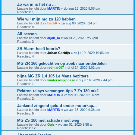
Zo warm is het nu ...
Laatste bericht door
MARTIN
«
do aug 13, 2020 8:08 pm
Reacties:
1
Wie wil mijn mg zs 120 hebben
Laatste bericht door
Bart-K
«
za aug 08, 2020 8:24 pm
Reacties:
4
All season
Laatste bericht door
arjan_m
«
wo jul 29, 2020 7:53 pm
Reacties:
3
ZR Alarm heeft koorts?
Laatste bericht door
Johan Corbijn
«
zo jul 19, 2020 10:03 am
Reacties:
4
MG ZR 160 gekocht en op zoek naar onderdelen
Laatste bericht door
redmar007
«
di jul 14, 2020 3:01 pm
bijna MG ZR 1.4 105 Le Mans bezitters
Laatste bericht door
winterswijkposse
«
di jun 16, 2020 7:44 pm
Reacties:
1
Pektron relays vervangen tips ? Zs 180 mk2
Laatste bericht door
MARTIN
«
vr mei 08, 2020 6:14 pm
Reacties:
2
Jankend zingend geluid onder motorkap...
Laatste bericht door
MARTIN
«
wo apr 15, 2020 9:38 am
Reacties:
5
MG ZS 180 met schade moet weg
Laatste bericht door
Gais
«
wo apr 01, 2020 9:58 am
Reacties:
12