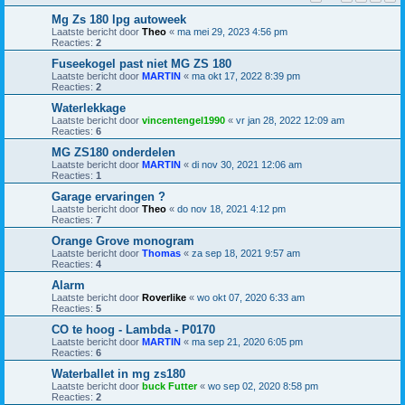
Mg Zs 180 lpg autoweek
Laatste bericht door
Theo
«
ma mei 29, 2023 4:56 pm
Reacties:
2
Fuseekogel past niet MG ZS 180
Laatste bericht door
MARTIN
«
ma okt 17, 2022 8:39 pm
Reacties:
2
Waterlekkage
Laatste bericht door
vincentengel1990
«
vr jan 28, 2022 12:09 am
Reacties:
6
MG ZS180 onderdelen
Laatste bericht door
MARTIN
«
di nov 30, 2021 12:06 am
Reacties:
1
Garage ervaringen ?
Laatste bericht door
Theo
«
do nov 18, 2021 4:12 pm
Reacties:
7
Orange Grove monogram
Laatste bericht door
Thomas
«
za sep 18, 2021 9:57 am
Reacties:
4
Alarm
Laatste bericht door
Roverlike
«
wo okt 07, 2020 6:33 am
Reacties:
5
CO te hoog - Lambda - P0170
Laatste bericht door
MARTIN
«
ma sep 21, 2020 6:05 pm
Reacties:
6
Waterballet in mg zs180
Laatste bericht door
buck Futter
«
wo sep 02, 2020 8:58 pm
Reacties:
2