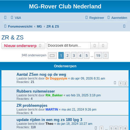
MG-Rover Club Nederland
V&A
Registreer
Aanmelden
Z
Forumoverzicht
MG
ZR & ZS
o
ZR & ZS
e
Zoek
Uitgebreid z
Nieuw onderwerp
k
Pagina
1
van
19
1
2
3
4
5
19
Volgende
948 onderwerpen
…
Onderwerpen
Aantal ZSen nog op de weg
Laatste bericht door
Dr Doggystyle
«
do apr 09, 2026 8:31 am
Reacties:
21
1
2
Rubbers ruitenwisser
Laatste bericht door
Rik_Bakker
«
wo feb 19, 2025 3:18 pm
Reacties:
4
ZR probleempjes
Laatste bericht door
MARTIN
«
ma okt 21, 2024 9:26 pm
Reacties:
6
update rijden in een mg zs 180 lpg 3
Laatste bericht door
Theo
«
do jan 18, 2024 10:27 am
Reacties:
118
1
5
6
7
8
…