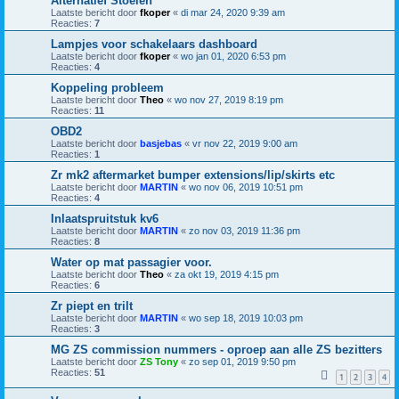
Alternatief Stoelen
Laatste bericht door
fkoper
«
di mar 24, 2020 9:39 am
Reacties:
7
Lampjes voor schakelaars dashboard
Laatste bericht door
fkoper
«
wo jan 01, 2020 6:53 pm
Reacties:
4
Koppeling probleem
Laatste bericht door
Theo
«
wo nov 27, 2019 8:19 pm
Reacties:
11
OBD2
Laatste bericht door
basjebas
«
vr nov 22, 2019 9:00 am
Reacties:
1
Zr mk2 aftermarket bumper extensions/lip/skirts etc
Laatste bericht door
MARTIN
«
wo nov 06, 2019 10:51 pm
Reacties:
4
Inlaatspruitstuk kv6
Laatste bericht door
MARTIN
«
zo nov 03, 2019 11:36 pm
Reacties:
8
Water op mat passagier voor.
Laatste bericht door
Theo
«
za okt 19, 2019 4:15 pm
Reacties:
6
Zr piept en trilt
Laatste bericht door
MARTIN
«
wo sep 18, 2019 10:03 pm
Reacties:
3
MG ZS commission nummers - oproep aan alle ZS bezitters
Laatste bericht door
ZS Tony
«
zo sep 01, 2019 9:50 pm
Reacties:
51
1
2
3
4