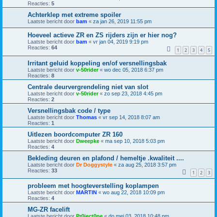
Reacties:
5
Achterklep met extreme spoiler
Laatste bericht door
bam
«
za jan 26, 2019 11:55 pm
Hoeveel actieve ZR en ZS rijders zijn er hier nog?
Laatste bericht door
bam
«
vr jan 04, 2019 9:19 pm
Reacties:
64
1
2
3
4
5
Irritant geluid koppeling en/of versnellingsbak
Laatste bericht door
v-50rider
«
wo dec 05, 2018 6:37 pm
Reacties:
8
Centrale deurvergrendeling niet van slot
Laatste bericht door
v-50rider
«
zo sep 23, 2018 4:45 pm
Reacties:
2
Versnellingsbak code / type
Laatste bericht door
Thomas
«
vr sep 14, 2018 8:07 am
Reacties:
1
Uitlezen boordcomputer ZR 160
Laatste bericht door
Dweepke
«
ma sep 10, 2018 5:03 pm
Reacties:
4
Bekleding deuren en plafond / hemeltje .kwaliteit ....
Laatste bericht door
Dr Doggystyle
«
za aug 25, 2018 3:57 pm
Reacties:
33
1
2
3
probleem met hoogteverstelling koplampen
Laatste bericht door
MARTIN
«
wo aug 22, 2018 10:09 pm
Reacties:
4
MG-ZR facelift
Laatste bericht door
Pr0ject0ne
«
do mei 03, 2018 10:48 pm