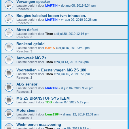
Vervangen speaker
Laatste bericht door
MARTIN
«
do aug 08, 2019 5:34 pm
Reacties:
3
Bougies kabelset kopen ivm inhouden.
Laatste bericht door
MARTIN
«
vr aug 02, 2019 10:28 pm
Reacties:
3
Airco defect
Laatste bericht door
Theo
«
di jul 30, 2019 12:16 pm
Reacties:
6
Bonkend geluid
Laatste bericht door
Bart-K
«
di jul 16, 2019 3:40 pm
Reacties:
3
Autoweek MG Zs
Laatste bericht door
Theo
«
za jul 13, 2019 2:46 pm
Voorstellen + Eerste vragen MG ZS 180
Laatste bericht door
Theo
«
zo jun 16, 2019 5:51 pm
Reacties:
2
ABS sensor
Laatste bericht door
MARTIN
«
di jun 04, 2019 9:26 pm
Reacties:
1
MG ZS BRANSTOF SYSTEEM
Laatste bericht door
TDB
«
di mei 07, 2019 5:12 pm
Motorsteun
Laatste bericht door
Lens1984
«
di mar 12, 2019 12:31 am
Reacties:
4
Wielmoeren maatvoering
Laatste bericht door
Theo
«
za mar 09, 2019 9:19 am