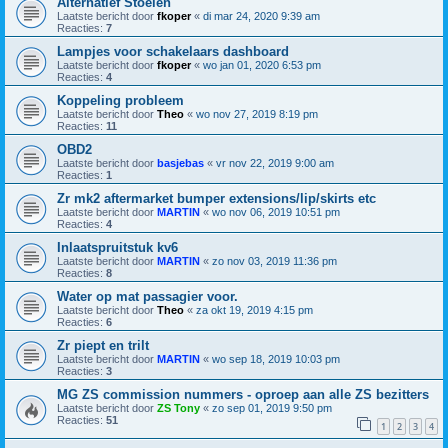
Alternatief Stoelen
Laatste bericht door
fkoper
«
di mar 24, 2020 9:39 am
Reacties:
7
Lampjes voor schakelaars dashboard
Laatste bericht door
fkoper
«
wo jan 01, 2020 6:53 pm
Reacties:
4
Koppeling probleem
Laatste bericht door
Theo
«
wo nov 27, 2019 8:19 pm
Reacties:
11
OBD2
Laatste bericht door
basjebas
«
vr nov 22, 2019 9:00 am
Reacties:
1
Zr mk2 aftermarket bumper extensions/lip/skirts etc
Laatste bericht door
MARTIN
«
wo nov 06, 2019 10:51 pm
Reacties:
4
Inlaatspruitstuk kv6
Laatste bericht door
MARTIN
«
zo nov 03, 2019 11:36 pm
Reacties:
8
Water op mat passagier voor.
Laatste bericht door
Theo
«
za okt 19, 2019 4:15 pm
Reacties:
6
Zr piept en trilt
Laatste bericht door
MARTIN
«
wo sep 18, 2019 10:03 pm
Reacties:
3
MG ZS commission nummers - oproep aan alle ZS bezitters
Laatste bericht door
ZS Tony
«
zo sep 01, 2019 9:50 pm
Reacties:
51
1
2
3
4