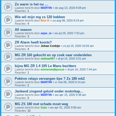
Zo warm is het nu ...
Laatste bericht door
MARTIN
«
do aug 13, 2020 8:08 pm
Reacties:
1
Wie wil mijn mg zs 120 hebben
Laatste bericht door
Bart-K
«
za aug 08, 2020 8:24 pm
Reacties:
4
All season
Laatste bericht door
arjan_m
«
wo jul 29, 2020 7:53 pm
Reacties:
3
ZR Alarm heeft koorts?
Laatste bericht door
Johan Corbijn
«
zo jul 19, 2020 10:03 am
Reacties:
4
MG ZR 160 gekocht en op zoek naar onderdelen
Laatste bericht door
redmar007
«
di jul 14, 2020 3:01 pm
bijna MG ZR 1.4 105 Le Mans bezitters
Laatste bericht door
winterswijkposse
«
di jun 16, 2020 7:44 pm
Reacties:
1
Pektron relays vervangen tips ? Zs 180 mk2
Laatste bericht door
MARTIN
«
vr mei 08, 2020 6:14 pm
Reacties:
2
Jankend zingend geluid onder motorkap...
Laatste bericht door
MARTIN
«
wo apr 15, 2020 9:38 am
Reacties:
5
MG ZS 180 met schade moet weg
Laatste bericht door
Gais
«
wo apr 01, 2020 9:58 am
Reacties:
12