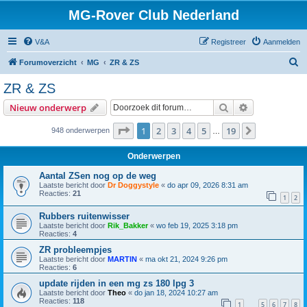
MG-Rover Club Nederland
V&A
Registreer
Aanmelden
Z
Forumoverzicht
MG
ZR & ZS
o
ZR & ZS
e
Zoek
Uitgebreid z
Nieuw onderwerp
k
Pagina
1
van
19
1
2
3
4
5
19
Volgende
948 onderwerpen
…
Onderwerpen
Aantal ZSen nog op de weg
Laatste bericht door
Dr Doggystyle
«
do apr 09, 2026 8:31 am
Reacties:
21
1
2
Rubbers ruitenwisser
Laatste bericht door
Rik_Bakker
«
wo feb 19, 2025 3:18 pm
Reacties:
4
ZR probleempjes
Laatste bericht door
MARTIN
«
ma okt 21, 2024 9:26 pm
Reacties:
6
update rijden in een mg zs 180 lpg 3
Laatste bericht door
Theo
«
do jan 18, 2024 10:27 am
Reacties:
118
1
5
6
7
8
…