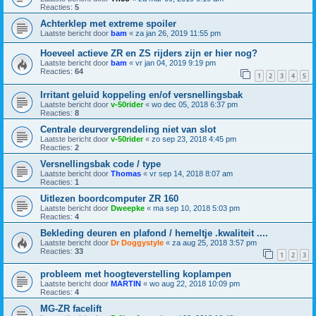
Reacties:
5
Achterklep met extreme spoiler
Laatste bericht door
bam
«
za jan 26, 2019 11:55 pm
Hoeveel actieve ZR en ZS rijders zijn er hier nog?
Laatste bericht door
bam
«
vr jan 04, 2019 9:19 pm
Reacties:
64
1
2
3
4
5
Irritant geluid koppeling en/of versnellingsbak
Laatste bericht door
v-50rider
«
wo dec 05, 2018 6:37 pm
Reacties:
8
Centrale deurvergrendeling niet van slot
Laatste bericht door
v-50rider
«
zo sep 23, 2018 4:45 pm
Reacties:
2
Versnellingsbak code / type
Laatste bericht door
Thomas
«
vr sep 14, 2018 8:07 am
Reacties:
1
Uitlezen boordcomputer ZR 160
Laatste bericht door
Dweepke
«
ma sep 10, 2018 5:03 pm
Reacties:
4
Bekleding deuren en plafond / hemeltje .kwaliteit ....
Laatste bericht door
Dr Doggystyle
«
za aug 25, 2018 3:57 pm
Reacties:
33
1
2
3
probleem met hoogteverstelling koplampen
Laatste bericht door
MARTIN
«
wo aug 22, 2018 10:09 pm
Reacties:
4
MG-ZR facelift