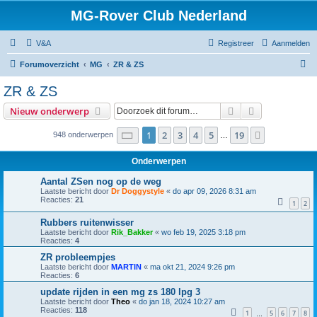
MG-Rover Club Nederland
V&A
Registreer
Aanmelden
Z
Forumoverzicht
MG
ZR & ZS
o
ZR & ZS
e
Zoek
Uitgebreid z
Nieuw onderwerp
k
Pagina
1
van
19
1
2
3
4
5
19
Volgende
948 onderwerpen
…
Onderwerpen
Aantal ZSen nog op de weg
Laatste bericht door
Dr Doggystyle
«
do apr 09, 2026 8:31 am
Reacties:
21
1
2
Rubbers ruitenwisser
Laatste bericht door
Rik_Bakker
«
wo feb 19, 2025 3:18 pm
Reacties:
4
ZR probleempjes
Laatste bericht door
MARTIN
«
ma okt 21, 2024 9:26 pm
Reacties:
6
update rijden in een mg zs 180 lpg 3
Laatste bericht door
Theo
«
do jan 18, 2024 10:27 am
Reacties:
118
1
5
6
7
8
…