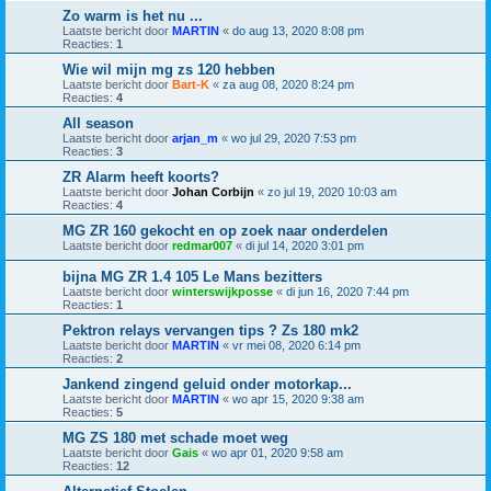
Zo warm is het nu ...
Laatste bericht door
MARTIN
«
do aug 13, 2020 8:08 pm
Reacties:
1
Wie wil mijn mg zs 120 hebben
Laatste bericht door
Bart-K
«
za aug 08, 2020 8:24 pm
Reacties:
4
All season
Laatste bericht door
arjan_m
«
wo jul 29, 2020 7:53 pm
Reacties:
3
ZR Alarm heeft koorts?
Laatste bericht door
Johan Corbijn
«
zo jul 19, 2020 10:03 am
Reacties:
4
MG ZR 160 gekocht en op zoek naar onderdelen
Laatste bericht door
redmar007
«
di jul 14, 2020 3:01 pm
bijna MG ZR 1.4 105 Le Mans bezitters
Laatste bericht door
winterswijkposse
«
di jun 16, 2020 7:44 pm
Reacties:
1
Pektron relays vervangen tips ? Zs 180 mk2
Laatste bericht door
MARTIN
«
vr mei 08, 2020 6:14 pm
Reacties:
2
Jankend zingend geluid onder motorkap...
Laatste bericht door
MARTIN
«
wo apr 15, 2020 9:38 am
Reacties:
5
MG ZS 180 met schade moet weg
Laatste bericht door
Gais
«
wo apr 01, 2020 9:58 am
Reacties:
12