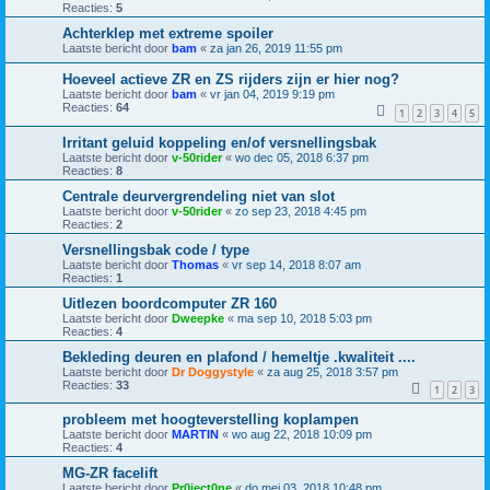
Reacties:
5
Achterklep met extreme spoiler
Laatste bericht door
bam
«
za jan 26, 2019 11:55 pm
Hoeveel actieve ZR en ZS rijders zijn er hier nog?
Laatste bericht door
bam
«
vr jan 04, 2019 9:19 pm
Reacties:
64
1
2
3
4
5
Irritant geluid koppeling en/of versnellingsbak
Laatste bericht door
v-50rider
«
wo dec 05, 2018 6:37 pm
Reacties:
8
Centrale deurvergrendeling niet van slot
Laatste bericht door
v-50rider
«
zo sep 23, 2018 4:45 pm
Reacties:
2
Versnellingsbak code / type
Laatste bericht door
Thomas
«
vr sep 14, 2018 8:07 am
Reacties:
1
Uitlezen boordcomputer ZR 160
Laatste bericht door
Dweepke
«
ma sep 10, 2018 5:03 pm
Reacties:
4
Bekleding deuren en plafond / hemeltje .kwaliteit ....
Laatste bericht door
Dr Doggystyle
«
za aug 25, 2018 3:57 pm
Reacties:
33
1
2
3
probleem met hoogteverstelling koplampen
Laatste bericht door
MARTIN
«
wo aug 22, 2018 10:09 pm
Reacties:
4
MG-ZR facelift
Laatste bericht door
Pr0ject0ne
«
do mei 03, 2018 10:48 pm