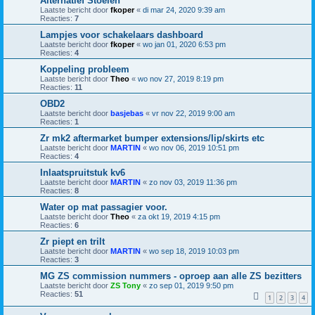
Alternatief Stoelen
Laatste bericht door
fkoper
«
di mar 24, 2020 9:39 am
Reacties:
7
Lampjes voor schakelaars dashboard
Laatste bericht door
fkoper
«
wo jan 01, 2020 6:53 pm
Reacties:
4
Koppeling probleem
Laatste bericht door
Theo
«
wo nov 27, 2019 8:19 pm
Reacties:
11
OBD2
Laatste bericht door
basjebas
«
vr nov 22, 2019 9:00 am
Reacties:
1
Zr mk2 aftermarket bumper extensions/lip/skirts etc
Laatste bericht door
MARTIN
«
wo nov 06, 2019 10:51 pm
Reacties:
4
Inlaatspruitstuk kv6
Laatste bericht door
MARTIN
«
zo nov 03, 2019 11:36 pm
Reacties:
8
Water op mat passagier voor.
Laatste bericht door
Theo
«
za okt 19, 2019 4:15 pm
Reacties:
6
Zr piept en trilt
Laatste bericht door
MARTIN
«
wo sep 18, 2019 10:03 pm
Reacties:
3
MG ZS commission nummers - oproep aan alle ZS bezitters
Laatste bericht door
ZS Tony
«
zo sep 01, 2019 9:50 pm
Reacties:
51
1
2
3
4