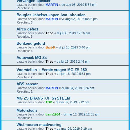
Vervangen speaker
Laatste bericht door
MARTIN
«
do aug 08, 2019 5:34 pm
Reacties:
3
Bougies kabelset kopen ivm inhouden.
Laatste bericht door
MARTIN
«
vr aug 02, 2019 10:28 pm
Reacties:
3
Airco defect
Laatste bericht door
Theo
«
di jul 30, 2019 12:16 pm
Reacties:
6
Bonkend geluid
Laatste bericht door
Bart-K
«
di jul 16, 2019 3:40 pm
Reacties:
3
Autoweek MG Zs
Laatste bericht door
Theo
«
za jul 13, 2019 2:46 pm
Voorstellen + Eerste vragen MG ZS 180
Laatste bericht door
Theo
«
zo jun 16, 2019 5:51 pm
Reacties:
2
ABS sensor
Laatste bericht door
MARTIN
«
di jun 04, 2019 9:26 pm
Reacties:
1
MG ZS BRANSTOF SYSTEEM
Laatste bericht door
TDB
«
di mei 07, 2019 5:12 pm
Motorsteun
Laatste bericht door
Lens1984
«
di mar 12, 2019 12:31 am
Reacties:
4
Wielmoeren maatvoering
Laatste bericht door
Theo
«
za mar 09, 2019 9:19 am