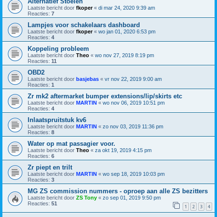
Alternatief Stoelen
Laatste bericht door
fkoper
«
di mar 24, 2020 9:39 am
Reacties:
7
Lampjes voor schakelaars dashboard
Laatste bericht door
fkoper
«
wo jan 01, 2020 6:53 pm
Reacties:
4
Koppeling probleem
Laatste bericht door
Theo
«
wo nov 27, 2019 8:19 pm
Reacties:
11
OBD2
Laatste bericht door
basjebas
«
vr nov 22, 2019 9:00 am
Reacties:
1
Zr mk2 aftermarket bumper extensions/lip/skirts etc
Laatste bericht door
MARTIN
«
wo nov 06, 2019 10:51 pm
Reacties:
4
Inlaatspruitstuk kv6
Laatste bericht door
MARTIN
«
zo nov 03, 2019 11:36 pm
Reacties:
8
Water op mat passagier voor.
Laatste bericht door
Theo
«
za okt 19, 2019 4:15 pm
Reacties:
6
Zr piept en trilt
Laatste bericht door
MARTIN
«
wo sep 18, 2019 10:03 pm
Reacties:
3
MG ZS commission nummers - oproep aan alle ZS bezitters
Laatste bericht door
ZS Tony
«
zo sep 01, 2019 9:50 pm
Reacties:
51
1
2
3
4