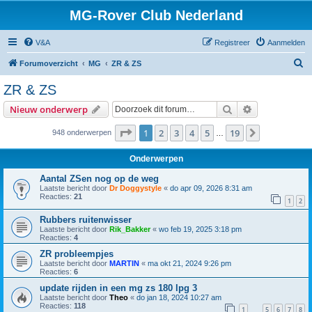
MG-Rover Club Nederland
V&A
Registreer
Aanmelden
Z
Forumoverzicht
MG
ZR & ZS
o
ZR & ZS
e
Zoek
Uitgebreid z
Nieuw onderwerp
k
Pagina
1
van
19
1
2
3
4
5
19
Volgende
948 onderwerpen
…
Onderwerpen
Aantal ZSen nog op de weg
Laatste bericht door
Dr Doggystyle
«
do apr 09, 2026 8:31 am
Reacties:
21
1
2
Rubbers ruitenwisser
Laatste bericht door
Rik_Bakker
«
wo feb 19, 2025 3:18 pm
Reacties:
4
ZR probleempjes
Laatste bericht door
MARTIN
«
ma okt 21, 2024 9:26 pm
Reacties:
6
update rijden in een mg zs 180 lpg 3
Laatste bericht door
Theo
«
do jan 18, 2024 10:27 am
Reacties:
118
1
5
6
7
8
…