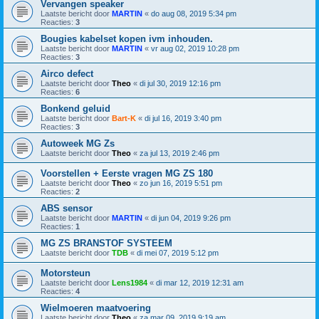
Vervangen speaker
Laatste bericht door
MARTIN
«
do aug 08, 2019 5:34 pm
Reacties:
3
Bougies kabelset kopen ivm inhouden.
Laatste bericht door
MARTIN
«
vr aug 02, 2019 10:28 pm
Reacties:
3
Airco defect
Laatste bericht door
Theo
«
di jul 30, 2019 12:16 pm
Reacties:
6
Bonkend geluid
Laatste bericht door
Bart-K
«
di jul 16, 2019 3:40 pm
Reacties:
3
Autoweek MG Zs
Laatste bericht door
Theo
«
za jul 13, 2019 2:46 pm
Voorstellen + Eerste vragen MG ZS 180
Laatste bericht door
Theo
«
zo jun 16, 2019 5:51 pm
Reacties:
2
ABS sensor
Laatste bericht door
MARTIN
«
di jun 04, 2019 9:26 pm
Reacties:
1
MG ZS BRANSTOF SYSTEEM
Laatste bericht door
TDB
«
di mei 07, 2019 5:12 pm
Motorsteun
Laatste bericht door
Lens1984
«
di mar 12, 2019 12:31 am
Reacties:
4
Wielmoeren maatvoering
Laatste bericht door
Theo
«
za mar 09, 2019 9:19 am