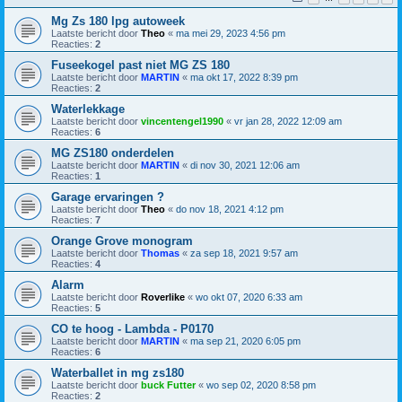
Mg Zs 180 lpg autoweek
Laatste bericht door
Theo
«
ma mei 29, 2023 4:56 pm
Reacties:
2
Fuseekogel past niet MG ZS 180
Laatste bericht door
MARTIN
«
ma okt 17, 2022 8:39 pm
Reacties:
2
Waterlekkage
Laatste bericht door
vincentengel1990
«
vr jan 28, 2022 12:09 am
Reacties:
6
MG ZS180 onderdelen
Laatste bericht door
MARTIN
«
di nov 30, 2021 12:06 am
Reacties:
1
Garage ervaringen ?
Laatste bericht door
Theo
«
do nov 18, 2021 4:12 pm
Reacties:
7
Orange Grove monogram
Laatste bericht door
Thomas
«
za sep 18, 2021 9:57 am
Reacties:
4
Alarm
Laatste bericht door
Roverlike
«
wo okt 07, 2020 6:33 am
Reacties:
5
CO te hoog - Lambda - P0170
Laatste bericht door
MARTIN
«
ma sep 21, 2020 6:05 pm
Reacties:
6
Waterballet in mg zs180
Laatste bericht door
buck Futter
«
wo sep 02, 2020 8:58 pm
Reacties:
2