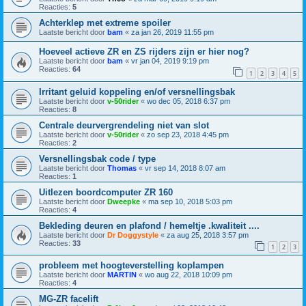
Reacties:
5
Achterklep met extreme spoiler
Laatste bericht door
bam
«
za jan 26, 2019 11:55 pm
Hoeveel actieve ZR en ZS rijders zijn er hier nog?
Laatste bericht door
bam
«
vr jan 04, 2019 9:19 pm
Reacties:
64
1
2
3
4
5
Irritant geluid koppeling en/of versnellingsbak
Laatste bericht door
v-50rider
«
wo dec 05, 2018 6:37 pm
Reacties:
8
Centrale deurvergrendeling niet van slot
Laatste bericht door
v-50rider
«
zo sep 23, 2018 4:45 pm
Reacties:
2
Versnellingsbak code / type
Laatste bericht door
Thomas
«
vr sep 14, 2018 8:07 am
Reacties:
1
Uitlezen boordcomputer ZR 160
Laatste bericht door
Dweepke
«
ma sep 10, 2018 5:03 pm
Reacties:
4
Bekleding deuren en plafond / hemeltje .kwaliteit ....
Laatste bericht door
Dr Doggystyle
«
za aug 25, 2018 3:57 pm
Reacties:
33
1
2
3
probleem met hoogteverstelling koplampen
Laatste bericht door
MARTIN
«
wo aug 22, 2018 10:09 pm
Reacties:
4
MG-ZR facelift