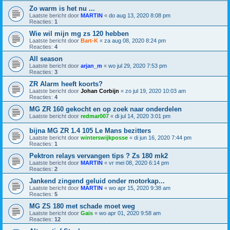
Zo warm is het nu ...
Laatste bericht door
MARTIN
«
do aug 13, 2020 8:08 pm
Reacties:
1
Wie wil mijn mg zs 120 hebben
Laatste bericht door
Bart-K
«
za aug 08, 2020 8:24 pm
Reacties:
4
All season
Laatste bericht door
arjan_m
«
wo jul 29, 2020 7:53 pm
Reacties:
3
ZR Alarm heeft koorts?
Laatste bericht door
Johan Corbijn
«
zo jul 19, 2020 10:03 am
Reacties:
4
MG ZR 160 gekocht en op zoek naar onderdelen
Laatste bericht door
redmar007
«
di jul 14, 2020 3:01 pm
bijna MG ZR 1.4 105 Le Mans bezitters
Laatste bericht door
winterswijkposse
«
di jun 16, 2020 7:44 pm
Reacties:
1
Pektron relays vervangen tips ? Zs 180 mk2
Laatste bericht door
MARTIN
«
vr mei 08, 2020 6:14 pm
Reacties:
2
Jankend zingend geluid onder motorkap...
Laatste bericht door
MARTIN
«
wo apr 15, 2020 9:38 am
Reacties:
5
MG ZS 180 met schade moet weg
Laatste bericht door
Gais
«
wo apr 01, 2020 9:58 am
Reacties:
12