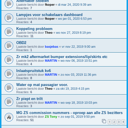
Alternatief Stoelen
Laatste bericht door
fkoper
«
di mar 24, 2020 9:39 am
Reacties:
7
Lampjes voor schakelaars dashboard
Laatste bericht door
fkoper
«
wo jan 01, 2020 6:53 pm
Reacties:
4
Koppeling probleem
Laatste bericht door
Theo
«
wo nov 27, 2019 8:19 pm
Reacties:
11
OBD2
Laatste bericht door
basjebas
«
vr nov 22, 2019 9:00 am
Reacties:
1
Zr mk2 aftermarket bumper extensions/lip/skirts etc
Laatste bericht door
MARTIN
«
wo nov 06, 2019 10:51 pm
Reacties:
4
Inlaatspruitstuk kv6
Laatste bericht door
MARTIN
«
zo nov 03, 2019 11:36 pm
Reacties:
8
Water op mat passagier voor.
Laatste bericht door
Theo
«
za okt 19, 2019 4:15 pm
Reacties:
6
Zr piept en trilt
Laatste bericht door
MARTIN
«
wo sep 18, 2019 10:03 pm
Reacties:
3
MG ZS commission nummers - oproep aan alle ZS bezitters
Laatste bericht door
ZS Tony
«
zo sep 01, 2019 9:50 pm
Reacties:
51
1
2
3
4