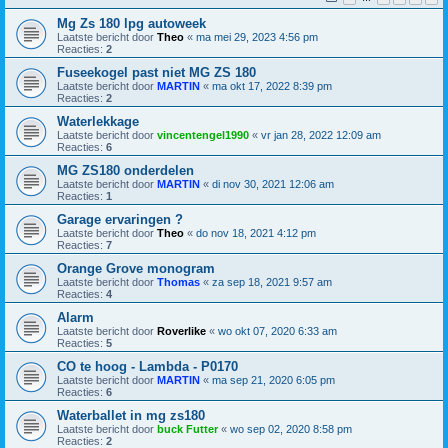
Mg Zs 180 lpg autoweek
Laatste bericht door
Theo
«
ma mei 29, 2023 4:56 pm
Reacties:
2
Fuseekogel past niet MG ZS 180
Laatste bericht door
MARTIN
«
ma okt 17, 2022 8:39 pm
Reacties:
2
Waterlekkage
Laatste bericht door
vincentengel1990
«
vr jan 28, 2022 12:09 am
Reacties:
6
MG ZS180 onderdelen
Laatste bericht door
MARTIN
«
di nov 30, 2021 12:06 am
Reacties:
1
Garage ervaringen ?
Laatste bericht door
Theo
«
do nov 18, 2021 4:12 pm
Reacties:
7
Orange Grove monogram
Laatste bericht door
Thomas
«
za sep 18, 2021 9:57 am
Reacties:
4
Alarm
Laatste bericht door
Roverlike
«
wo okt 07, 2020 6:33 am
Reacties:
5
CO te hoog - Lambda - P0170
Laatste bericht door
MARTIN
«
ma sep 21, 2020 6:05 pm
Reacties:
6
Waterballet in mg zs180
Laatste bericht door
buck Futter
«
wo sep 02, 2020 8:58 pm
Reacties:
2