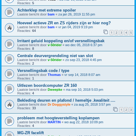
Reacties:
5
Achterklep met extreme spoiler
Laatste bericht door
bam
«
za jan 26, 2019 11:55 pm
Hoeveel actieve ZR en ZS rijders zijn er hier nog?
Laatste bericht door
bam
«
vr jan 04, 2019 9:19 pm
Reacties:
64
1
2
3
4
5
Irritant geluid koppeling en/of versnellingsbak
Laatste bericht door
v-50rider
«
wo dec 05, 2018 6:37 pm
Reacties:
8
Centrale deurvergrendeling niet van slot
Laatste bericht door
v-50rider
«
zo sep 23, 2018 4:45 pm
Reacties:
2
Versnellingsbak code / type
Laatste bericht door
Thomas
«
vr sep 14, 2018 8:07 am
Reacties:
1
Uitlezen boordcomputer ZR 160
Laatste bericht door
Dweepke
«
ma sep 10, 2018 5:03 pm
Reacties:
4
Bekleding deuren en plafond / hemeltje .kwaliteit ....
Laatste bericht door
Dr Doggystyle
«
za aug 25, 2018 3:57 pm
Reacties:
33
1
2
3
probleem met hoogteverstelling koplampen
Laatste bericht door
MARTIN
«
wo aug 22, 2018 10:09 pm
Reacties:
4
MG-ZR facelift