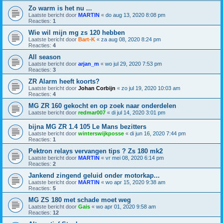
Zo warm is het nu ...
Laatste bericht door
MARTIN
«
do aug 13, 2020 8:08 pm
Reacties:
1
Wie wil mijn mg zs 120 hebben
Laatste bericht door
Bart-K
«
za aug 08, 2020 8:24 pm
Reacties:
4
All season
Laatste bericht door
arjan_m
«
wo jul 29, 2020 7:53 pm
Reacties:
3
ZR Alarm heeft koorts?
Laatste bericht door
Johan Corbijn
«
zo jul 19, 2020 10:03 am
Reacties:
4
MG ZR 160 gekocht en op zoek naar onderdelen
Laatste bericht door
redmar007
«
di jul 14, 2020 3:01 pm
bijna MG ZR 1.4 105 Le Mans bezitters
Laatste bericht door
winterswijkposse
«
di jun 16, 2020 7:44 pm
Reacties:
1
Pektron relays vervangen tips ? Zs 180 mk2
Laatste bericht door
MARTIN
«
vr mei 08, 2020 6:14 pm
Reacties:
2
Jankend zingend geluid onder motorkap...
Laatste bericht door
MARTIN
«
wo apr 15, 2020 9:38 am
Reacties:
5
MG ZS 180 met schade moet weg
Laatste bericht door
Gais
«
wo apr 01, 2020 9:58 am
Reacties:
12