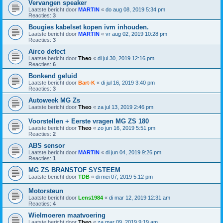
Vervangen speaker
Laatste bericht door
MARTIN
«
do aug 08, 2019 5:34 pm
Reacties:
3
Bougies kabelset kopen ivm inhouden.
Laatste bericht door
MARTIN
«
vr aug 02, 2019 10:28 pm
Reacties:
3
Airco defect
Laatste bericht door
Theo
«
di jul 30, 2019 12:16 pm
Reacties:
6
Bonkend geluid
Laatste bericht door
Bart-K
«
di jul 16, 2019 3:40 pm
Reacties:
3
Autoweek MG Zs
Laatste bericht door
Theo
«
za jul 13, 2019 2:46 pm
Voorstellen + Eerste vragen MG ZS 180
Laatste bericht door
Theo
«
zo jun 16, 2019 5:51 pm
Reacties:
2
ABS sensor
Laatste bericht door
MARTIN
«
di jun 04, 2019 9:26 pm
Reacties:
1
MG ZS BRANSTOF SYSTEEM
Laatste bericht door
TDB
«
di mei 07, 2019 5:12 pm
Motorsteun
Laatste bericht door
Lens1984
«
di mar 12, 2019 12:31 am
Reacties:
4
Wielmoeren maatvoering
Laatste bericht door
Theo
«
za mar 09, 2019 9:19 am