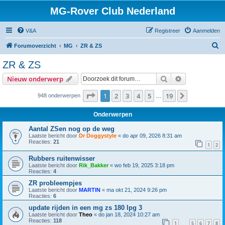
MG-Rover Club Nederland
V&A
Registreer
Aanmelden
Z
Forumoverzicht
MG
ZR & ZS
o
ZR & ZS
e
Zoek
Uitgebreid z
Nieuw onderwerp
k
Pagina
1
van
19
1
2
3
4
5
19
Volgende
948 onderwerpen
…
Onderwerpen
Aantal ZSen nog op de weg
Laatste bericht door
Dr Doggystyle
«
do apr 09, 2026 8:31 am
Reacties:
21
1
2
Rubbers ruitenwisser
Laatste bericht door
Rik_Bakker
«
wo feb 19, 2025 3:18 pm
Reacties:
4
ZR probleempjes
Laatste bericht door
MARTIN
«
ma okt 21, 2024 9:26 pm
Reacties:
6
update rijden in een mg zs 180 lpg 3
Laatste bericht door
Theo
«
do jan 18, 2024 10:27 am
Reacties:
118
1
5
6
7
8
…