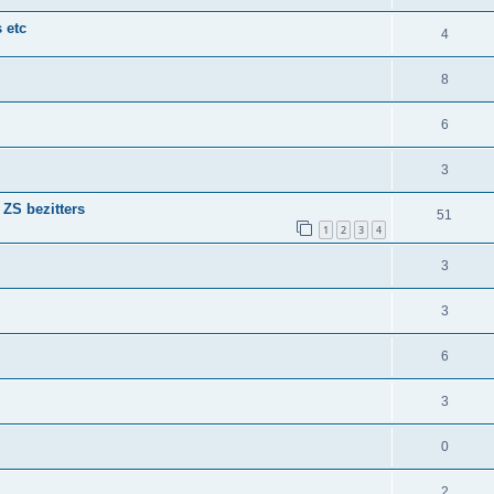
 etc
4
8
6
3
ZS bezitters
51
1
2
3
4
3
3
6
3
0
2