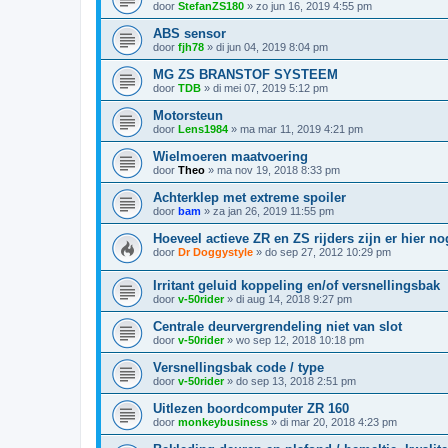
door
StefanZS180
»
zo jun 16, 2019 4:55 pm
ABS sensor
door
fjh78
»
di jun 04, 2019 8:04 pm
MG ZS BRANSTOF SYSTEEM
door
TDB
»
di mei 07, 2019 5:12 pm
Motorsteun
door
Lens1984
»
ma mar 11, 2019 4:21 pm
Wielmoeren maatvoering
door
Theo
»
ma nov 19, 2018 8:33 pm
Achterklep met extreme spoiler
door
bam
»
za jan 26, 2019 11:55 pm
Hoeveel actieve ZR en ZS rijders zijn er hier n
door
Dr Doggystyle
»
do sep 27, 2012 10:29 pm
Irritant geluid koppeling en/of versnellingsbak
door
v-50rider
»
di aug 14, 2018 9:27 pm
Centrale deurvergrendeling niet van slot
door
v-50rider
»
wo sep 12, 2018 10:18 pm
Versnellingsbak code / type
door
v-50rider
»
do sep 13, 2018 2:51 pm
Uitlezen boordcomputer ZR 160
door
monkeybusiness
»
di mar 20, 2018 4:23 pm