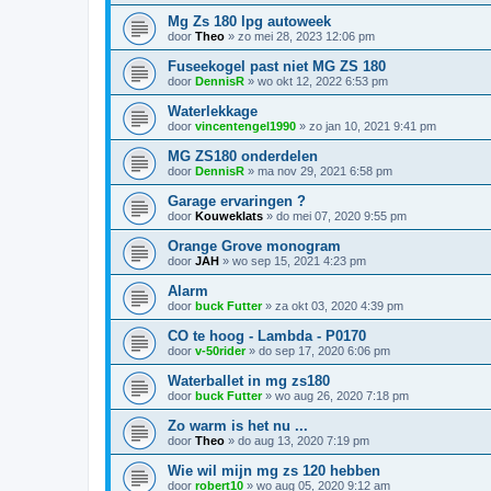
Mg Zs 180 lpg autoweek
door
Theo
»
zo mei 28, 2023 12:06 pm
Fuseekogel past niet MG ZS 180
door
DennisR
»
wo okt 12, 2022 6:53 pm
Waterlekkage
door
vincentengel1990
»
zo jan 10, 2021 9:41 pm
MG ZS180 onderdelen
door
DennisR
»
ma nov 29, 2021 6:58 pm
Garage ervaringen ?
door
Kouweklats
»
do mei 07, 2020 9:55 pm
Orange Grove monogram
door
JAH
»
wo sep 15, 2021 4:23 pm
Alarm
door
buck Futter
»
za okt 03, 2020 4:39 pm
CO te hoog - Lambda - P0170
door
v-50rider
»
do sep 17, 2020 6:06 pm
Waterballet in mg zs180
door
buck Futter
»
wo aug 26, 2020 7:18 pm
Zo warm is het nu ...
door
Theo
»
do aug 13, 2020 7:19 pm
Wie wil mijn mg zs 120 hebben
door
robert10
»
wo aug 05, 2020 9:12 am