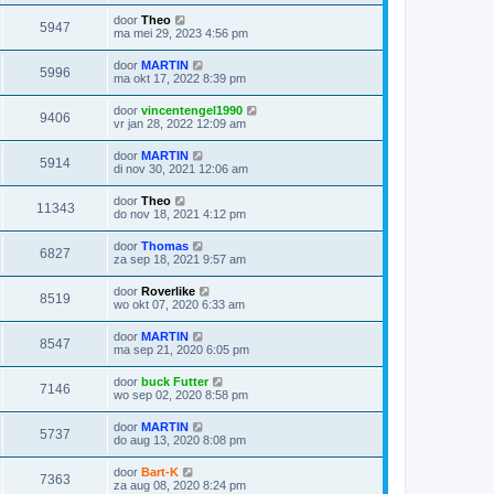
door
Theo
5947
ma mei 29, 2023 4:56 pm
door
MARTIN
5996
ma okt 17, 2022 8:39 pm
door
vincentengel1990
9406
vr jan 28, 2022 12:09 am
door
MARTIN
5914
di nov 30, 2021 12:06 am
door
Theo
11343
do nov 18, 2021 4:12 pm
door
Thomas
6827
za sep 18, 2021 9:57 am
door
Roverlike
8519
wo okt 07, 2020 6:33 am
door
MARTIN
8547
ma sep 21, 2020 6:05 pm
door
buck Futter
7146
wo sep 02, 2020 8:58 pm
door
MARTIN
5737
do aug 13, 2020 8:08 pm
door
Bart-K
7363
za aug 08, 2020 8:24 pm