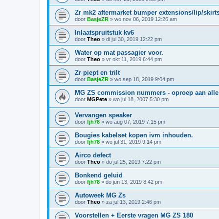
Zr mk2 aftermarket bumper extensions/lip/skirts
door
BasjeZR
»
wo nov 06, 2019 12:26 am
Inlaatspruitstuk kv6
door
Theo
»
di jul 30, 2019 12:22 pm
Water op mat passagier voor.
door
Theo
»
vr okt 11, 2019 6:44 pm
Zr piept en trilt
door
BasjeZR
»
wo sep 18, 2019 9:04 pm
MG ZS commission nummers - oproep aan alle 
door
MGPete
»
wo jul 18, 2007 5:30 pm
Vervangen speaker
door
fjh78
»
wo aug 07, 2019 7:15 pm
Bougies kabelset kopen ivm inhouden.
door
fjh78
»
wo jul 31, 2019 9:14 pm
Airco defect
door
Theo
»
do jul 25, 2019 7:22 pm
Bonkend geluid
door
fjh78
»
do jun 13, 2019 8:42 pm
Autoweek MG Zs
door
Theo
»
za jul 13, 2019 2:46 pm
Voorstellen + Eerste vragen MG ZS 180