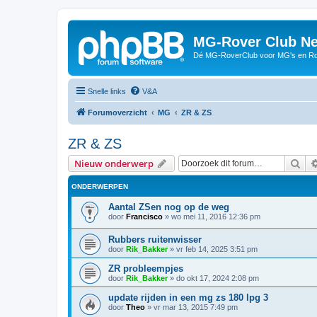
MG-Rover Club Ne
Dé MG-RoverClub voor MG's en Ro
Snelle links
V&A
Forumoverzicht
MG
ZR & ZS
ZR & ZS
Zoe
Nieuw onderwerp
ONDERWERPEN
Aantal ZSen nog op de weg
door
Francisco
»
wo mei 11, 2016 12:36 pm
Rubbers ruitenwisser
door
Rik_Bakker
»
vr feb 14, 2025 3:51 pm
ZR probleempjes
door
Rik_Bakker
»
do okt 17, 2024 2:08 pm
update rijden in een mg zs 180 lpg 3
door
Theo
»
vr mar 13, 2015 7:49 pm