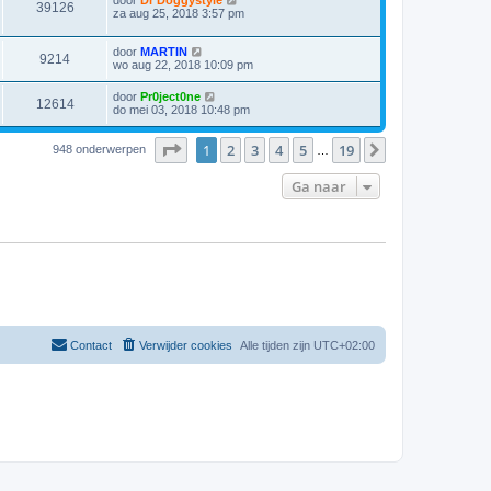
door
Dr Doggystyle
39126
za aug 25, 2018 3:57 pm
door
MARTIN
9214
wo aug 22, 2018 10:09 pm
door
Pr0ject0ne
12614
do mei 03, 2018 10:48 pm
Pagina
1
van
19
1
2
3
4
5
19
Volgende
948 onderwerpen
…
Ga naar
Contact
Verwijder cookies
Alle tijden zijn
UTC+02:00