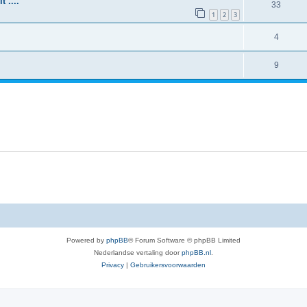
 ....
33
1
2
3
4
9
Powered by
phpBB
® Forum Software © phpBB Limited
Nederlandse vertaling door
phpBB.nl
.
Privacy
|
Gebruikersvoorwaarden