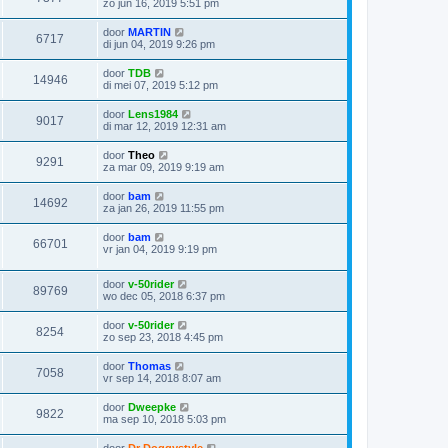
zo jun 16, 2019 5:51 pm
door
MARTIN
6717
di jun 04, 2019 9:26 pm
door
TDB
14946
di mei 07, 2019 5:12 pm
door
Lens1984
9017
di mar 12, 2019 12:31 am
door
Theo
9291
za mar 09, 2019 9:19 am
door
bam
14692
za jan 26, 2019 11:55 pm
door
bam
66701
vr jan 04, 2019 9:19 pm
door
v-50rider
89769
wo dec 05, 2018 6:37 pm
door
v-50rider
8254
zo sep 23, 2018 4:45 pm
door
Thomas
7058
vr sep 14, 2018 8:07 am
door
Dweepke
9822
ma sep 10, 2018 5:03 pm