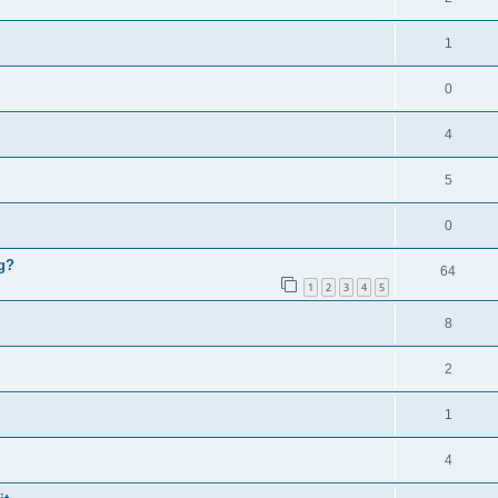
1
0
4
5
0
og?
64
1
2
3
4
5
8
2
1
4