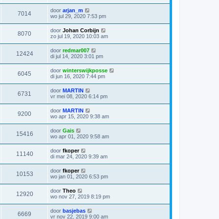
door
arjan_m
7014
wo jul 29, 2020 7:53 pm
door
Johan Corbijn
8070
zo jul 19, 2020 10:03 am
door
redmar007
12424
di jul 14, 2020 3:01 pm
door
winterswijkposse
6045
di jun 16, 2020 7:44 pm
door
MARTIN
6731
vr mei 08, 2020 6:14 pm
door
MARTIN
9200
wo apr 15, 2020 9:38 am
door
Gais
15416
wo apr 01, 2020 9:58 am
door
fkoper
11140
di mar 24, 2020 9:39 am
door
fkoper
10153
wo jan 01, 2020 6:53 pm
door
Theo
12920
wo nov 27, 2019 8:19 pm
door
basjebas
6669
vr nov 22, 2019 9:00 am