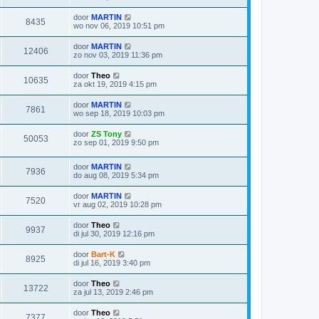
door
MARTIN
8435
wo nov 06, 2019 10:51 pm
door
MARTIN
12406
zo nov 03, 2019 11:36 pm
door
Theo
10635
za okt 19, 2019 4:15 pm
door
MARTIN
7861
wo sep 18, 2019 10:03 pm
door
ZS Tony
50053
zo sep 01, 2019 9:50 pm
door
MARTIN
7936
do aug 08, 2019 5:34 pm
door
MARTIN
7520
vr aug 02, 2019 10:28 pm
door
Theo
9937
di jul 30, 2019 12:16 pm
door
Bart-K
8925
di jul 16, 2019 3:40 pm
door
Theo
13722
za jul 13, 2019 2:46 pm
door
Theo
7377