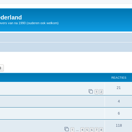
derland
vers van na 1990 (ouderen ook welkom)
k
Uitgebreid zoeken
REACTIES
21
1
2
4
6
118
1
4
5
6
7
8
…