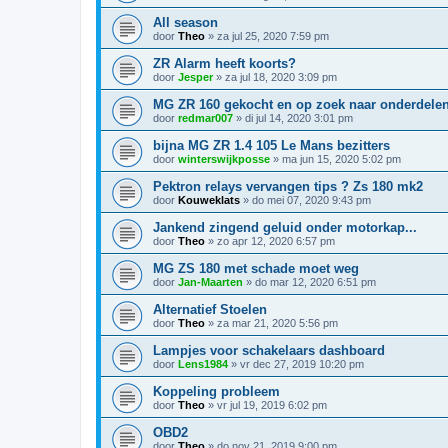
All season
door
Theo
»
za jul 25, 2020 7:59 pm
ZR Alarm heeft koorts?
door
Jesper
»
za jul 18, 2020 3:09 pm
MG ZR 160 gekocht en op zoek naar onderdele
door
redmar007
»
di jul 14, 2020 3:01 pm
bijna MG ZR 1.4 105 Le Mans bezitters
door
winterswijkposse
»
ma jun 15, 2020 5:02 pm
Pektron relays vervangen tips ? Zs 180 mk2
door
Kouweklats
»
do mei 07, 2020 9:43 pm
Jankend zingend geluid onder motorkap...
door
Theo
»
zo apr 12, 2020 6:57 pm
MG ZS 180 met schade moet weg
door
Jan-Maarten
»
do mar 12, 2020 6:51 pm
Alternatief Stoelen
door
Theo
»
za mar 21, 2020 5:56 pm
Lampjes voor schakelaars dashboard
door
Lens1984
»
vr dec 27, 2019 10:20 pm
Koppeling probleem
door
Theo
»
vr jul 19, 2019 6:02 pm
OBD2
door
Theo
»
do nov 21, 2019 9:00 pm