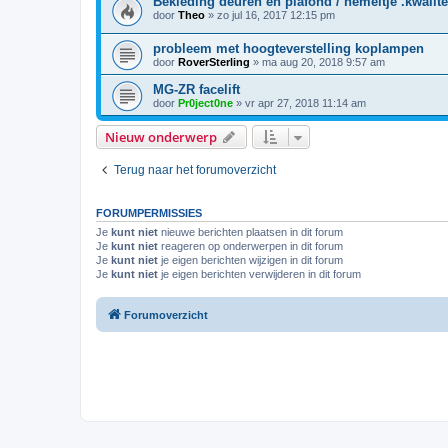
Bekleding deuren en plafond / hemeltje .kwaliteit
door
Theo
»
zo jul 16, 2017 12:15 pm
probleem met hoogteverstelling koplampen
door
RoverSterling
»
ma aug 20, 2018 9:57 am
MG-ZR facelift
door
Pr0ject0ne
»
vr apr 27, 2018 11:14 am
Nieuw onderwerp
Terug naar het forumoverzicht
FORUMPERMISSIES
Je
kunt niet
nieuwe berichten plaatsen in dit forum
Je
kunt niet
reageren op onderwerpen in dit forum
Je
kunt niet
je eigen berichten wijzigen in dit forum
Je
kunt niet
je eigen berichten verwijderen in dit forum
Forumoverzicht