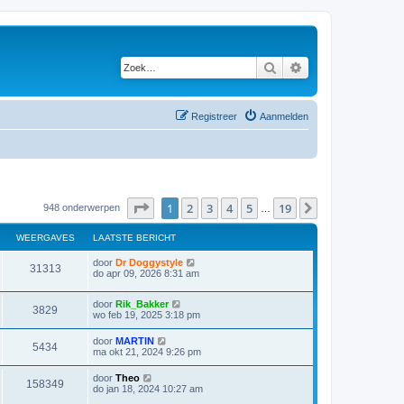
Zoek
Uitgebreid zoeken
Registreer
Aanmelden
Pagina
1
van
19
1
2
3
4
5
19
Volgende
948 onderwerpen
…
WEERGAVES
LAATSTE BERICHT
door
Dr Doggystyle
31313
do apr 09, 2026 8:31 am
door
Rik_Bakker
3829
wo feb 19, 2025 3:18 pm
door
MARTIN
5434
ma okt 21, 2024 9:26 pm
door
Theo
158349
do jan 18, 2024 10:27 am