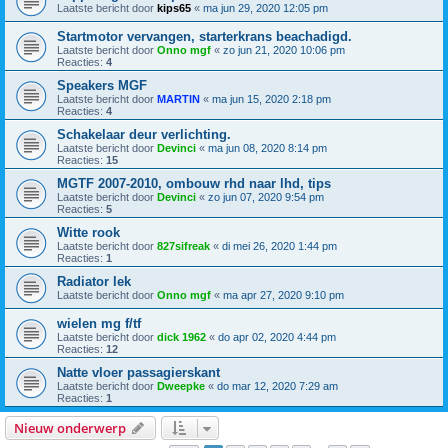
Laatste bericht door
kips65
«
ma jun 29, 2020 12:05 pm
Startmotor vervangen, starterkrans beachadigd.
Laatste bericht door
Onno mgf
«
zo jun 21, 2020 10:06 pm
Reacties:
4
Speakers MGF
Laatste bericht door
MARTIN
«
ma jun 15, 2020 2:18 pm
Reacties:
4
Schakelaar deur verlichting.
Laatste bericht door
Devinci
«
ma jun 08, 2020 8:14 pm
Reacties:
15
MGTF 2007-2010, ombouw rhd naar lhd, tips
Laatste bericht door
Devinci
«
zo jun 07, 2020 9:54 pm
Reacties:
5
Witte rook
Laatste bericht door
827sifreak
«
di mei 26, 2020 1:44 pm
Reacties:
1
Radiator lek
Laatste bericht door
Onno mgf
«
ma apr 27, 2020 9:10 pm
wielen mg f/tf
Laatste bericht door
dick 1962
«
do apr 02, 2020 4:44 pm
Reacties:
12
Natte vloer passagierskant
Laatste bericht door
Dweepke
«
do mar 12, 2020 7:29 am
Reacties:
1
Nieuw onderwerp