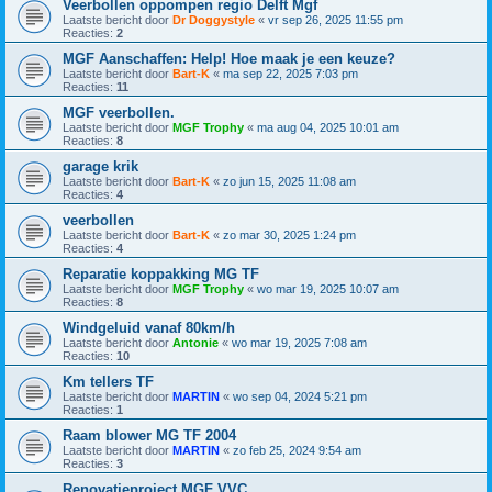
Veerbollen oppompen regio Delft Mgf
Laatste bericht door
Dr Doggystyle
«
vr sep 26, 2025 11:55 pm
Reacties:
2
MGF Aanschaffen: Help! Hoe maak je een keuze?
Laatste bericht door
Bart-K
«
ma sep 22, 2025 7:03 pm
Reacties:
11
MGF veerbollen.
Laatste bericht door
MGF Trophy
«
ma aug 04, 2025 10:01 am
Reacties:
8
garage krik
Laatste bericht door
Bart-K
«
zo jun 15, 2025 11:08 am
Reacties:
4
veerbollen
Laatste bericht door
Bart-K
«
zo mar 30, 2025 1:24 pm
Reacties:
4
Reparatie koppakking MG TF
Laatste bericht door
MGF Trophy
«
wo mar 19, 2025 10:07 am
Reacties:
8
Windgeluid vanaf 80km/h
Laatste bericht door
Antonie
«
wo mar 19, 2025 7:08 am
Reacties:
10
Km tellers TF
Laatste bericht door
MARTIN
«
wo sep 04, 2024 5:21 pm
Reacties:
1
Raam blower MG TF 2004
Laatste bericht door
MARTIN
«
zo feb 25, 2024 9:54 am
Reacties:
3
Renovatieproject MGF VVC