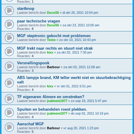
Reacties:
1
startknop
Laatste bericht door
Duco55
«
di okt 26, 2021 10:54 pm
paar technische vragen
Laatste bericht door
Duco55
«
za okt 23, 2021 10:00 am
Reacties:
8
MGF steptronic gekocht met problemen
Laatste bericht door
Toine
«
zo okt 10, 2021 10:43 pm
MGF trekt naar rechts en stuurt niet strak
Laatste bericht door
kixx
«
za okt 02, 2021 7:30 pm
Reacties:
4
Versnellingspook
Laatste bericht door
Barbour
«
za okt 02, 2021 12:08 am
Reacties:
3
ABS lampje brand, KM teller werkt niet en stuurbekrachtiging
valt
Laatste bericht door
kixx
«
vr okt 01, 2021 6:51 pm
Reacties:
4
TF eigenaren Almere en omstreken?
Laatste bericht door
jcalmere1977
«
zo sep 19, 2021 5:47 pm
Spuiten en behandelen roest plekken.
Laatste bericht door
jcalmere1977
«
do sep 02, 2021 10:19 pm
Reacties:
4
Aanschaf MGF
Laatste bericht door
Barbour
«
vr aug 20, 2021 1:23 pm
Reacties:
5