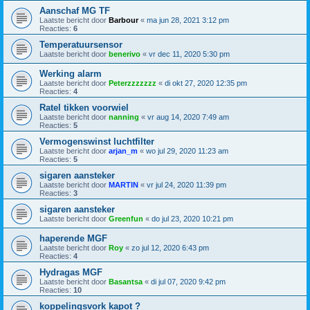
Aanschaf MG TF
Laatste bericht door
Barbour
«
ma jun 28, 2021 3:12 pm
Reacties:
6
Temperatuursensor
Laatste bericht door
benerivo
«
vr dec 11, 2020 5:30 pm
Werking alarm
Laatste bericht door
Peterzzzzzzz
«
di okt 27, 2020 12:35 pm
Reacties:
4
Ratel tikken voorwiel
Laatste bericht door
nanning
«
vr aug 14, 2020 7:49 am
Reacties:
5
Vermogenswinst luchtfilter
Laatste bericht door
arjan_m
«
wo jul 29, 2020 11:23 am
Reacties:
5
sigaren aansteker
Laatste bericht door
MARTIN
«
vr jul 24, 2020 11:39 pm
Reacties:
3
sigaren aansteker
Laatste bericht door
Greenfun
«
do jul 23, 2020 10:21 pm
haperende MGF
Laatste bericht door
Roy
«
zo jul 12, 2020 6:43 pm
Reacties:
4
Hydragas MGF
Laatste bericht door
Basantsa
«
di jul 07, 2020 9:42 pm
Reacties:
10
koppelingsvork kapot ?