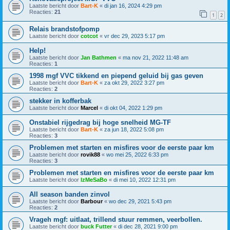
Laatste bericht door
Bart-K
«
di jan 16, 2024 4:29 pm
Reacties:
21
1
2
Relais brandstofpomp
Laatste bericht door
cotcot
«
vr dec 29, 2023 5:17 pm
Help!
Laatste bericht door
Jan Bathmen
«
ma nov 21, 2022 11:48 am
Reacties:
1
1998 mgf VVC tikkend en piepend geluid bij gas geven
Laatste bericht door
Bart-K
«
za okt 29, 2022 3:27 pm
Reacties:
2
stekker in kofferbak
Laatste bericht door
Marcel
«
di okt 04, 2022 1:29 pm
Onstabiel rijgedrag bij hoge snelheid MG-TF
Laatste bericht door
Bart-K
«
za jun 18, 2022 5:08 pm
Reacties:
3
Problemen met starten en misfires voor de eerste paar km
Laatste bericht door
rovik88
«
wo mei 25, 2022 6:33 pm
Reacties:
3
Problemen met starten en misfires voor de eerste paar km
Laatste bericht door
IzMeSaBo
«
di mei 10, 2022 12:31 pm
All season banden zinvol
Laatste bericht door
Barbour
«
wo dec 29, 2021 5:43 pm
Reacties:
2
Vrageh mgf: uitlaat, trillend stuur remmen, veerbollen.
Laatste bericht door
buck Futter
«
di dec 28, 2021 9:00 pm