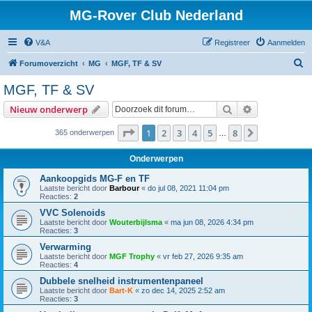
MG-Rover Club Nederland
V&A
Registreer
Aanmelden
Z
Forumoverzicht
MG
MGF, TF & SV
o
MGF, TF & SV
e
Zoek
Uitgebreid z
Nieuw onderwerp
k
Pagina
1
van
8
1
2
3
4
5
8
Volgende
365 onderwerpen
…
Onderwerpen
Aankoopgids MG-F en TF
Laatste bericht door
Barbour
«
do jul 08, 2021 11:04 pm
Reacties:
2
VVC Solenoids
Laatste bericht door
Wouterbijlsma
«
ma jun 08, 2026 4:34 pm
Reacties:
3
Verwarming
Laatste bericht door
MGF Trophy
«
vr feb 27, 2026 9:35 am
Reacties:
4
Dubbele snelheid instrumentenpaneel
Laatste bericht door
Bart-K
«
zo dec 14, 2025 2:52 am
Reacties:
3