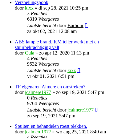
Versnellingspook
door
kixx
»
di sep 28, 2021 10:25 pm
3
Reacties
6319
Weergaves
Laatste bericht
door
Barbour
za okt 02, 2021 12:08 am
ABS lampje brand, KM teller werkt niet en
stuurbekrachtiging valt
door
Cula
»
zo apr 12, 2020 11:13 pm
4
Reacties
9532
Weergaves
Laatste bericht
door
kixx
vr okt 01, 2021 6:51 pm
TF eigenaren Almere en omstreken?
door
jcalmere1977
»
zo sep 19, 2021 5:47 pm
0
Reacties
9764
Weergaves
Laatste bericht
door
jcalmere1977
zo sep 19, 2021 5:47 pm
Spuiten en behandelen roest plekken.
door
jcalmere1977
»
wo aug 25, 2021 8:49 am
4
Reacties