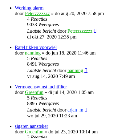
Werking alarm
door
Peterzzzzzzz
»
do aug 20, 2020 7:58 pm
4
Reacties
9033
Weergaves
Laatste bericht
door
Peterzzzzzzz
di okt 27, 2020 12:35 pm
Ratel tikken voorwiel
door
nanning
»
do jun 18, 2020 11:46 am
5
Reacties
8491
Weergaves
Laatste bericht
door
nanning
vr aug 14, 2020 7:49 am
Vermogenswinst luchtfilter
door
Greenfun
»
di jul 14, 2020 1:05 am
5
Reacties
8895
Weergaves
Laatste bericht
door
arjan_m
wo jul 29, 2020 11:23 am
sigaren aansteker
door
Greenfun
»
do jul 23, 2020 10:14 pm
3
Reacties