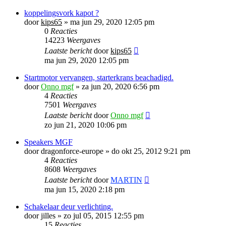
koppelingsvork kapot ?
door
kips65
»
ma jun 29, 2020 12:05 pm
0
Reacties
14223
Weergaves
Laatste bericht
door
kips65
ma jun 29, 2020 12:05 pm
Startmotor vervangen, starterkrans beachadigd.
door
Onno mgf
»
za jun 20, 2020 6:56 pm
4
Reacties
7501
Weergaves
Laatste bericht
door
Onno mgf
zo jun 21, 2020 10:06 pm
Speakers MGF
door
dragonforce-europe
»
do okt 25, 2012 9:21 pm
4
Reacties
8608
Weergaves
Laatste bericht
door
MARTIN
ma jun 15, 2020 2:18 pm
Schakelaar deur verlichting.
door
jilles
»
zo jul 05, 2015 12:55 pm
15
Reacties