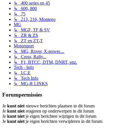
↳ 400 series en 45
↳ 600, 800
↳ 75
↳ 213, 216, Montego
MG
↳ MGF, TF & SV
↳ ZR & ZS
↳ ZT en ZT-T
Motorsport
↳ MG, Rover, X-power....
↳ Cross, Rally...
↳ F1, BTCC, DTM, DNRT, enz.
Tech - Info
↳ I.C.E
↳ Tech Info
↳ MG-R LINKS
Forumpermissies
Je
kunt niet
nieuwe berichten plaatsen in dit forum
Je
kunt niet
reageren op onderwerpen in dit forum
Je
kunt niet
je eigen berichten wijzigen in dit forum
Je
kunt niet
je eigen berichten verwijderen in dit forum