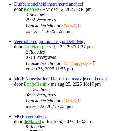
Dubbele snelheid instrumentenpaneel
door
KoenMG
»
vr dec 12, 2025 3:44 pm
3
Reacties
2992
Weergaves
Laatste bericht
door
Bart-K
zo dec 14, 2025 2:52 am
Veerbollen oppompen regio Delft Mgf
door
JornHartog
»
vr jul 25, 2025 1:27 pm
2
Reacties
3714
Weergaves
Laatste bericht
door
Dr Doggystyle
vr sep 26, 2025 11:55 pm
MGF Aanschaffen: Help! Hoe maak je een keuze?
door
BongoBenji
»
ma aug 25, 2025 10:47 pm
11
Reacties
5807
Weergaves
Laatste bericht
door
Bart-K
ma sep 22, 2025 7:03 pm
MGF veerbollen.
door
deMarcel
»
di apr 04, 2023 10:34 am
8
Reacties