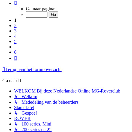
Pagina
1
Ga naar pagina:
van
8
1
2
3
4
5
…
8
Volgende
Terug naar het forumoverzicht
Ga naar
WELKOM Bij deze Nederlandse Online MG-Roverclub
↳ Welkom
↳ Mededeling van de beheerders
Stam Tafel
↳ Gespot !
ROVER
↳ 100 series, Mini
↳ 200 series en 25