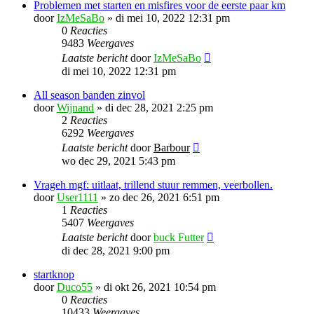
Problemen met starten en misfires voor de eerste paar km
door
IzMeSaBo
»
di mei 10, 2022 12:31 pm
0
Reacties
9483
Weergaves
Laatste bericht
door
IzMeSaBo
di mei 10, 2022 12:31 pm
All season banden zinvol
door
Wijnand
»
di dec 28, 2021 2:25 pm
2
Reacties
6292
Weergaves
Laatste bericht
door
Barbour
wo dec 29, 2021 5:43 pm
Vrageh mgf: uitlaat, trillend stuur remmen, veerbollen.
door
User1111
»
zo dec 26, 2021 6:51 pm
1
Reacties
5407
Weergaves
Laatste bericht
door
buck Futter
di dec 28, 2021 9:00 pm
startknop
door
Duco55
»
di okt 26, 2021 10:54 pm
0
Reacties
10433
Weergaves