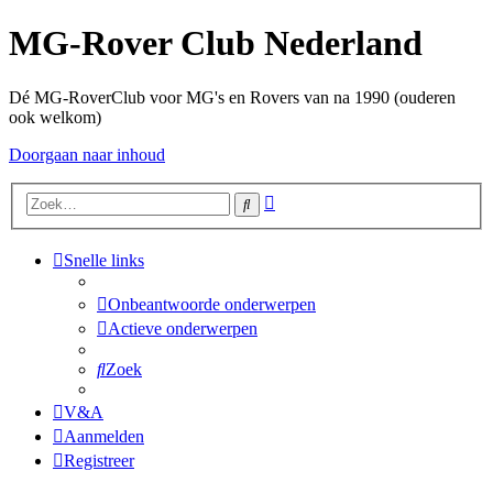
MG-Rover Club Nederland
Dé MG-RoverClub voor MG's en Rovers van na 1990 (ouderen
ook welkom)
Doorgaan naar inhoud
Uitgebreid
Zoek
zoeken
Snelle links
Onbeantwoorde onderwerpen
Actieve onderwerpen
Zoek
V&A
Aanmelden
Registreer