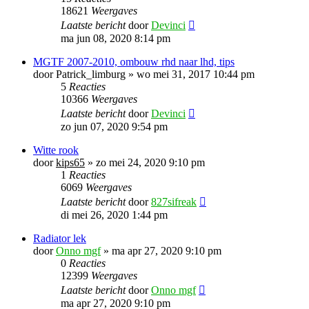
18621
Weergaves
Laatste bericht
door
Devinci
ma jun 08, 2020 8:14 pm
MGTF 2007-2010, ombouw rhd naar lhd, tips
door
Patrick_limburg
»
wo mei 31, 2017 10:44 pm
5
Reacties
10366
Weergaves
Laatste bericht
door
Devinci
zo jun 07, 2020 9:54 pm
Witte rook
door
kips65
»
zo mei 24, 2020 9:10 pm
1
Reacties
6069
Weergaves
Laatste bericht
door
827sifreak
di mei 26, 2020 1:44 pm
Radiator lek
door
Onno mgf
»
ma apr 27, 2020 9:10 pm
0
Reacties
12399
Weergaves
Laatste bericht
door
Onno mgf
ma apr 27, 2020 9:10 pm