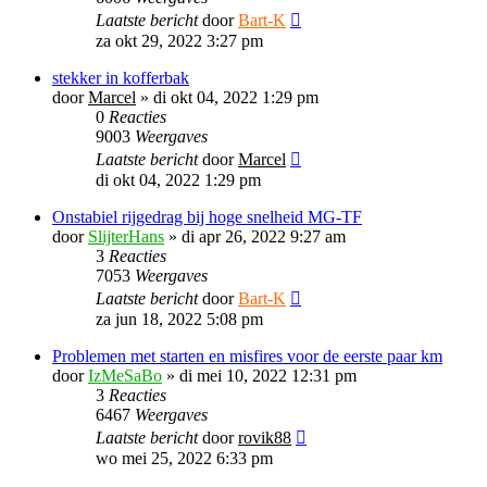
Laatste bericht
door
Bart-K
za okt 29, 2022 3:27 pm
stekker in kofferbak
door
Marcel
»
di okt 04, 2022 1:29 pm
0
Reacties
9003
Weergaves
Laatste bericht
door
Marcel
di okt 04, 2022 1:29 pm
Onstabiel rijgedrag bij hoge snelheid MG-TF
door
SlijterHans
»
di apr 26, 2022 9:27 am
3
Reacties
7053
Weergaves
Laatste bericht
door
Bart-K
za jun 18, 2022 5:08 pm
Problemen met starten en misfires voor de eerste paar km
door
IzMeSaBo
»
di mei 10, 2022 12:31 pm
3
Reacties
6467
Weergaves
Laatste bericht
door
rovik88
wo mei 25, 2022 6:33 pm