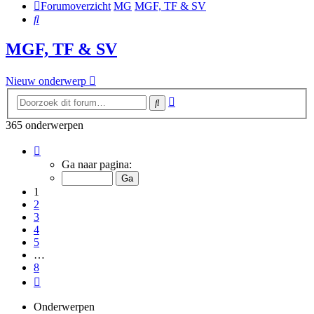
Forumoverzicht
MG
MGF, TF & SV
Zoek
MGF, TF & SV
Nieuw onderwerp
Uitgebreid
Zoek
zoeken
365 onderwerpen
Pagina
1
Ga naar pagina:
van
8
1
2
3
4
5
…
8
Volgende
Onderwerpen