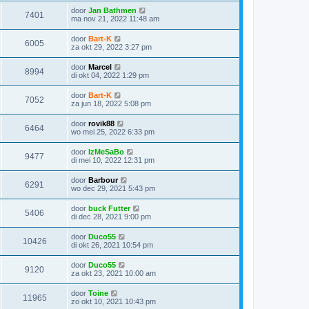
door
Jan Bathmen
7401
ma nov 21, 2022 11:48 am
door
Bart-K
6005
za okt 29, 2022 3:27 pm
door
Marcel
8994
di okt 04, 2022 1:29 pm
door
Bart-K
7052
za jun 18, 2022 5:08 pm
door
rovik88
6464
wo mei 25, 2022 6:33 pm
door
IzMeSaBo
9477
di mei 10, 2022 12:31 pm
door
Barbour
6291
wo dec 29, 2021 5:43 pm
door
buck Futter
5406
di dec 28, 2021 9:00 pm
door
Duco55
10426
di okt 26, 2021 10:54 pm
door
Duco55
9120
za okt 23, 2021 10:00 am
door
Toine
11965
zo okt 10, 2021 10:43 pm