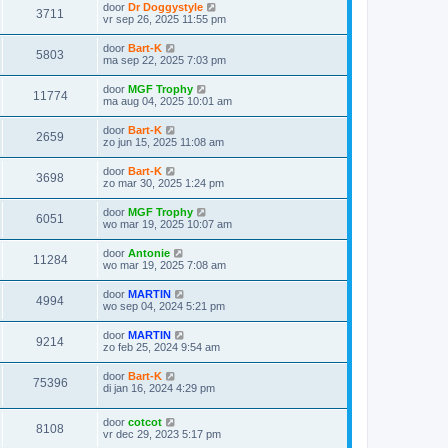
door
Dr Doggystyle
3711
vr sep 26, 2025 11:55 pm
door
Bart-K
5803
ma sep 22, 2025 7:03 pm
door
MGF Trophy
11774
ma aug 04, 2025 10:01 am
door
Bart-K
2659
zo jun 15, 2025 11:08 am
door
Bart-K
3698
zo mar 30, 2025 1:24 pm
door
MGF Trophy
6051
wo mar 19, 2025 10:07 am
door
Antonie
11284
wo mar 19, 2025 7:08 am
door
MARTIN
4994
wo sep 04, 2024 5:21 pm
door
MARTIN
9214
zo feb 25, 2024 9:54 am
door
Bart-K
75396
di jan 16, 2024 4:29 pm
door
cotcot
8108
vr dec 29, 2023 5:17 pm