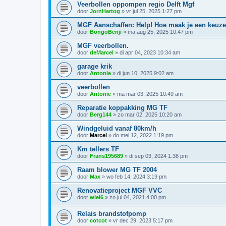
Veerbollen oppompen regio Delft Mgf
door
JornHartog
»
vr jul 25, 2025 1:27 pm
MGF Aanschaffen: Help! Hoe maak je een keuz
door
BongoBenji
»
ma aug 25, 2025 10:47 pm
MGF veerbollen.
door
deMarcel
»
di apr 04, 2023 10:34 am
garage krik
door
Antonie
»
di jun 10, 2025 9:02 am
veerbollen
door
Antonie
»
ma mar 03, 2025 10:49 am
Reparatie koppakking MG TF
door
Berg144
»
zo mar 02, 2025 10:20 am
Windgeluid vanaf 80km/h
door
Marcel
»
do mei 12, 2022 1:19 pm
Km tellers TF
door
Frans195689
»
di sep 03, 2024 1:38 pm
Raam blower MG TF 2004
door
Max
»
wo feb 14, 2024 3:19 pm
Renovatieproject MGF VVC
door
wiel6
»
zo jul 04, 2021 4:00 pm
Relais brandstofpomp
door
cotcot
»
vr dec 29, 2023 5:17 pm