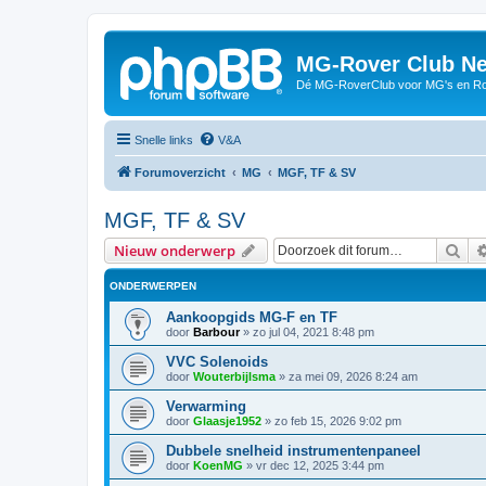
MG-Rover Club Ne
Dé MG-RoverClub voor MG's en Ro
Snelle links
V&A
Forumoverzicht
MG
MGF, TF & SV
MGF, TF & SV
Zoe
Nieuw onderwerp
ONDERWERPEN
Aankoopgids MG-F en TF
door
Barbour
»
zo jul 04, 2021 8:48 pm
VVC Solenoids
door
Wouterbijlsma
»
za mei 09, 2026 8:24 am
Verwarming
door
Glaasje1952
»
zo feb 15, 2026 9:02 pm
Dubbele snelheid instrumentenpaneel
door
KoenMG
»
vr dec 12, 2025 3:44 pm