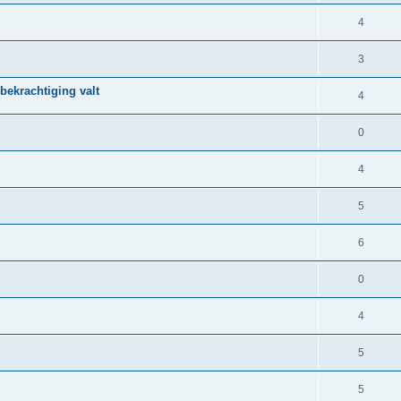
4
3
bekrachtiging valt
4
0
4
5
6
0
4
5
5