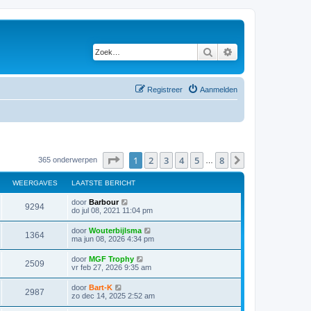
Zoek
Uitgebreid zoeken
Registreer
Aanmelden
Pagina
1
van
8
1
2
3
4
5
8
Volgende
365 onderwerpen
…
WEERGAVES
LAATSTE BERICHT
door
Barbour
9294
do jul 08, 2021 11:04 pm
door
Wouterbijlsma
1364
ma jun 08, 2026 4:34 pm
door
MGF Trophy
2509
vr feb 27, 2026 9:35 am
door
Bart-K
2987
zo dec 14, 2025 2:52 am