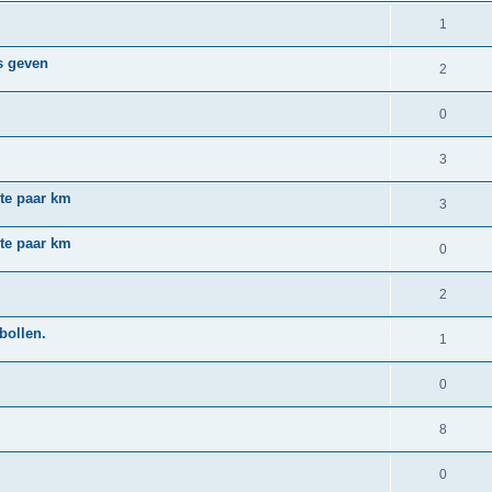
1
s geven
2
0
3
ste paar km
3
ste paar km
0
2
bollen.
1
0
8
0