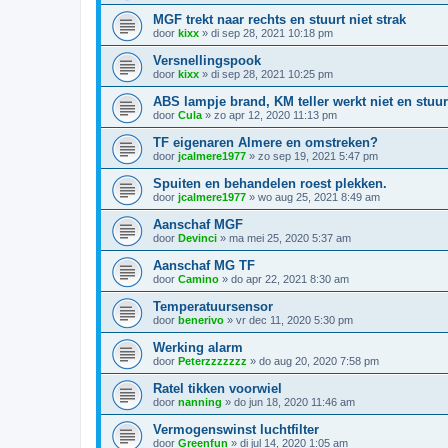
MGF trekt naar rechts en stuurt niet strak
door
kixx
»
di sep 28, 2021 10:18 pm
Versnellingspook
door
kixx
»
di sep 28, 2021 10:25 pm
ABS lampje brand, KM teller werkt niet en stuur
door
Cula
»
zo apr 12, 2020 11:13 pm
TF eigenaren Almere en omstreken?
door
jcalmere1977
»
zo sep 19, 2021 5:47 pm
Spuiten en behandelen roest plekken.
door
jcalmere1977
»
wo aug 25, 2021 8:49 am
Aanschaf MGF
door
Devinci
»
ma mei 25, 2020 5:37 am
Aanschaf MG TF
door
Camino
»
do apr 22, 2021 8:30 am
Temperatuursensor
door
benerivo
»
vr dec 11, 2020 5:30 pm
Werking alarm
door
Peterzzzzzzz
»
do aug 20, 2020 7:58 pm
Ratel tikken voorwiel
door
nanning
»
do jun 18, 2020 11:46 am
Vermogenswinst luchtfilter
door
Greenfun
»
di jul 14, 2020 1:05 am