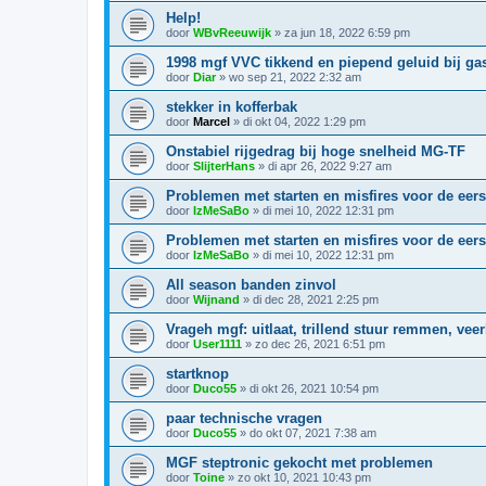
Help!
door
WBvReeuwijk
»
za jun 18, 2022 6:59 pm
1998 mgf VVC tikkend en piepend geluid bij ga
door
Diar
»
wo sep 21, 2022 2:32 am
stekker in kofferbak
door
Marcel
»
di okt 04, 2022 1:29 pm
Onstabiel rijgedrag bij hoge snelheid MG-TF
door
SlijterHans
»
di apr 26, 2022 9:27 am
Problemen met starten en misfires voor de eer
door
IzMeSaBo
»
di mei 10, 2022 12:31 pm
Problemen met starten en misfires voor de eer
door
IzMeSaBo
»
di mei 10, 2022 12:31 pm
All season banden zinvol
door
Wijnand
»
di dec 28, 2021 2:25 pm
Vrageh mgf: uitlaat, trillend stuur remmen, veer
door
User1111
»
zo dec 26, 2021 6:51 pm
startknop
door
Duco55
»
di okt 26, 2021 10:54 pm
paar technische vragen
door
Duco55
»
do okt 07, 2021 7:38 am
MGF steptronic gekocht met problemen
door
Toine
»
zo okt 10, 2021 10:43 pm