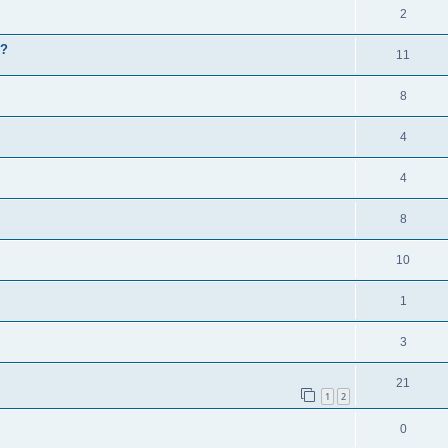
2
e?
11
8
4
4
8
10
1
3
21
1
2
0