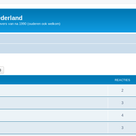
derland
vers van na 1990 (ouderen ook welkom)
k
Uitgebreid zoeken
REACTIES
2
3
4
3