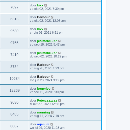
door
kixx
7897
za okt 02, 2021 7:30 pm
door
Barbour
6313
za okt 02, 2021 12:08 am
door
kixx
9530
vr okt 01, 2021 6:51 pm
door
jcalmere1977
9755
zo sep 19, 2021 5:47 pm
door
jcalmere1977
7419
do sep 02, 2021 10:19 pm
door
Barbour
8784
vr aug 20, 2021 1:23 pm
door
Barbour
10634
ma jun 28, 2021 3:12 pm
door
benerivo
12269
vr dec 11, 2020 5:30 pm
door
Peterzzzzzzz
9030
di okt 27, 2020 12:35 pm
door
nanning
8485
vr aug 14, 2020 7:49 am
door
arjan_m
8887
wo jul 29, 2020 11:23 am