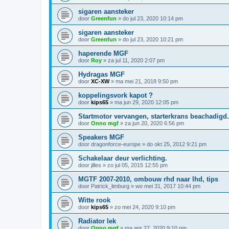
sigaren aansteker
door
Greenfun
»
do jul 23, 2020 10:14 pm
sigaren aansteker
door
Greenfun
»
do jul 23, 2020 10:21 pm
haperende MGF
door
Roy
»
za jul 11, 2020 2:07 pm
Hydragas MGF
door
XC-XW
»
ma mei 21, 2018 9:50 pm
koppelingsvork kapot ?
door
kips65
»
ma jun 29, 2020 12:05 pm
Startmotor vervangen, starterkrans beachadigd.
door
Onno mgf
»
za jun 20, 2020 6:56 pm
Speakers MGF
door
dragonforce-europe
»
do okt 25, 2012 9:21 pm
Schakelaar deur verlichting.
door
jilles
»
zo jul 05, 2015 12:55 pm
MGTF 2007-2010, ombouw rhd naar lhd, tips
door
Patrick_limburg
»
wo mei 31, 2017 10:44 pm
Witte rook
door
kips65
»
zo mei 24, 2020 9:10 pm
Radiator lek
door
Onno mgf
»
ma apr 27, 2020 9:10 pm