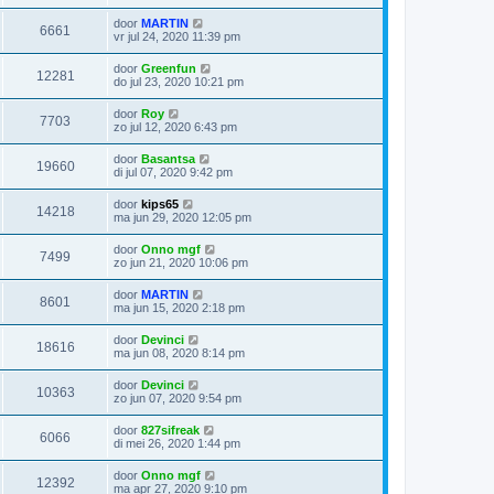
door
MARTIN
6661
vr jul 24, 2020 11:39 pm
door
Greenfun
12281
do jul 23, 2020 10:21 pm
door
Roy
7703
zo jul 12, 2020 6:43 pm
door
Basantsa
19660
di jul 07, 2020 9:42 pm
door
kips65
14218
ma jun 29, 2020 12:05 pm
door
Onno mgf
7499
zo jun 21, 2020 10:06 pm
door
MARTIN
8601
ma jun 15, 2020 2:18 pm
door
Devinci
18616
ma jun 08, 2020 8:14 pm
door
Devinci
10363
zo jun 07, 2020 9:54 pm
door
827sifreak
6066
di mei 26, 2020 1:44 pm
door
Onno mgf
12392
ma apr 27, 2020 9:10 pm