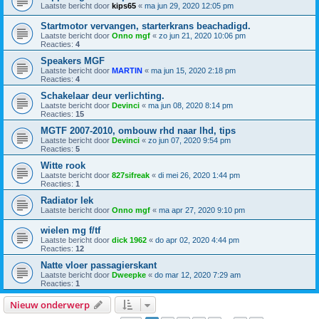
Laatste bericht door
kips65
«
ma jun 29, 2020 12:05 pm
Startmotor vervangen, starterkrans beachadigd.
Laatste bericht door
Onno mgf
«
zo jun 21, 2020 10:06 pm
Reacties:
4
Speakers MGF
Laatste bericht door
MARTIN
«
ma jun 15, 2020 2:18 pm
Reacties:
4
Schakelaar deur verlichting.
Laatste bericht door
Devinci
«
ma jun 08, 2020 8:14 pm
Reacties:
15
MGTF 2007-2010, ombouw rhd naar lhd, tips
Laatste bericht door
Devinci
«
zo jun 07, 2020 9:54 pm
Reacties:
5
Witte rook
Laatste bericht door
827sifreak
«
di mei 26, 2020 1:44 pm
Reacties:
1
Radiator lek
Laatste bericht door
Onno mgf
«
ma apr 27, 2020 9:10 pm
wielen mg f/tf
Laatste bericht door
dick 1962
«
do apr 02, 2020 4:44 pm
Reacties:
12
Natte vloer passagierskant
Laatste bericht door
Dweepke
«
do mar 12, 2020 7:29 am
Reacties:
1
Nieuw onderwerp