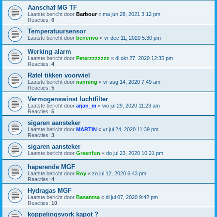
Aanschaf MG TF
Laatste bericht door
Barbour
«
ma jun 28, 2021 3:12 pm
Reacties:
6
Temperatuursensor
Laatste bericht door
benerivo
«
vr dec 11, 2020 5:30 pm
Werking alarm
Laatste bericht door
Peterzzzzzzz
«
di okt 27, 2020 12:35 pm
Reacties:
4
Ratel tikken voorwiel
Laatste bericht door
nanning
«
vr aug 14, 2020 7:49 am
Reacties:
5
Vermogenswinst luchtfilter
Laatste bericht door
arjan_m
«
wo jul 29, 2020 11:23 am
Reacties:
5
sigaren aansteker
Laatste bericht door
MARTIN
«
vr jul 24, 2020 11:39 pm
Reacties:
3
sigaren aansteker
Laatste bericht door
Greenfun
«
do jul 23, 2020 10:21 pm
haperende MGF
Laatste bericht door
Roy
«
zo jul 12, 2020 6:43 pm
Reacties:
4
Hydragas MGF
Laatste bericht door
Basantsa
«
di jul 07, 2020 9:42 pm
Reacties:
10
koppelingsvork kapot ?