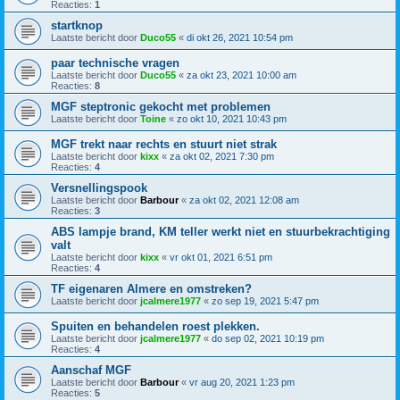
Reacties:
1
startknop
Laatste bericht door
Duco55
«
di okt 26, 2021 10:54 pm
paar technische vragen
Laatste bericht door
Duco55
«
za okt 23, 2021 10:00 am
Reacties:
8
MGF steptronic gekocht met problemen
Laatste bericht door
Toine
«
zo okt 10, 2021 10:43 pm
MGF trekt naar rechts en stuurt niet strak
Laatste bericht door
kixx
«
za okt 02, 2021 7:30 pm
Reacties:
4
Versnellingspook
Laatste bericht door
Barbour
«
za okt 02, 2021 12:08 am
Reacties:
3
ABS lampje brand, KM teller werkt niet en stuurbekrachtiging
valt
Laatste bericht door
kixx
«
vr okt 01, 2021 6:51 pm
Reacties:
4
TF eigenaren Almere en omstreken?
Laatste bericht door
jcalmere1977
«
zo sep 19, 2021 5:47 pm
Spuiten en behandelen roest plekken.
Laatste bericht door
jcalmere1977
«
do sep 02, 2021 10:19 pm
Reacties:
4
Aanschaf MGF
Laatste bericht door
Barbour
«
vr aug 20, 2021 1:23 pm
Reacties:
5