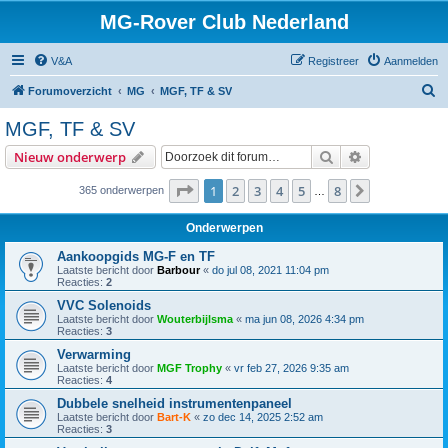
MG-Rover Club Nederland
V&A
Registreer
Aanmelden
Z
Forumoverzicht
MG
MGF, TF & SV
o
MGF, TF & SV
e
Zoek
Uitgebreid z
Nieuw onderwerp
k
Pagina
1
van
8
1
2
3
4
5
8
Volgende
365 onderwerpen
…
Onderwerpen
Aankoopgids MG-F en TF
Laatste bericht door
Barbour
«
do jul 08, 2021 11:04 pm
Reacties:
2
VVC Solenoids
Laatste bericht door
Wouterbijlsma
«
ma jun 08, 2026 4:34 pm
Reacties:
3
Verwarming
Laatste bericht door
MGF Trophy
«
vr feb 27, 2026 9:35 am
Reacties:
4
Dubbele snelheid instrumentenpaneel
Laatste bericht door
Bart-K
«
zo dec 14, 2025 2:52 am
Reacties:
3