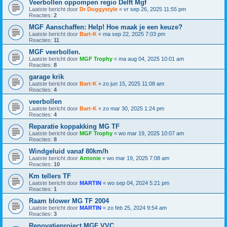
Veerbollen oppompen regio Delft Mgf
Laatste bericht door
Dr Doggystyle
«
vr sep 26, 2025 11:55 pm
Reacties:
2
MGF Aanschaffen: Help! Hoe maak je een keuze?
Laatste bericht door
Bart-K
«
ma sep 22, 2025 7:03 pm
Reacties:
11
MGF veerbollen.
Laatste bericht door
MGF Trophy
«
ma aug 04, 2025 10:01 am
Reacties:
8
garage krik
Laatste bericht door
Bart-K
«
zo jun 15, 2025 11:08 am
Reacties:
4
veerbollen
Laatste bericht door
Bart-K
«
zo mar 30, 2025 1:24 pm
Reacties:
4
Reparatie koppakking MG TF
Laatste bericht door
MGF Trophy
«
wo mar 19, 2025 10:07 am
Reacties:
8
Windgeluid vanaf 80km/h
Laatste bericht door
Antonie
«
wo mar 19, 2025 7:08 am
Reacties:
10
Km tellers TF
Laatste bericht door
MARTIN
«
wo sep 04, 2024 5:21 pm
Reacties:
1
Raam blower MG TF 2004
Laatste bericht door
MARTIN
«
zo feb 25, 2024 9:54 am
Reacties:
3
Renovatieproject MGF VVC