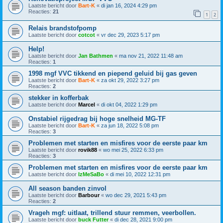
Laatste bericht door
Bart-K
«
di jan 16, 2024 4:29 pm
Reacties:
21
1
2
Relais brandstofpomp
Laatste bericht door
cotcot
«
vr dec 29, 2023 5:17 pm
Help!
Laatste bericht door
Jan Bathmen
«
ma nov 21, 2022 11:48 am
Reacties:
1
1998 mgf VVC tikkend en piepend geluid bij gas geven
Laatste bericht door
Bart-K
«
za okt 29, 2022 3:27 pm
Reacties:
2
stekker in kofferbak
Laatste bericht door
Marcel
«
di okt 04, 2022 1:29 pm
Onstabiel rijgedrag bij hoge snelheid MG-TF
Laatste bericht door
Bart-K
«
za jun 18, 2022 5:08 pm
Reacties:
3
Problemen met starten en misfires voor de eerste paar km
Laatste bericht door
rovik88
«
wo mei 25, 2022 6:33 pm
Reacties:
3
Problemen met starten en misfires voor de eerste paar km
Laatste bericht door
IzMeSaBo
«
di mei 10, 2022 12:31 pm
All season banden zinvol
Laatste bericht door
Barbour
«
wo dec 29, 2021 5:43 pm
Reacties:
2
Vrageh mgf: uitlaat, trillend stuur remmen, veerbollen.
Laatste bericht door
buck Futter
«
di dec 28, 2021 9:00 pm