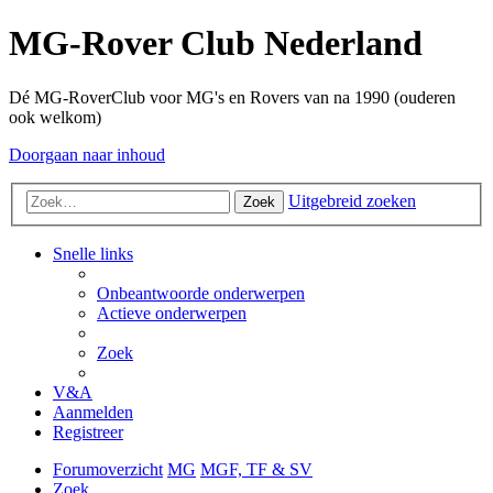
MG-Rover Club Nederland
Dé MG-RoverClub voor MG's en Rovers van na 1990 (ouderen
ook welkom)
Doorgaan naar inhoud
Uitgebreid zoeken
Zoek
Snelle links
Onbeantwoorde onderwerpen
Actieve onderwerpen
Zoek
V&A
Aanmelden
Registreer
Forumoverzicht
MG
MGF, TF & SV
Zoek