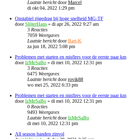
Laatste bericht
door
Marcel
di okt 04, 2022 1:29 pm
Onstabiel rijgedrag bij hoge snelheid MG-TF
door
SlijterHans
»
di apr 26, 2022 9:27 am
3
Reacties
7059
Weergaves
Laatste bericht
door
Bart-K
za jun 18, 2022 5:08 pm
Problemen met starten en misfires voor de eerste paar km
door
IzMeSaBo
»
di mei 10, 2022 12:31 pm
3
Reacties
6475
Weergaves
Laatste bericht
door
rovik88
wo mei 25, 2022 6:33 pm
Problemen met starten en misfires voor de eerste paar km
door
IzMeSaBo
»
di mei 10, 2022 12:31 pm
0
Reacties
9493
Weergaves
Laatste bericht
door
IzMeSaBo
di mei 10, 2022 12:31 pm
All season banden zinvol