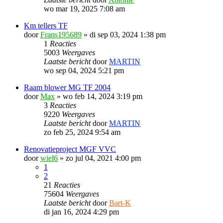
wo mar 19, 2025 7:08 am
Km tellers TF
door
Frans195689
»
di sep 03, 2024 1:38 pm
1
Reacties
5003
Weergaves
Laatste bericht
door
MARTIN
wo sep 04, 2024 5:21 pm
Raam blower MG TF 2004
door
Max
»
wo feb 14, 2024 3:19 pm
3
Reacties
9220
Weergaves
Laatste bericht
door
MARTIN
zo feb 25, 2024 9:54 am
Renovatieproject MGF VVC
door
wiel6
»
zo jul 04, 2021 4:00 pm
1
2
21
Reacties
75604
Weergaves
Laatste bericht
door
Bart-K
di jan 16, 2024 4:29 pm