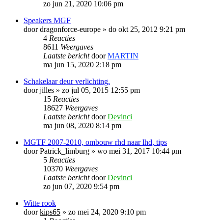
zo jun 21, 2020 10:06 pm
Speakers MGF
door
dragonforce-europe
»
do okt 25, 2012 9:21 pm
4
Reacties
8611
Weergaves
Laatste bericht
door
MARTIN
ma jun 15, 2020 2:18 pm
Schakelaar deur verlichting.
door
jilles
»
zo jul 05, 2015 12:55 pm
15
Reacties
18627
Weergaves
Laatste bericht
door
Devinci
ma jun 08, 2020 8:14 pm
MGTF 2007-2010, ombouw rhd naar lhd, tips
door
Patrick_limburg
»
wo mei 31, 2017 10:44 pm
5
Reacties
10370
Weergaves
Laatste bericht
door
Devinci
zo jun 07, 2020 9:54 pm
Witte rook
door
kips65
»
zo mei 24, 2020 9:10 pm