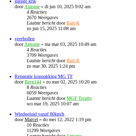
garage krik
door
Antonie
»
di jun 10, 2025 9:02 am
4
Reacties
2670
Weergaves
Laatste bericht
door
Bart-K
zo jun 15, 2025 11:08 am
veerbollen
door
Antonie
»
ma mar 03, 2025 10:49 am
4
Reacties
3709
Weergaves
Laatste bericht
door
Bart-K
zo mar 30, 2025 1:24 pm
Reparatie koppakking MG TF
door
Berg144
»
zo mar 02, 2025 10:20 am
8
Reacties
6059
Weergaves
Laatste bericht
door
MGF Trophy
wo mar 19, 2025 10:07 am
Windgeluid vanaf 80km/h
door
Marcel
»
do mei 12, 2022 1:19 pm
10
Reacties
11299
Weergaves
Laatste bericht
door
Antonie