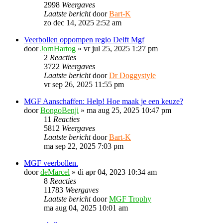
2998
Weergaves
Laatste bericht
door
Bart-K
zo dec 14, 2025 2:52 am
Veerbollen oppompen regio Delft Mgf
door
JornHartog
»
vr jul 25, 2025 1:27 pm
2
Reacties
3722
Weergaves
Laatste bericht
door
Dr Doggystyle
vr sep 26, 2025 11:55 pm
MGF Aanschaffen: Help! Hoe maak je een keuze?
door
BongoBenji
»
ma aug 25, 2025 10:47 pm
11
Reacties
5812
Weergaves
Laatste bericht
door
Bart-K
ma sep 22, 2025 7:03 pm
MGF veerbollen.
door
deMarcel
»
di apr 04, 2023 10:34 am
8
Reacties
11783
Weergaves
Laatste bericht
door
MGF Trophy
ma aug 04, 2025 10:01 am