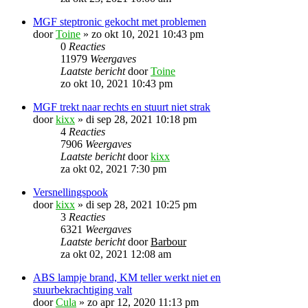
MGF steptronic gekocht met problemen
door
Toine
»
zo okt 10, 2021 10:43 pm
0
Reacties
11979
Weergaves
Laatste bericht
door
Toine
zo okt 10, 2021 10:43 pm
MGF trekt naar rechts en stuurt niet strak
door
kixx
»
di sep 28, 2021 10:18 pm
4
Reacties
7906
Weergaves
Laatste bericht
door
kixx
za okt 02, 2021 7:30 pm
Versnellingspook
door
kixx
»
di sep 28, 2021 10:25 pm
3
Reacties
6321
Weergaves
Laatste bericht
door
Barbour
za okt 02, 2021 12:08 am
ABS lampje brand, KM teller werkt niet en
stuurbekrachtiging valt
door
Cula
»
zo apr 12, 2020 11:13 pm