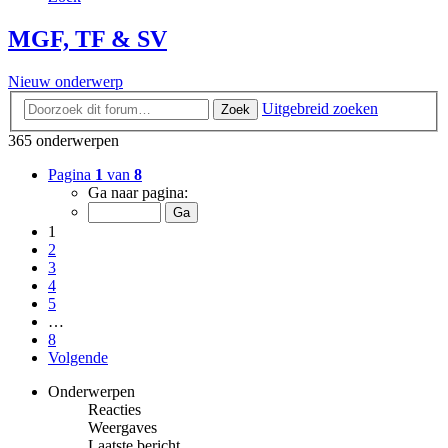
MGF, TF & SV
Nieuw onderwerp
Uitgebreid zoeken
Zoek
365 onderwerpen
Pagina
1
van
8
Ga naar pagina:
1
2
3
4
5
…
8
Volgende
Onderwerpen
Reacties
Weergaves
Laatste bericht