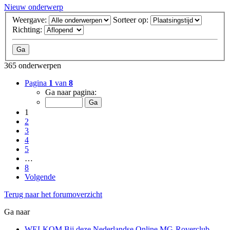
Nieuw onderwerp
Weergave:
Sorteer op:
Richting:
365 onderwerpen
Pagina
1
van
8
Ga naar pagina:
1
2
3
4
5
…
8
Volgende
Terug naar het forumoverzicht
Ga naar
WELKOM Bij deze Nederlandse Online MG-Roverclub