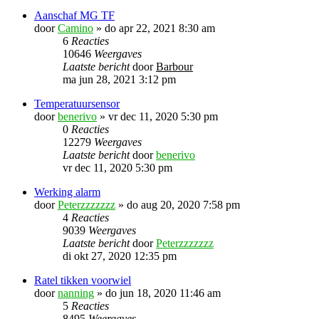
Aanschaf MG TF
door
Camino
»
do apr 22, 2021 8:30 am
6
Reacties
10646
Weergaves
Laatste bericht
door
Barbour
ma jun 28, 2021 3:12 pm
Temperatuursensor
door
benerivo
»
vr dec 11, 2020 5:30 pm
0
Reacties
12279
Weergaves
Laatste bericht
door
benerivo
vr dec 11, 2020 5:30 pm
Werking alarm
door
Peterzzzzzzz
»
do aug 20, 2020 7:58 pm
4
Reacties
9039
Weergaves
Laatste bericht
door
Peterzzzzzzz
di okt 27, 2020 12:35 pm
Ratel tikken voorwiel
door
nanning
»
do jun 18, 2020 11:46 am
5
Reacties
8495
Weergaves