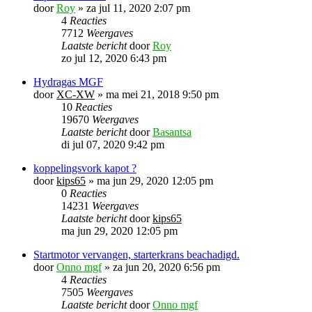
door
Roy
»
za jul 11, 2020 2:07 pm
4
Reacties
7712
Weergaves
Laatste bericht
door
Roy
zo jul 12, 2020 6:43 pm
Hydragas MGF
door
XC-XW
»
ma mei 21, 2018 9:50 pm
10
Reacties
19670
Weergaves
Laatste bericht
door
Basantsa
di jul 07, 2020 9:42 pm
koppelingsvork kapot ?
door
kips65
»
ma jun 29, 2020 12:05 pm
0
Reacties
14231
Weergaves
Laatste bericht
door
kips65
ma jun 29, 2020 12:05 pm
Startmotor vervangen, starterkrans beachadigd.
door
Onno mgf
»
za jun 20, 2020 6:56 pm
4
Reacties
7505
Weergaves
Laatste bericht
door
Onno mgf