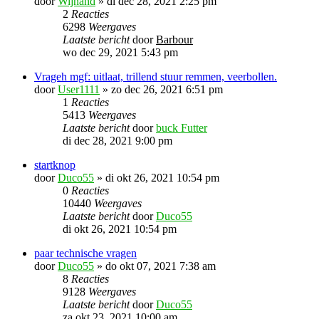
door
Wijnand
»
di dec 28, 2021 2:25 pm
2
Reacties
6298
Weergaves
Laatste bericht
door
Barbour
wo dec 29, 2021 5:43 pm
Vrageh mgf: uitlaat, trillend stuur remmen, veerbollen.
door
User1111
»
zo dec 26, 2021 6:51 pm
1
Reacties
5413
Weergaves
Laatste bericht
door
buck Futter
di dec 28, 2021 9:00 pm
startknop
door
Duco55
»
di okt 26, 2021 10:54 pm
0
Reacties
10440
Weergaves
Laatste bericht
door
Duco55
di okt 26, 2021 10:54 pm
paar technische vragen
door
Duco55
»
do okt 07, 2021 7:38 am
8
Reacties
9128
Weergaves
Laatste bericht
door
Duco55
za okt 23, 2021 10:00 am