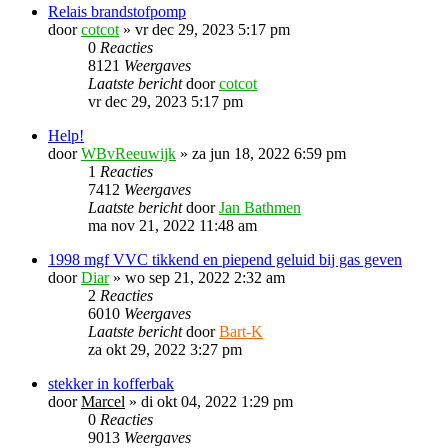
Relais brandstofpomp
door
cotcot
»
vr dec 29, 2023 5:17 pm
0
Reacties
8121
Weergaves
Laatste bericht
door
cotcot
vr dec 29, 2023 5:17 pm
Help!
door
WBvReeuwijk
»
za jun 18, 2022 6:59 pm
1
Reacties
7412
Weergaves
Laatste bericht
door
Jan Bathmen
ma nov 21, 2022 11:48 am
1998 mgf VVC tikkend en piepend geluid bij gas geven
door
Diar
»
wo sep 21, 2022 2:32 am
2
Reacties
6010
Weergaves
Laatste bericht
door
Bart-K
za okt 29, 2022 3:27 pm
stekker in kofferbak
door
Marcel
»
di okt 04, 2022 1:29 pm
0
Reacties
9013
Weergaves