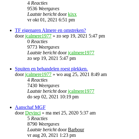
4
Reacties
9536
Weergaves
Laatste bericht
door
kixx
vr okt 01, 2021 6:51 pm
TF eigenaren Almere en omstreken?
door
jcalmere1977
»
zo sep 19, 2021 5:47 pm
0
Reacties
9773
Weergaves
Laatste bericht
door
jcalmere1977
zo sep 19, 2021 5:47 pm
Spuiten en behandelen roest plekken.
door
jcalmere1977
»
wo aug 25, 2021 8:49 am
4
Reacties
7430
Weergaves
Laatste bericht
door
jcalmere1977
do sep 02, 2021 10:19 pm
Aanschaf MGF
door
Devinci
»
ma mei 25, 2020 5:37 am
5
Reacties
8790
Weergaves
Laatste bericht
door
Barbour
vr aug 20, 2021 1:23 pm