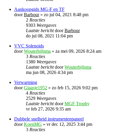
Aankoopgids MG-F en TF
door
Barbour
»
zo jul 04, 2021 8:48 pm
2
Reacties
9303
Weergaves
Laatste bericht
door
Barbour
do jul 08, 2021 11:04 pm
VVC Solenoids
door
Wouterbijlsma
»
za mei 09, 2026 8:24 am
3
Reacties
1380
Weergaves
Laatste bericht
door
Wouterbijlsma
ma jun 08, 2026 4:34 pm
Verwarming
door
Glaasje1952
»
zo feb 15, 2026 9:02 pm
4
Reacties
2529
Weergaves
Laatste bericht
door
MGF Trophy
vr feb 27, 2026 9:35 am
Dubbele snelheid instrumentenpaneel
door
KoenMG
»
vr dec 12, 2025 3:44 pm
3
Reacties