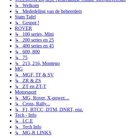
↳ Welkom
↳ Mededeling van de beheerders
Stam Tafel
↳ Gespot !
ROVER
↳ 100 series, Mini
↳ 200 series en 25
↳ 400 series en 45
↳ 600, 800
↳ 75
↳ 213, 216, Montego
MG
↳ MGF, TF & SV
↳ ZR & ZS
↳ ZT en ZT-T
Motorsport
↳ MG, Rover, X-power....
↳ Cross, Rally...
↳ F1, BTCC, DTM, DNRT, enz.
Tech - Info
↳ I.C.E
↳ Tech Info
↳ MG-R LINKS