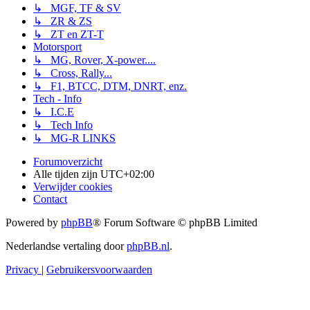
↳ MGF, TF & SV
↳ ZR & ZS
↳ ZT en ZT-T
Motorsport
↳ MG, Rover, X-power....
↳ Cross, Rally...
↳ F1, BTCC, DTM, DNRT, enz.
Tech - Info
↳ I.C.E
↳ Tech Info
↳ MG-R LINKS
Forumoverzicht
Alle tijden zijn
UTC+02:00
Verwijder cookies
Contact
Powered by
phpBB
® Forum Software © phpBB Limited
Nederlandse vertaling door
phpBB.nl
.
Privacy
|
Gebruikersvoorwaarden