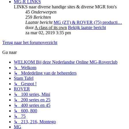
MG-R LINKS
LINKS naar diverse handige sites & diverse MGR foto's
45
Onderwerpen
259
Berichten
Laatste bericht
MG (ZT) & ROVER (75) producti…
door
A class of its own
Bekijk laatste bericht
za mar 02, 2019 3:35 pm
Terug naar het forumoverzicht
Ga naar
WELKOM Bij deze Nederlandse Online MG-Roverclub
↳ Welkom
↳ Mededeling van de beheerders
Stam Tafel
↳ Gespot !
ROVER
↳ 100 series, Mini
↳ 200 series en 25
↳ 400 series en 45
↳ 600, 800
↳ 75
↳ 213, 216, Montego
MG