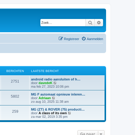
Zoek
Uitgebreid zoeken
Registreer
Aanmelden
BERICHTEN
LAATSTE BERICHT
android radio aansluiten of h…
2751
B
door
davedeK
e
ma feb 27, 2023 10:06 pm
k
i
MG F automaat opnieuw inleren…
5802
j
B
door
Adriaan
k
e
zo aug 10, 2025 11:38 am
l
k
a
i
MG (ZT) & ROVER (75) producti…
259
a
j
B
door
A class of its own
t
k
e
za mar 02, 2019 3:35 pm
s
l
k
t
a
i
e
a
j
b
t
k
Ga naar
e
s
l