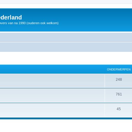
derland
vers van na 1990 (ouderen ook welkom)
ONDERWERPEN
248
761
45