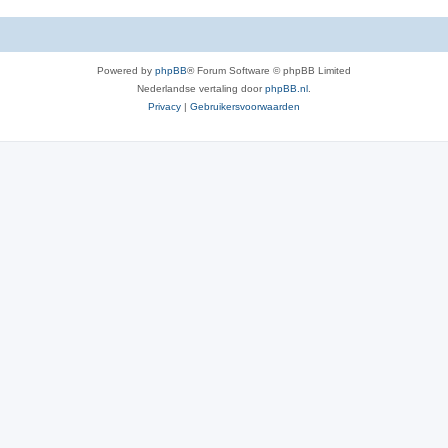
Powered by
phpBB
® Forum Software © phpBB Limited
Nederlandse vertaling door
phpBB.nl
.
Privacy
|
Gebruikersvoorwaarden