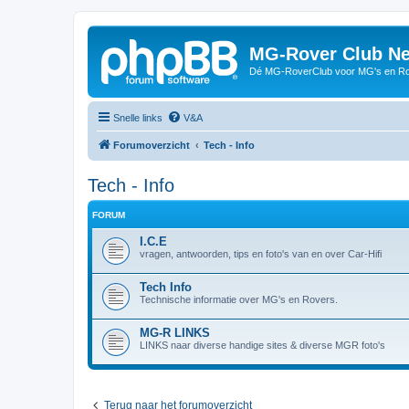
MG-Rover Club Ne
Dé MG-RoverClub voor MG's en Ro
Snelle links
V&A
Forumoverzicht
Tech - Info
Tech - Info
FORUM
I.C.E
vragen, antwoorden, tips en foto's van en over Car-Hifi
Tech Info
Technische informatie over MG's en Rovers.
MG-R LINKS
LINKS naar diverse handige sites & diverse MGR foto's
Terug naar het forumoverzicht