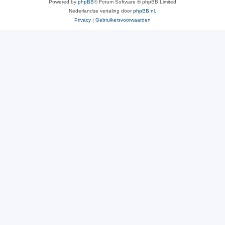
Powered by
phpBB
® Forum Software © phpBB Limited
Nederlandse vertaling door
phpBB.nl
.
Privacy
|
Gebruikersvoorwaarden