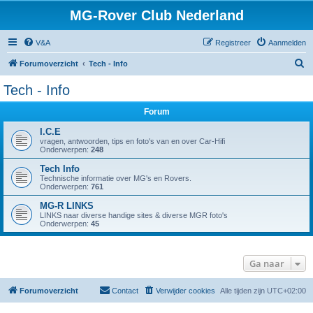
MG-Rover Club Nederland
V&A
Registreer
Aanmelden
Z
Forumoverzicht
Tech - Info
o
Tech - Info
e
Forum
k
I.C.E
vragen, antwoorden, tips en foto's van en over Car-Hifi
Onderwerpen:
248
Tech Info
Technische informatie over MG's en Rovers.
Onderwerpen:
761
MG-R LINKS
LINKS naar diverse handige sites & diverse MGR foto's
Onderwerpen:
45
Ga naar
Forumoverzicht
Contact
Verwijder cookies
Alle tijden zijn
UTC+02:00