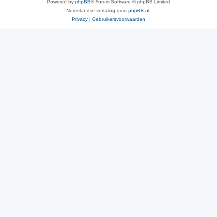
Powered by
phpBB
® Forum Software © phpBB Limited
Nederlandse vertaling door
phpBB.nl
.
Privacy
|
Gebruikersvoorwaarden