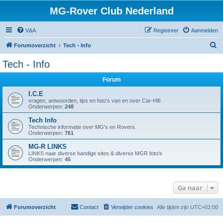
MG-Rover Club Nederland
V&A
Registreer
Aanmelden
Z
Forumoverzicht
Tech - Info
o
Tech - Info
e
Forum
k
I.C.E
vragen, antwoorden, tips en foto's van en over Car-Hifi
Onderwerpen:
248
Tech Info
Technische informatie over MG's en Rovers.
Onderwerpen:
761
MG-R LINKS
LINKS naar diverse handige sites & diverse MGR foto's
Onderwerpen:
45
Ga naar
Forumoverzicht
Contact
Verwijder cookies
Alle tijden zijn
UTC+02:00