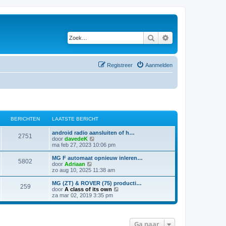
Zoek
Uitgebreid zoeken
Registreer
Aanmelden
BERICHTEN
LAATSTE BERICHT
android radio aansluiten of h…
2751
B
door
davedeK
e
ma feb 27, 2023 10:06 pm
k
i
MG F automaat opnieuw inleren…
5802
j
B
door
Adriaan
k
e
zo aug 10, 2025 11:38 am
l
k
a
i
MG (ZT) & ROVER (75) producti…
259
a
j
B
door
A class of its own
t
k
e
za mar 02, 2019 3:35 pm
s
l
k
t
a
i
e
a
j
b
t
k
Ga naar
e
s
l