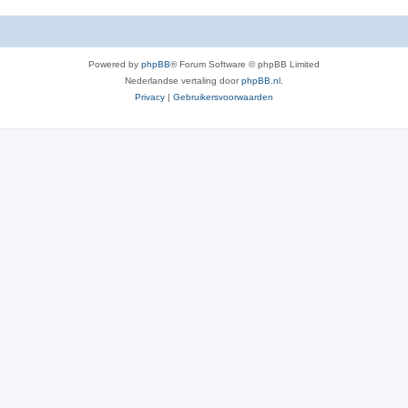
Powered by
phpBB
® Forum Software © phpBB Limited
Nederlandse vertaling door
phpBB.nl
.
Privacy
|
Gebruikersvoorwaarden