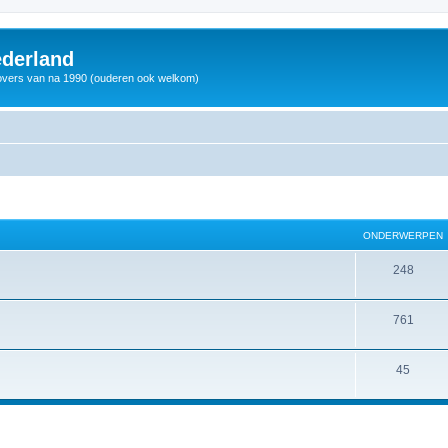
derland
vers van na 1990 (ouderen ook welkom)
ONDERWERPEN
248
761
45