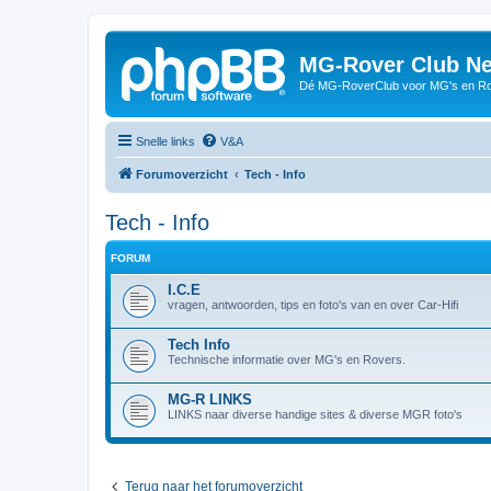
MG-Rover Club Ne
Dé MG-RoverClub voor MG's en Ro
Snelle links
V&A
Forumoverzicht
Tech - Info
Tech - Info
FORUM
I.C.E
vragen, antwoorden, tips en foto's van en over Car-Hifi
Tech Info
Technische informatie over MG's en Rovers.
MG-R LINKS
LINKS naar diverse handige sites & diverse MGR foto's
Terug naar het forumoverzicht