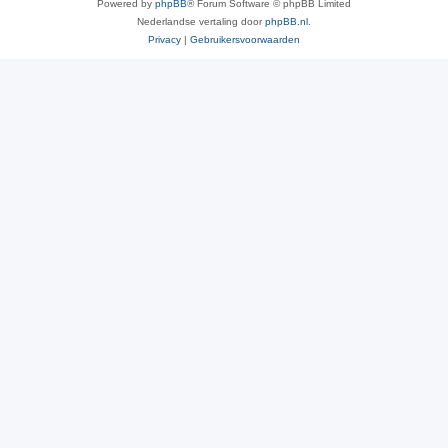
Powered by
phpBB
® Forum Software © phpBB Limited
Nederlandse vertaling door
phpBB.nl
.
Privacy
|
Gebruikersvoorwaarden