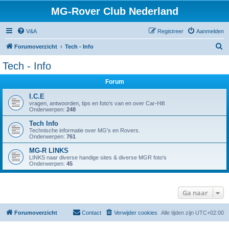
MG-Rover Club Nederland
V&A
Registreer
Aanmelden
Z
Forumoverzicht
Tech - Info
o
Tech - Info
e
Forum
k
I.C.E
vragen, antwoorden, tips en foto's van en over Car-Hifi
Onderwerpen:
248
Tech Info
Technische informatie over MG's en Rovers.
Onderwerpen:
761
MG-R LINKS
LINKS naar diverse handige sites & diverse MGR foto's
Onderwerpen:
45
Ga naar
Forumoverzicht
Contact
Verwijder cookies
Alle tijden zijn
UTC+02:00