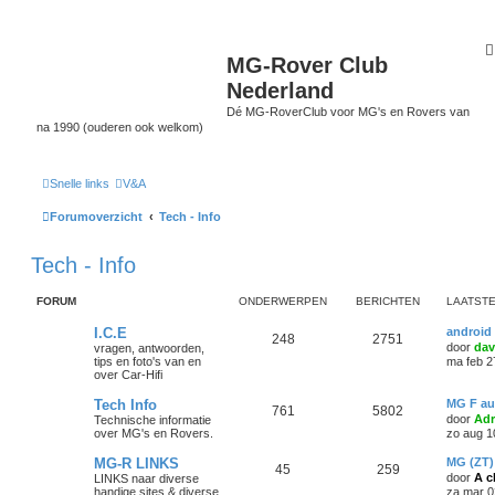
MG-Rover Club
Nederland
Dé MG-RoverClub voor MG's en Rovers van
na 1990 (ouderen ook welkom)
Snelle links
V&A
Forumoverzicht
Tech - Info
Tech - Info
FORUM
ONDERWERPEN
BERICHTEN
LAATSTE
I.C.E
android 
248
2751
door
da
vragen, antwoorden,
tips en foto's van en
ma feb 2
over Car-Hifi
Tech Info
MG F au
761
5802
door
Adr
Technische informatie
over MG's en Rovers.
zo aug 1
MG-R LINKS
MG (ZT)
45
259
door
A c
LINKS naar diverse
handige sites & diverse
za mar 0